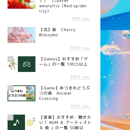
ナ） Cluster
amaryllis（Red spider
lily）
1681
view
【花】桜 Cherry
18
Blossoms
1908
view
【Games】おすすめ「ゲ
19
ーム」の一覧 100コ以上
3842
view
【Game】あつまれどうぶ
20
つの森 Animal
Crossing
2547
view
【音楽】おすすめ・聴きた
21
い「 BGM ＆ アーティスト
＆ 曲 」の一覧 50曲以