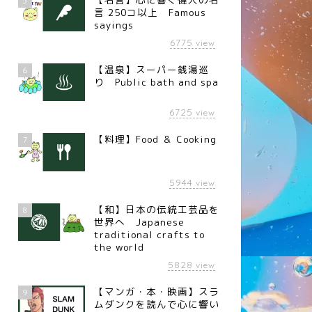
5
言 250コ以上 Famous
sayings
6775
view
【温泉】スーパー銭湯巡
6
り Public bath and spa
6725
view
【料理】Food ＆ Cooking
7
5944
view
【和】日本の伝統工芸品を
8
世界へ Japanese
traditional crafts to
the world
5828
view
【マンガ・本・映画】スラ
9
ムダンクを読んで心に響い