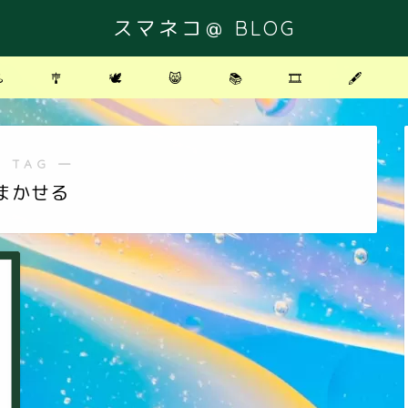
スマネコ＠ BLOG
️
🎐
🕊
😸
📚
🎞
🖋
 TAG ―
まかせる