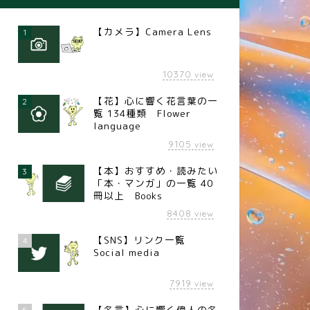
【カメラ】Camera Lens
1
10370
view
【花】心に響く花言葉の一
2
覧 134種類 Flower
language
9105
view
【本】おすすめ・読みたい
3
「本・マンガ」の一覧 40
冊以上 Books
8408
view
【SNS】リンク一覧
4
Social media
7919
view
【名言】心に響く偉人の名