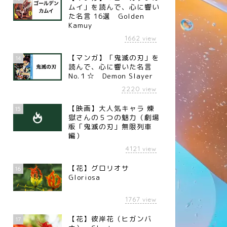
ムイ」を読んで、心に響い
た名言 16選 Golden
Kamuy
1662
view
【マンガ】「鬼滅の刃」を
14
読んで、心に響いた名言
No.１☆ Demon Slayer
2220
view
【映画】大人気キャラ 煉󠄁
15
獄さんの５つの魅力（劇場
版「鬼滅の刃」無限列車
編）
4121
view
【花】グロリオサ
16
Gloriosa
1767
view
【花】彼岸花（ヒガンバ
17