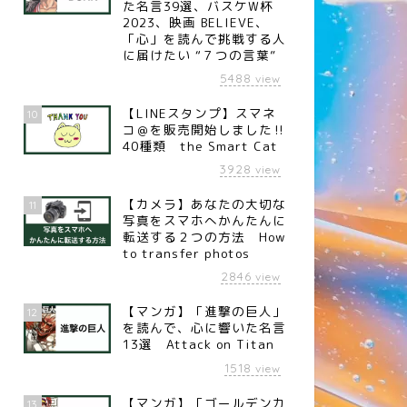
た名言39選、バスケW杯
2023、映画 BELIEVE、
「心」を読んで挑戦する人
に届けたい “７つの言葉”
5488
view
【LINEスタンプ】スマネ
10
コ＠を販売開始しました‼︎
40種類 the Smart Cat
3928
view
【カメラ】あなたの大切な
11
写真をスマホへかんたんに
転送する２つの方法 How
to transfer photos
2846
view
【マンガ】「進撃の巨人」
12
を読んで、心に響いた名言
13選 Attack on Titan
1518
view
【マンガ】「ゴールデンカ
13