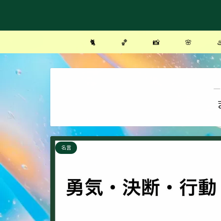
🐈
🏀
📸
🌸
♨
―
名言