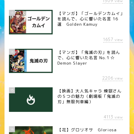
1509
view
13
【マンガ】「ゴールデンカムイ」
を読んで、心に響いた名言 16
選 Golden Kamuy
1657
view
14
【マンガ】「鬼滅の刃」を読ん
で、心に響いた名言 No.１☆
Demon Slayer
2206
view
15
【映画】大人気キャラ 煉󠄁獄さん
の５つの魅力（劇場版「鬼滅の
刃」無限列車編）
4113
view
16
【花】グロリオサ Gloriosa