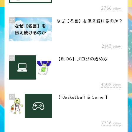
2766
view
27
なぜ【名言】を伝え続けるのか？
2143
view
28
【BLOG】ブログの始め方
4302
view
29
【 Basketball & Game 】
LINEスタンプ
7716
view
カメラレンズ