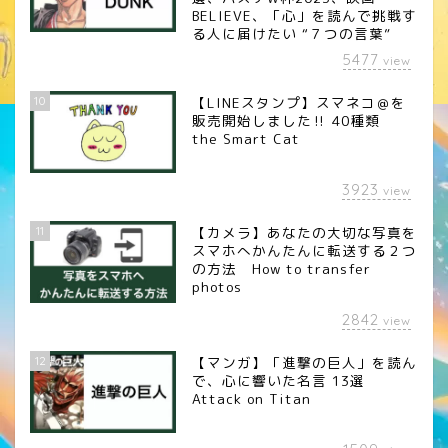
BELIEVE、「心」を読んで挑戦す
る人に届けたい “７つの言葉”
5477
view
10
【LINEスタンプ】スマネコ＠を
販売開始しました‼︎ 40種類
the Smart Cat
3923
view
11
【カメラ】あなたの大切な写真を
スマホへかんたんに転送する２つ
の方法 How to transfer
photos
2842
view
12
【マンガ】「進撃の巨人」を読ん
で、心に響いた名言 13選
Attack on Titan