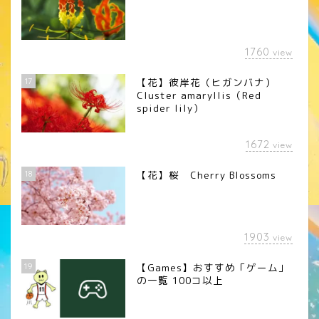
1760
view
17
【花】彼岸花（ヒガンバナ）
Cluster amaryllis（Red
spider lily）
1672
view
18
【花】桜 Cherry Blossoms
1903
view
19
【Games】おすすめ「ゲーム」
の一覧 100コ以上