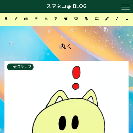
スマネコ＠ BLOG
🐈
🏀
📸
🌸
♨️
🎐
🕊
😸
📚
🎞
🖋
🎵
🍳
― TAG ―
丸く
LINEスタンプ