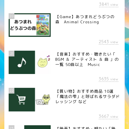
3841
view
20
【Game】あつまれどうぶつの
森 Animal Crossing
2543
view
21
【音楽】おすすめ・聴きたい「
BGM ＆ アーティスト ＆ 曲 」の
一覧 50曲以上 Music
3635
view
22
【買い物】おすすめ商品 10選
「魔法の雫」と呼ばれるサラダド
レッシング など
3667
view
23
【映画】おすすめ・観たい「映