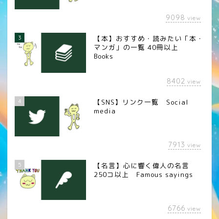
9098
view
3
【本】おすすめ・読みたい「本・
マンガ」の一覧 40冊以上
Books
8402
view
4
【SNS】リンク一覧 Social
media
7913
view
5
【名言】心に響く偉人の名言
250コ以上 Famous sayings
6766
view