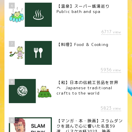
6
【温泉】スーパー銭湯巡り
Public bath and spa
6717
view
7
【料理】Food ＆ Cooking
5936
view
8
【和】日本の伝統工芸品を世界
へ Japanese traditional
crafts to the world
5823
view
9
【マンガ・本・映画】スラムダン
クを読んで心に響いた名言39
選、バスケW杯2023、映画