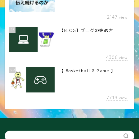
2147
view
28
【BLOG】ブログの始め方
4306
view
29
【 Basketball & Game 】
LINEスタンプ
7719
view
カメラレンズ
YouTube
SNS