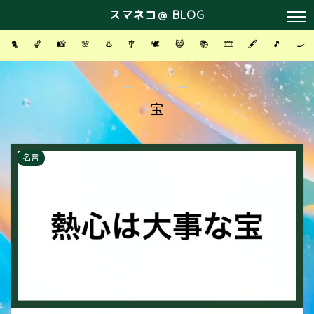
スマネコ＠ BLOG
🐈
🏀
📸
🌸
♨️
🎐
🕊
😸
📚
🎞
🖋
🎵
🍳
― TAG ―
宝
名言