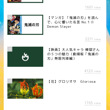
1661
view
14
【マンガ】「鬼滅の刃」を読ん
で、心に響いた名言 No.１☆
Demon Slayer
2211
view
15
【映画】大人気キャラ 煉󠄁獄さん
の５つの魅力（劇場版「鬼滅の
刃」無限列車編）
4120
view
16
【花】グロリオサ Gloriosa
1765
view