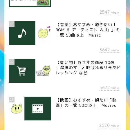
2547
view
21
【音楽】おすすめ・聴きたい「
BGM ＆ アーティスト ＆ 曲 」の
一覧 50曲以上 Music
3642
view
22
【買い物】おすすめ商品 10選
「魔法の雫」と呼ばれるサラダド
レッシング など
3672
view
23
【映画】おすすめ・観たい「映
画」の一覧 50コ以上 Movies
2570
view