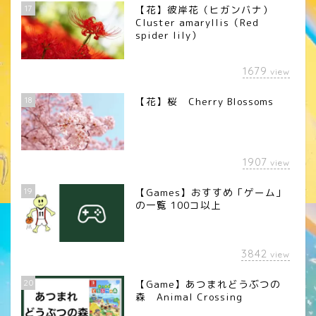
17
【花】彼岸花（ヒガンバナ）
Cluster amaryllis（Red
spider lily）
1679
view
18
【花】桜 Cherry Blossoms
1907
view
19
【Games】おすすめ「ゲーム」
の一覧 100コ以上
3842
view
20
【Game】あつまれどうぶつの
森 Animal Crossing