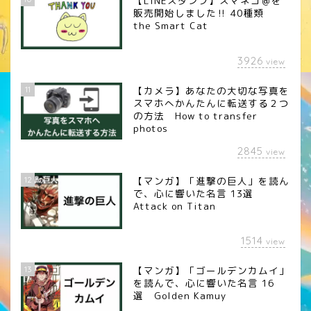
【LINEスタンプ】スマネコ＠を
販売開始しました‼︎ 40種類
the Smart Cat
3926
view
11
【カメラ】あなたの大切な写真を
スマホへかんたんに転送する２つ
の方法 How to transfer
photos
2845
view
12
【マンガ】「進撃の巨人」を読ん
で、心に響いた名言 13選
Attack on Titan
1514
view
13
【マンガ】「ゴールデンカムイ」
を読んで、心に響いた名言 16
選 Golden Kamuy