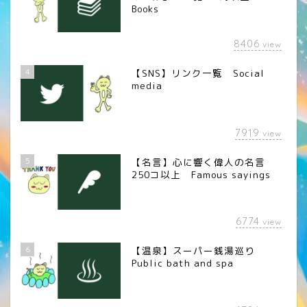
Books
8406
view
4
【SNS】リンク一覧 Social
media
7919
view
5
【名言】心に響く偉人の名言
250コ以上 Famous sayings
6774
view
6
【温泉】スーパー銭湯巡り
Public bath and spa