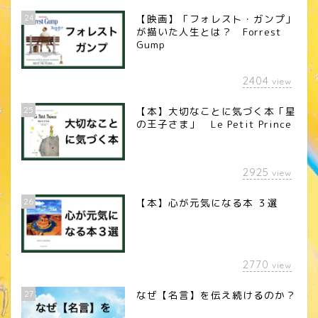
24
【映画】「フォレスト・ガンプ」
が描いた人生とは？ Forrest
Gump
2404
view
25
【本】大切なことに気づく本「星
の王子さま」 Le Petit Prince
2925
view
26
【本】心が元気になる本 ３選
2770
view
27
なぜ【名言】を伝え続けるのか？