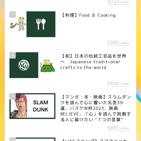
6723
view
7
【料理】Food ＆ Cooking
5940
view
8
【和】日本の伝統工芸品を世界
へ Japanese traditional
crafts to the world
5828
view
9
【マンガ・本・映画】スラムダン
クを読んで心に響いた名言39
選、バスケW杯2023、映画
BELIEVE、「心」を読んで挑戦す
る人に届けたい “７つの言葉”
5483
view
10