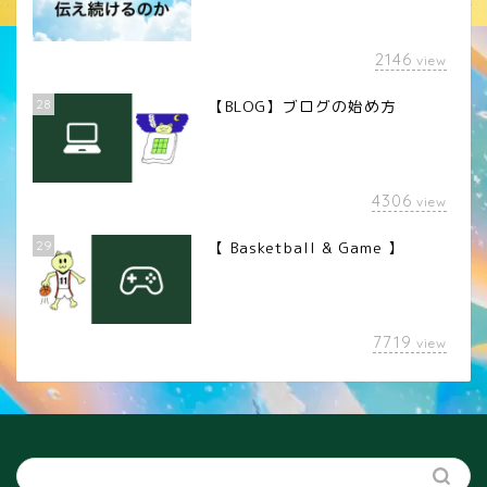
2146
view
28
【BLOG】ブログの始め方
4306
view
29
【 Basketball & Game 】
LINEスタンプ
7719
view
カメラレンズ
YouTube
SNS