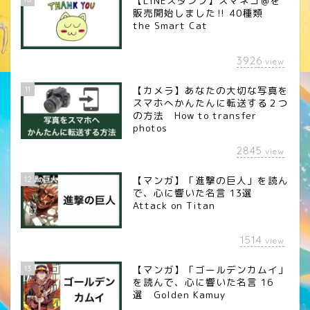
【LINEスタンプ】スマネコ＠を
販売開始しました‼︎ 40種類
the Smart Cat
3926
view
11
【カメラ】あなたの大切な写真を
スマホへかんたんに転送する２つ
の方法 How to transfer
photos
2845
view
12
【マンガ】「進撃の巨人」を読ん
で、心に響いた名言 13選
Attack on Titan
1514
view
13
【マンガ】「ゴールデンカムイ」
を読んで、心に響いた名言 16
選 Golden Kamuy