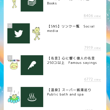
Books
8406
view
4
【SNS】リンク一覧 Social
media
7919
view
5
【名言】心に響く偉人の名言
250コ以上 Famous sayings
6772
view
6
【温泉】スーパー銭湯巡り
Public bath and spa