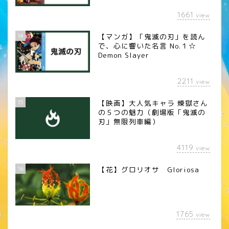
1661
view
14
【マンガ】「鬼滅の刃」を読ん
で、心に響いた名言 No.１☆
Demon Slayer
2211
view
15
【映画】大人気キャラ 煉󠄁獄さん
の５つの魅力（劇場版「鬼滅の
刃」無限列車編）
4119
view
16
【花】グロリオサ Gloriosa
1765
view