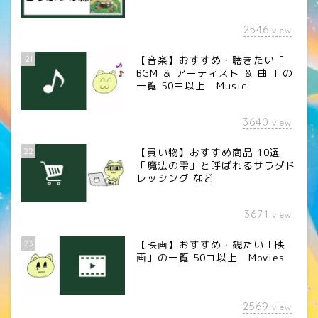
2546
view
21
【音楽】おすすめ・聴きたい「
BGM ＆ アーティスト ＆ 曲 」の
一覧 50曲以上 Music
3640
view
22
【買い物】おすすめ商品 10選
「魔法の雫」と呼ばれるサラダド
レッシング など
3671
view
23
【映画】おすすめ・観たい「映
画」の一覧 50コ以上 Movies
2569
view