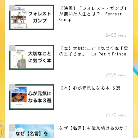
24
【映画】「フォレスト・ガンプ」
が描いた人生とは？ Forrest
Gump
2403
view
25
【本】大切なことに気づく本「星
の王子さま」 Le Petit Prince
2925
view
26
【本】心が元気になる本 ３選
2770
view
27
なぜ【名言】を伝え続けるのか？