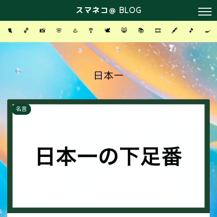
スマネコ＠ BLOG
🐈
🏀
📸
🌸
♨️
🎐
🕊
😸
📚
🎞
🖋
🎵
🍳
― TAG ―
日本一
名言