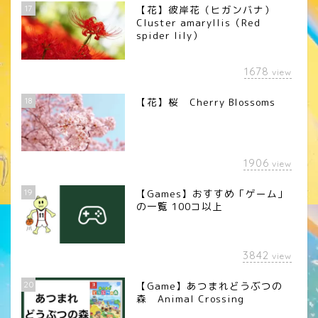
17
【花】彼岸花（ヒガンバナ）
Cluster amaryllis（Red
spider lily）
1678
view
18
【花】桜 Cherry Blossoms
1906
view
19
【Games】おすすめ「ゲーム」
の一覧 100コ以上
3842
view
20
【Game】あつまれどうぶつの
森 Animal Crossing