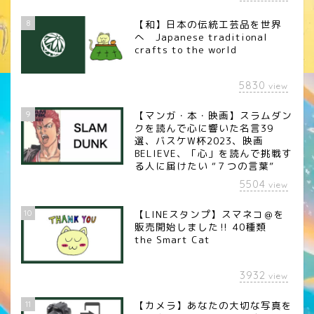
8
【和】日本の伝統工芸品を世界
へ Japanese traditional
crafts to the world
5830
view
9
【マンガ・本・映画】スラムダン
クを読んで心に響いた名言39
選、バスケW杯2023、映画
BELIEVE、「心」を読んで挑戦す
る人に届けたい “７つの言葉”
5504
view
10
【LINEスタンプ】スマネコ＠を
販売開始しました‼︎ 40種類
the Smart Cat
3932
view
11
【カメラ】あなたの大切な写真を