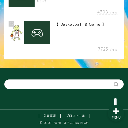
4308
view
29
【 Basketball & Game 】
LINEスタンプ
7723
view
カメラレンズ
YouTube
SNS
免責事項
プロフィール
MENU
2020–2026 スマネコ＠ BLOG