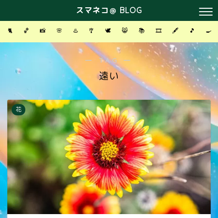
スマネコ＠ BLOG
🐈
🏀
📸
🌸
♨️
🎐
🕊
😸
📚
🎞
🖋
🎵
🍳
― TAG ―
遠い
花