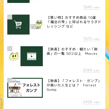
3645
view
22
【買い物】おすすめ商品 10選
「魔法の雫」と呼ばれるサラダド
レッシング など
3675
view
23
【映画】おすすめ・観たい「映
画」の一覧 50コ以上 Movies
2589
view
24
【映画】「フォレスト・ガンプ」
が描いた人生とは？ Forrest
Gump
2408
view