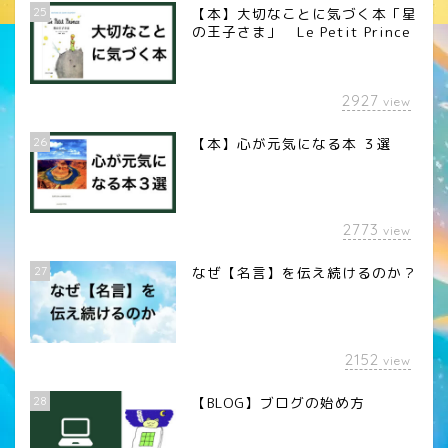
25
【本】大切なことに気づく本「星
の王子さま」 Le Petit Prince
2927
view
26
【本】心が元気になる本 ３選
2773
view
27
なぜ【名言】を伝え続けるのか？
2152
view
28
【BLOG】ブログの始め方