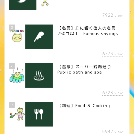
7922
view
5
【名言】心に響く偉人の名言
250コ以上 Famous sayings
6778
view
6
【温泉】スーパー銭湯巡り
Public bath and spa
6728
view
7
【料理】Food ＆ Cooking
5947
view