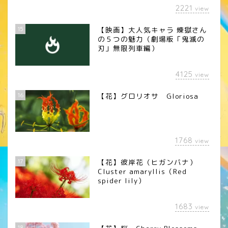
2221
view
15
【映画】大人気キャラ 煉󠄁獄さん
の５つの魅力（劇場版「鬼滅の
刃」無限列車編）
4125
view
16
【花】グロリオサ Gloriosa
1768
view
17
【花】彼岸花（ヒガンバナ）
Cluster amaryllis（Red
spider lily）
1683
view
18