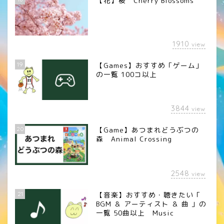
【花】桜 Cherry Blossoms
1910
view
19
【Games】おすすめ「ゲーム」
の一覧 100コ以上
3844
view
20
【Game】あつまれどうぶつの
森 Animal Crossing
2548
view
21
【音楽】おすすめ・聴きたい「
BGM ＆ アーティスト ＆ 曲 」の
一覧 50曲以上 Music