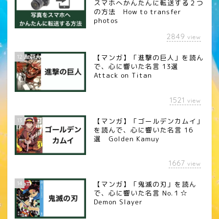
スマホへかんたんに転送する２つ
の方法 How to transfer
photos
2849
view
12
【マンガ】「進撃の巨人」を読ん
で、心に響いた名言 13選
Attack on Titan
1521
view
13
【マンガ】「ゴールデンカムイ」
を読んで、心に響いた名言 16
選 Golden Kamuy
1667
view
14
【マンガ】「鬼滅の刃」を読ん
で、心に響いた名言 No.１☆
Demon Slayer