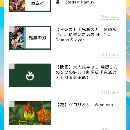
選 Golden Kamuy
1657
view
14
【マンガ】「鬼滅の刃」を読ん
で、心に響いた名言 No.１☆
Demon Slayer
2206
view
15
【映画】大人気キャラ 煉󠄁獄さん
の５つの魅力（劇場版「鬼滅の
刃」無限列車編）
4113
view
16
【花】グロリオサ Gloriosa
1762