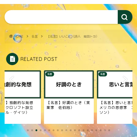
HOME
名言
【名言】いいこと（詩人 柴田トヨ）
RELATED POST
名言
名言
名言】独創的な発想
【名言】好調のとき（実
【名言】思いと言葉
マイクロソフト設立
業家 佐伯旭）
メリカの思想家 エ
 ビル・ゲイツ）
ソン）