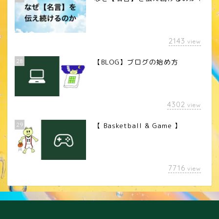
2143
view
28
【BLOG】ブログの始め方
4302
view
29
【 Basketball & Game 】
LINEスタンプ
7716
view
カメラレンズ
YouTube