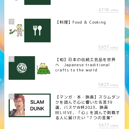
6718
view
7
【料理】Food ＆ Cooking
5937
view
8
【和】日本の伝統工芸品を世界
へ Japanese traditional
crafts to the world
5823
view
9
【マンガ・本・映画】スラムダン
クを読んで心に響いた名言39
選、バスケW杯2023、映画
BELIEVE、「心」を読んで挑戦す
る人に届けたい “７つの言葉”
5477
view