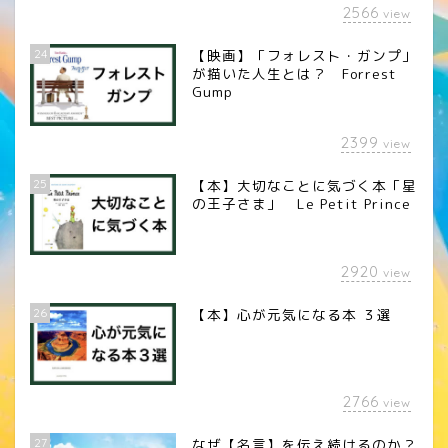
2566
view
24
【映画】「フォレスト・ガンプ」
が描いた人生とは？ Forrest
Gump
2399
view
25
【本】大切なことに気づく本「星
の王子さま」 Le Petit Prince
2920
view
26
【本】心が元気になる本 ３選
2766
view
27
なぜ【名言】を伝え続けるのか？