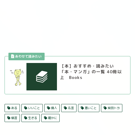
【本】おすすめ・読みたい
「本・マンガ」の一覧 40冊以
上 Books
ある
いいこと
偉人
名言
悪いこと
柴田トヨ
格言
生きる
確かに