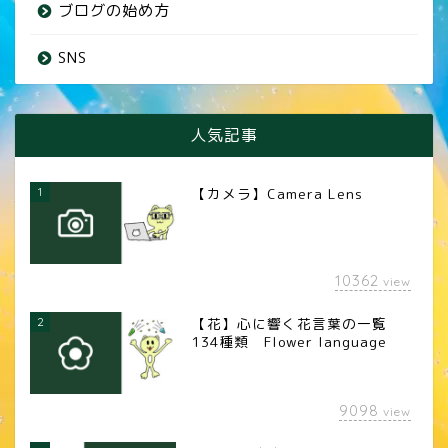
ブログの始め方
SNS
人気記事
1
【カメラ】Camera Lens
10362
view
2
【花】心に響く花言葉の一覧
134種類 Flower language
9098
view