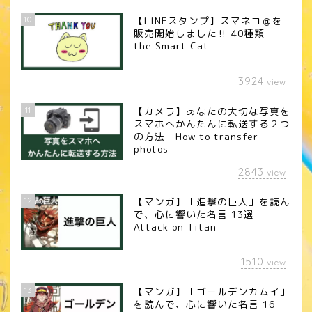
10
【LINEスタンプ】スマネコ＠を
販売開始しました‼︎ 40種類
the Smart Cat
3924
view
11
【カメラ】あなたの大切な写真を
スマホへかんたんに転送する２つ
の方法 How to transfer
photos
2843
view
12
【マンガ】「進撃の巨人」を読ん
で、心に響いた名言 13選
Attack on Titan
1510
view
13
【マンガ】「ゴールデンカムイ」
を読んで、心に響いた名言 16