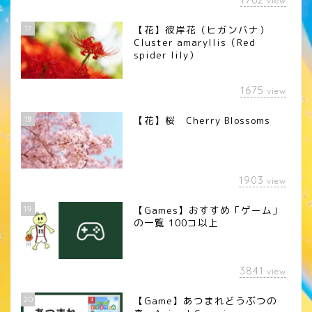
view
17
【花】彼岸花（ヒガンバナ）
Cluster amaryllis（Red
spider lily）
1675
view
18
【花】桜 Cherry Blossoms
1903
view
19
【Games】おすすめ「ゲーム」
の一覧 100コ以上
3841
view
20
【Game】あつまれどうぶつの