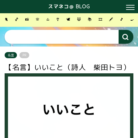
スマネコ＠ BLOG
🐈
🏀
📸
🌸
♨️
🎐
🕊
😸
📚
🎞
🖋
🎵
🍳
名言
PR
【名言】いいこと（詩人 柴田トヨ）