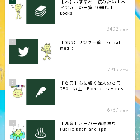
3
【本】おすすめ・読みたい「本・
マンガ」の一覧 40冊以上
Books
8402
view
4
【SNS】リンク一覧 Social
media
7913
view
5
【名言】心に響く偉人の名言
250コ以上 Famous sayings
6767
view
6
【温泉】スーパー銭湯巡り
Public bath and spa