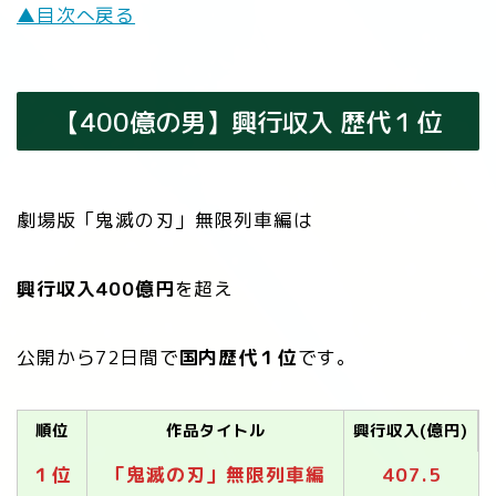
▲目次へ戻る
【400億の男】興行収入 歴代１位
劇場版「鬼滅の刃」無限列車編は
興行収入400億円
を超え
公開から72日間で
国内歴代１位
です。
順位
作品タイトル
興行収入(億円)
１位
「鬼滅の刃」無限列車編
407.5