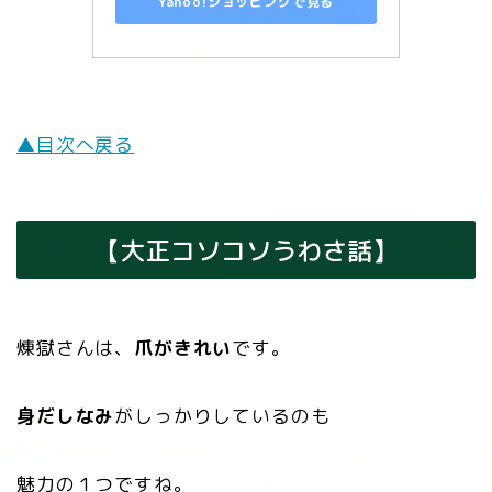
Yahoo!ショッピングで見る
▲目次へ戻る
【大正コソコソうわさ話】
煉󠄁獄さんは、
爪がきれい
です。
身だしなみ
がしっかりしているのも
魅力の１つですね。