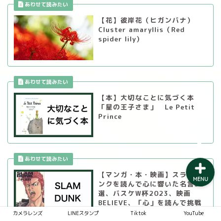
【花】彼岸花（ヒガンバナ）
Cluster amaryllis（Red
spider lily）
LINEスタンプ
カメラレンズ
YouTube
【本】大切なことに気づく本
「星の王子さま」 Le Petit
Prince
SNS
【マンガ・本・映画】スラムダ
MENU
ンクを読んで心に響いた名言39
選、バスケW杯2023、映画
BELIEVE、「心」を読んで挑戦
する人に届けたい "７つの言葉"
カメラレンズ
LINEスタンプ
Tiktok
YouTube