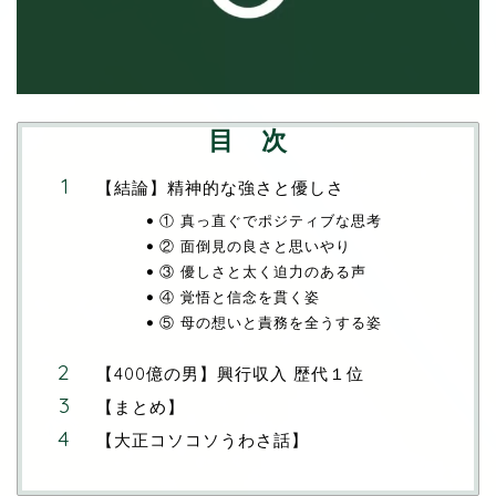
目 次
【結論】精神的な強さと優しさ
① 真っ直ぐでポジティブな思考
② 面倒見の良さと思いやり
③ 優しさと太く迫力のある声
④ 覚悟と信念を貫く姿
⑤ 母の想いと責務を全うする姿
【400億の男】興行収入 歴代１位
【まとめ】
【大正コソコソうわさ話】