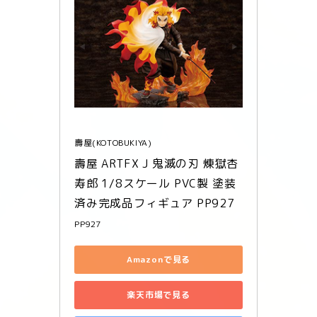
壽屋(KOTOBUKIYA)
壽屋 ARTFX J 鬼滅の刃 煉獄杏
寿郎 1/8スケール PVC製 塗装
済み完成品フィギュア PP927
PP927
Amazonで見る
楽天市場で見る