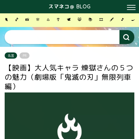
スマネコ＠ BLOG
🐈
🏀
📸
🌸
♨️
🎐
🕊
😸
📚
🎞
🖋
🎵
🍳
名言
PR
【映画】大人気キャラ 煉󠄁獄さんの５つ
の魅力（劇場版「鬼滅の刃」無限列車
編）