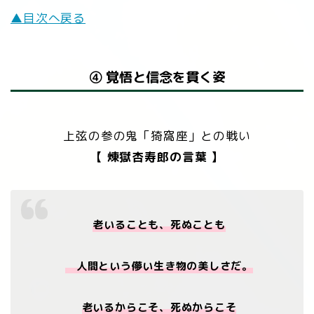
▲目次へ戻る
④ 覚悟と信念を貫く姿
上弦の参の鬼「猗窩座」との戦い
【 煉󠄁獄
杏寿郎
の言葉 】
老いることも、死ぬことも
人間という儚い生き物の美しさだ。
老いるからこそ、死ぬからこそ