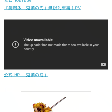
公式 YouTube
『劇場版「鬼滅の刃」無限列車編』PV
公式 HP 「鬼滅の刃」