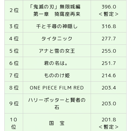
「鬼滅の刃」無限城編
396.0
２位
第一章 猗窩座再来
＜暫定＞
３位
千と千尋の神隠し
316.8
４位
タイタニック
277.7
５位
アナと雪の女王
255.0
６位
君の名は。
251.7
７位
もののけ姫
214.6
８位
ONE PIECE FILM RED
203.4
ハリーポッターと賢者の
９位
203.0
石
1０
201.8
国 宝
位
＜暫定＞