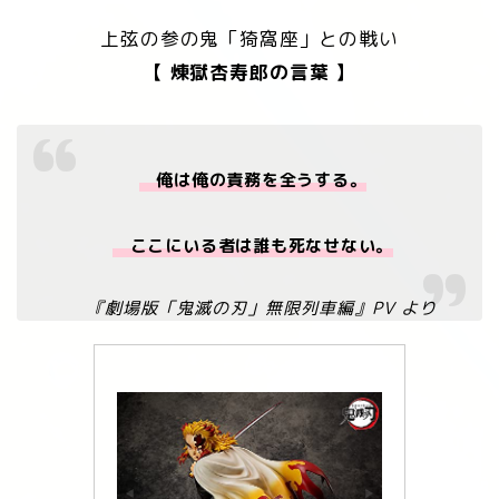
上弦の参の鬼「猗窩座」との戦い
【 煉󠄁獄
杏寿郎
の言葉 】
俺は俺の責務を全うする。
ここにいる者は誰も死なせない。
『劇場版「鬼滅の刃」無限列車編』PV より