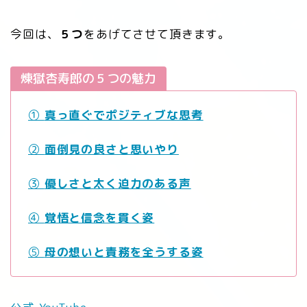
今回は、
５つ
をあげてさせて頂きます。
煉󠄁獄杏寿郎の５つの魅力
①
真っ直ぐでポジティブな思考
②
面倒見の良さと思いやり
③
優しさと太く迫力のある声
④
覚悟と信念を貫く姿
⑤
母の想いと責務を全うする姿