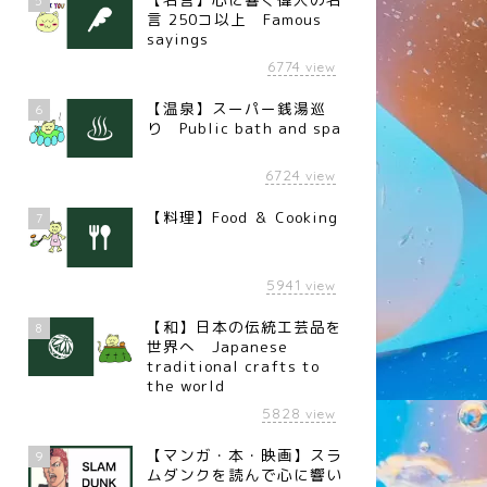
5
言 250コ以上 Famous
sayings
6774
view
【温泉】スーパー銭湯巡
6
り Public bath and spa
6724
view
【料理】Food ＆ Cooking
7
5941
view
【和】日本の伝統工芸品を
8
世界へ Japanese
traditional crafts to
the world
5828
view
【マンガ・本・映画】スラ
9
ムダンクを読んで心に響い