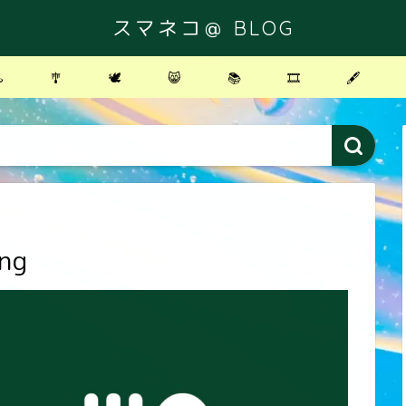
スマネコ＠ BLOG
️
🎐
🕊
😸
📚
🎞
🖋
ng