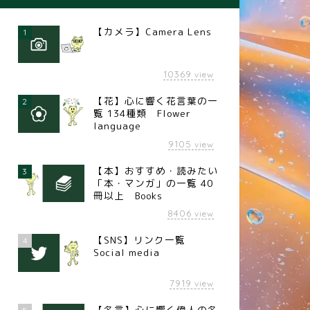
【カメラ】Camera Lens
1
10369
view
【花】心に響く花言葉の一
2
覧 134種類 Flower
language
9105
view
【本】おすすめ・読みたい
3
「本・マンガ」の一覧 40
冊以上 Books
8406
view
【SNS】リンク一覧
4
Social media
7919
view
【名言】心に響く偉人の名