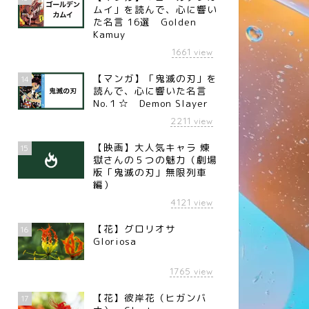
ムイ」を読んで、心に響い
た名言 16選 Golden
Kamuy
1661
view
【マンガ】「鬼滅の刃」を
14
読んで、心に響いた名言
No.１☆ Demon Slayer
2211
view
【映画】大人気キャラ 煉󠄁
15
獄さんの５つの魅力（劇場
版「鬼滅の刃」無限列車
編）
4121
view
【花】グロリオサ
16
Gloriosa
1765
view
【花】彼岸花（ヒガンバ
17