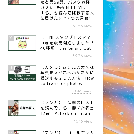
た名言39選、バスケW杯
2023、映画 BELIEVE、
「心」を読んで挑戦する人
に届けたい “７つの言葉”
5486
view
【LINEスタンプ】スマネ
10
コ＠を販売開始しました‼︎
40種類 the Smart Cat
3926
view
【カメラ】あなたの大切な
11
写真をスマホへかんたんに
転送する２つの方法 How
to transfer photos
2845
view
【マンガ】「進撃の巨人」
12
を読んで、心に響いた名言
13選 Attack on Titan
1516
view
【マンガ】「ゴールデンカ
13