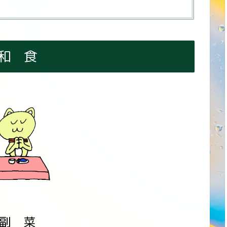
和 食
副 菜