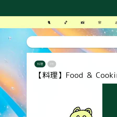
🐈
🏀
📸
🌸
♨
料理
PR
【料理】Food ＆ Cooki