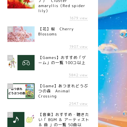
ナ） Cluster
amaryllis（Red spider
lily）
1679
view
【花】桜 Cherry
18
Blossoms
1907
view
【Games】おすすめ「ゲ
19
ーム」の一覧 100コ以上
3842
view
【Game】あつまれどうぶ
20
つの森 Animal
Crossing
2547
view
【音楽】おすすめ・聴きた
21
い「 BGM ＆ アーティスト
＆ 曲 」の一覧 50曲以