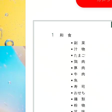
和 食
副 菜
汁 物
たまご
鶏 肉
豚 肉
牛 肉
魚
寿 司
おせち
麺 類
粉 物
甘 味