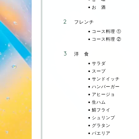
お 酒
フレンチ
コース料理 ①
コース料理 ②
洋 食
サラダ
スープ
サンドイッチ
ハンバーガー
アヒージョ
生ハム
鯖フライ
シュリンプ
グラタン
パエリア