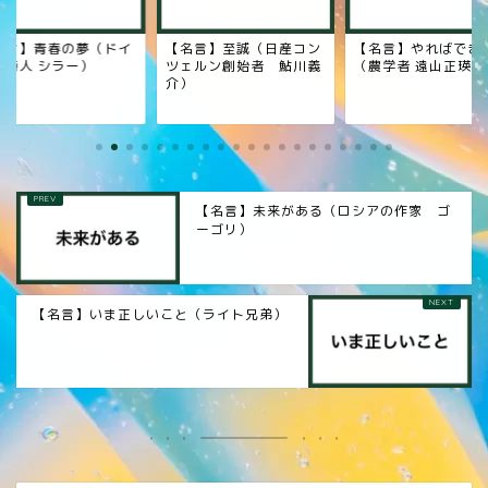
名言】至誠（日産コン
【名言】やればできる
【名言】考え方一つ
ェルン創始者 鮎川義
（農学者 遠山正瑛）
業家 松永安左エ門）
）
【名言】未来がある（ロシアの作家 ゴ
ーゴリ）
【名言】いま正しいこと（ライト兄弟）