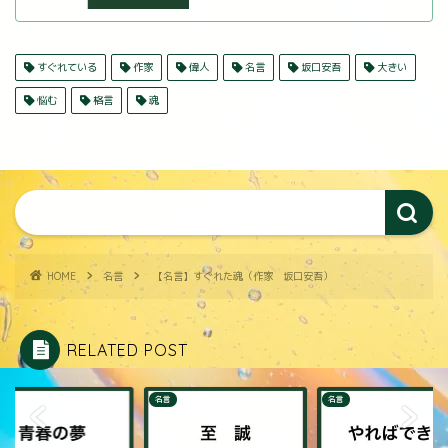
すぐれている
作家
偉人
名言
坂口安吾
大きい
悩む
格言
魂
HOME
名言
【名言】すぐれた魂（作家 坂口安吾）
RELATED POST
名言
名言