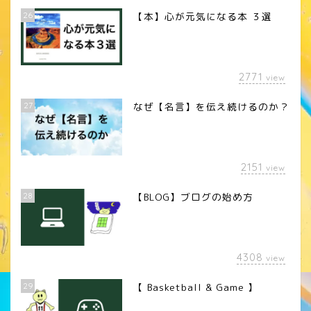
26
【本】心が元気になる本 ３選
2771
view
27
なぜ【名言】を伝え続けるのか？
2151
view
28
【BLOG】ブログの始め方
4308
view
29
【 Basketball & Game 】