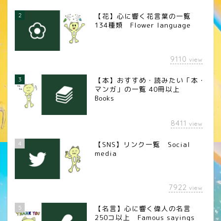
2
【花】心に響く花言葉の一覧
134種類 Flower language
9110
view
3
【本】おすすめ・読みたい「本・
マンガ」の一覧 40冊以上
Books
8411
view
4
【SNS】リンク一覧 Social
media
7922
view
5
【名言】心に響く偉人の名言
250コ以上 Famous sayings