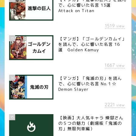
で、心に響いた名言 13選
Attack on Titan
1519
view
13
【マンガ】「ゴールデンカムイ」
を読んで、心に響いた名言 16
選 Golden Kamuy
1667
view
14
【マンガ】「鬼滅の刃」を読ん
で、心に響いた名言 No.１☆
Demon Slayer
2221
view
15
【映画】大人気キャラ 煉󠄁獄さん
の５つの魅力（劇場版「鬼滅の
刃」無限列車編）