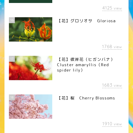
4125
view
16
【花】グロリオサ Gloriosa
1768
view
17
【花】彼岸花（ヒガンバナ）
Cluster amaryllis（Red
spider lily）
1683
view
18
【花】桜 Cherry Blossoms
1910
view