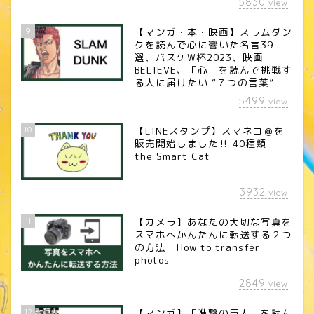
5830
view
9
【マンガ・本・映画】スラムダン
クを読んで心に響いた名言39
選、バスケW杯2023、映画
BELIEVE、「心」を読んで挑戦す
る人に届けたい “７つの言葉”
5499
view
10
【LINEスタンプ】スマネコ＠を
販売開始しました‼︎ 40種類
the Smart Cat
3932
view
11
【カメラ】あなたの大切な写真を
スマホへかんたんに転送する２つ
の方法 How to transfer
photos
2849
view
12
【マンガ】「進撃の巨人」を読ん