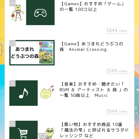
19
【Games】おすすめ「ゲーム」
の一覧 100コ以上
3844
view
20
【Game】あつまれどうぶつの
森 Animal Crossing
2548
view
21
【音楽】おすすめ・聴きたい「
BGM ＆ アーティスト ＆ 曲 」の
一覧 50曲以上 Music
3644
view
22
【買い物】おすすめ商品 10選
「魔法の雫」と呼ばれるサラダド
レッシング など