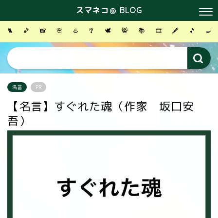
スマネコ＠ BLOG
🐈
🏀
📸
🌸
♨️
🎐
🕊
😸
📚
🎞
🖋
🎵
🍳
名言
PR
【名言】すぐれた魂（作家 坂口安
吾）