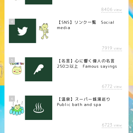
8406
view
4
【SNS】リンク一覧 Social
media
7919
view
5
【名言】心に響く偉人の名言
250コ以上 Famous sayings
6772
view
6
【温泉】スーパー銭湯巡り
Public bath and spa
6723
view