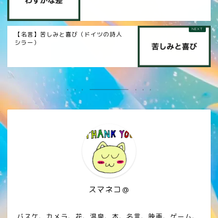
【名言】苦しみと喜び（ドイツの詩人
シラー）
スマネコ＠
バスケ、カメラ、花、温泉、本、名言、映画、ゲーム、