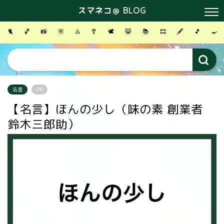
スマネコ＠ BLOG
🐈
🏀
📸
🌸
♨️
🎐
🕊
😸
📚
🎞
🖋
🎵
🍳
名言
PR
【名言】ほんの少し（味の素 創業者
鈴木三郎助）