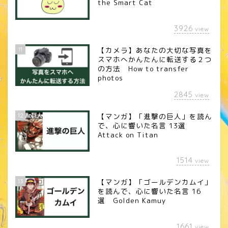
the Smart Cat
3926
view
11
【カメラ】あなたの大切な写真を
スマホへかんたんに転送する２つ
の方法 How to transfer
photos
2845
view
12
【マンガ】「進撃の巨人」を読ん
で、心に響いた名言 13選
Attack on Titan
1514
view
13
【マンガ】「ゴールデンカムイ」
を読んで、心に響いた名言 16
選 Golden Kamuy
1661
view