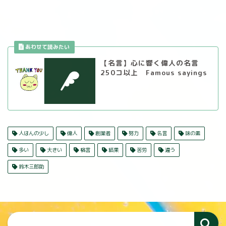
【名言】心に響く偉人の名言
250コ以上 Famous sayings
人ほんの少し
偉人
創業者
努力
名言
味の素
多い
大きい
格言
結果
苦労
違う
鈴木三郎助