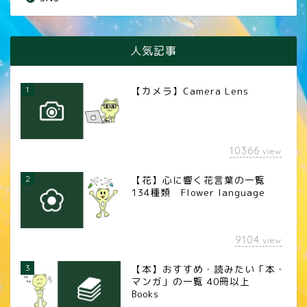
人気記事
1
【カメラ】Camera Lens
10366
view
2
【花】心に響く花言葉の一覧
134種類 Flower language
9104
view
3
【本】おすすめ・読みたい「本・
マンガ」の一覧 40冊以上
Books