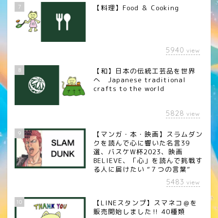
7
【料理】Food ＆ Cooking
5940
view
8
【和】日本の伝統工芸品を世界
へ Japanese traditional
crafts to the world
5828
view
9
【マンガ・本・映画】スラムダン
クを読んで心に響いた名言39
選、バスケW杯2023、映画
BELIEVE、「心」を読んで挑戦す
る人に届けたい “７つの言葉”
5483
view
10
【LINEスタンプ】スマネコ＠を
販売開始しました‼︎ 40種類