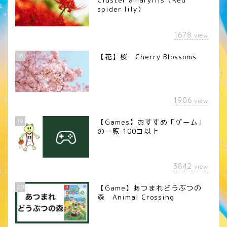
spider lily）
1678
view
18
【花】桜 Cherry Blossoms
1906
view
19
【Games】おすすめ「ゲーム」
の一覧 100コ以上
3842
view
20
【Game】あつまれどうぶつの
森 Animal Crossing