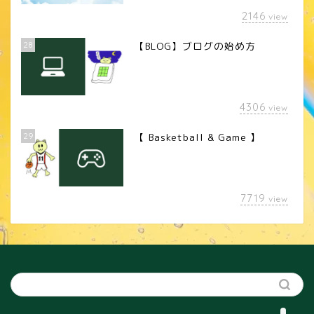
2146
view
28
【BLOG】ブログの始め方
4306
view
29
【 Basketball & Game 】
LINEスタンプ
7719
view
カメラレンズ
YouTube
SNS