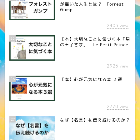
が描いた人生とは？ Forrest
Gump
2403
view
25
【本】大切なことに気づく本「星
の王子さま」 Le Petit Prince
2925
view
26
【本】心が元気になる本 ３選
2770
view
27
なぜ【名言】を伝え続けるのか？