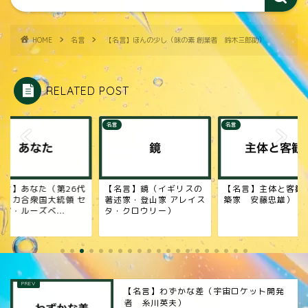
HOME
名言
【名言】ほんの少し（味の素 創業者 鈴木三郎助）
RELATED POST
名言
名言
名言】あなた（第26代
【名言】鏡（イギリスの
【名言】主体と客観
メリカ合衆国大統領 セ
著述家・登山家 アレイス
築家 安藤忠雄）
ア・ルーズベ...
タ・クロウリー）
【名言】わずかな差（宇宙ロケット開発
者 糸川英夫）