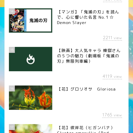
14
【マンガ】「鬼滅の刃」を読ん
で、心に響いた名言 No.１☆
Demon Slayer
2211
view
15
【映画】大人気キャラ 煉󠄁獄さん
の５つの魅力（劇場版「鬼滅の
刃」無限列車編）
4119
view
16
【花】グロリオサ Gloriosa
1765
view
17
【花】彼岸花（ヒガンバナ）
Cluster amaryllis（Red