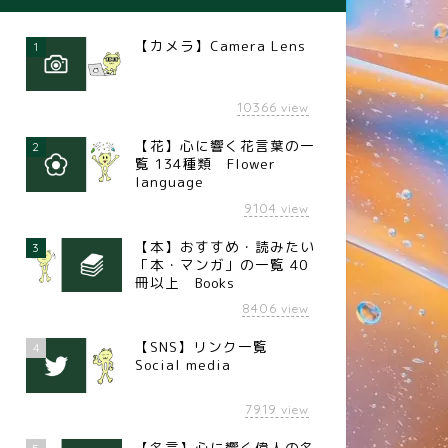
【カメラ】Camera Lens
1
10366
view
【花】心に響く花言葉の一
2
覧 134種類 Flower
language
9104
view
【本】おすすめ・読みたい
3
「本・マンガ」の一覧 40
冊以上 Books
8406
view
【SNS】リンク一覧
4
Social media
7919
view
【名言】心に響く偉人の名