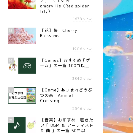
ナ） Cluster
amaryllis（Red spider
lily）
1678
view
【花】桜 Cherry
18
Blossoms
1906
view
【Games】おすすめ「ゲ
19
ーム」の一覧 100コ以上
3842
view
【Game】あつまれどうぶ
20
つの森 Animal
Crossing
2546
view
【音楽】おすすめ・聴きた
21
い「 BGM ＆ アーティスト
＆ 曲 」の一覧 50曲以