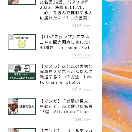
た名言39選、バスケW杯
2023、映画 BELIEVE、
「心」を読んで挑戦する人
に届けたい “７つの言葉”
5483
view
【LINEスタンプ】スマネ
10
コ＠を販売開始しました‼︎
40種類 the Smart Cat
3926
view
【カメラ】あなたの大切な
11
写真をスマホへかんたんに
転送する２つの方法 How
to transfer photos
2845
view
【マンガ】「進撃の巨人」
12
を読んで、心に響いた名言
言
名言
13選 Attack on Titan
1514
view
【マンガ】「ゴールデンカ
13