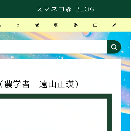
スマネコ＠ BLOG
️
🎐
🕊
😸
📚
🎞
🖋
（農学者 遠山正瑛）