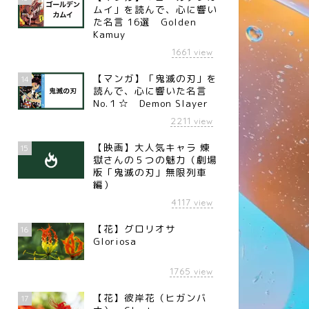
ムイ」を読んで、心に響い
た名言 16選 Golden
Kamuy
名言】一瞬の洞察力（アメリ
【名言】学歴と学力（SONY創業
の医学者 ホームズ）
者 盛田昭夫）
1661
view
【マンガ】「鬼滅の刃」を
14
読んで、心に響いた名言
No.１☆ Demon Slayer
2211
view
【映画】大人気キャラ 煉󠄁
15
獄さんの５つの魅力（劇場
版「鬼滅の刃」無限列車
編）
4117
view
【花】グロリオサ
16
Gloriosa
1765
view
【花】彼岸花（ヒガンバ
17