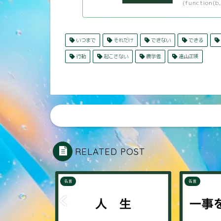
(function(b,
いつまで
それだけ
できない
できる
行動
起こさない
農学者
遠山正瑛
RELATED POST
名言
名言