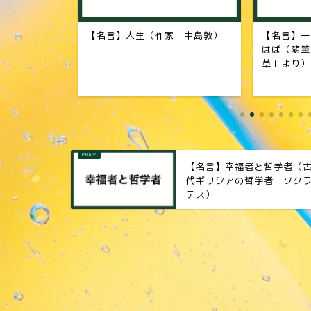
 中島敦）
【名言】一事を必ず成さんと思
【名言】創
はば（随筆家 吉田兼好「徒然
者 スティ
草」より）
【名言】幸福者と哲学者（
代ギリシアの哲学者 ソク
テス）