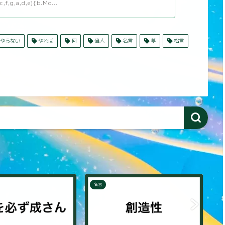
c,f,g,a,d,e){b.Mo...
やらない
やれば
何
偉人
名言
夢
格言
名言
名