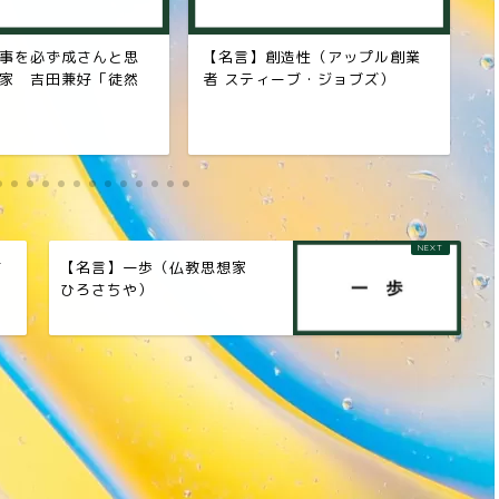
造性（アップル創業
【名言】強い決意（レオナル
【
ーブ・ジョブズ）
ド・ダ・ヴィンチ）
カ
古
【名言】一歩（仏教思想家
ラ
ひろさちや）