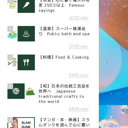
5
言 250コ以上 Famous
sayings
6772
view
【温泉】スーパー銭湯巡
6
り Public bath and spa
6723
view
【料理】Food ＆ Cooking
7
5940
view
【和】日本の伝統工芸品を
8
世界へ Japanese
traditional crafts to
the world
5828
view
【マンガ・本・映画】スラ
9
ムダンクを読んで心に響い