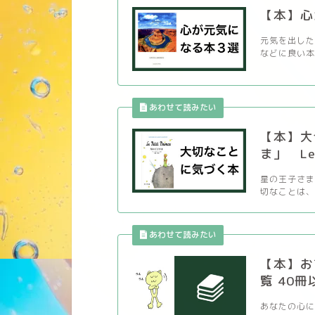
【本】心
元気を出した
などに良い本
【本】大
ま」 Le P
星の王子さま
切なことは、 
【本】お
覧 40冊
あなたの心に