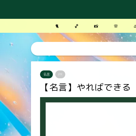
🐈
🏀
📸
🌸
♨
名言
PR
【名言】やればできる