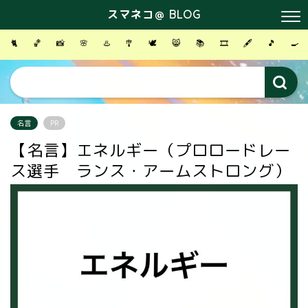
スマネコ＠ BLOG
🐈
🏀
📸
🌸
♨️
🎐
🕊
😸
📚
🎞
🖋
🎵
🍳
名言
PR
【名言】エネルギー（プロロードレー
ス選手 ランス・アームストロング）