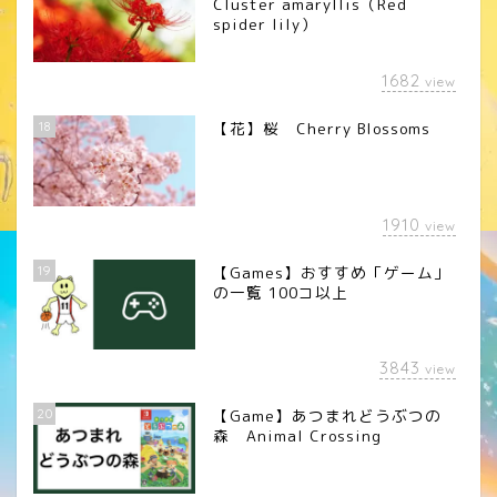
Cluster amaryllis（Red
spider lily）
1682
view
18
【花】桜 Cherry Blossoms
1910
view
19
【Games】おすすめ「ゲーム」
の一覧 100コ以上
3843
view
20
【Game】あつまれどうぶつの
森 Animal Crossing