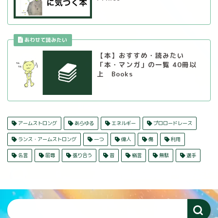
【本】おすすめ・読みたい
「本・マンガ」の一覧 40冊以
上 Books
アームストロング
あらゆる
エネルギー
プロロードレース
ランス・アームストロング
一つ
偉人
傷
利用
名言
屈辱
張り合う
昔
格言
無駄
選手