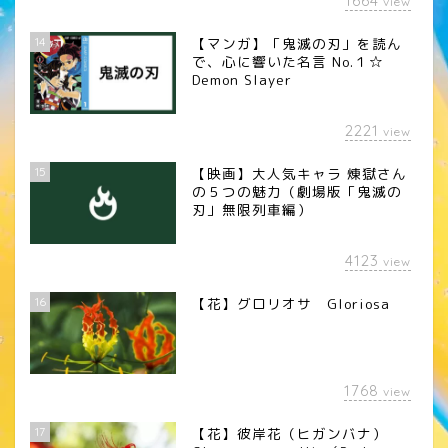
1664
view
14
【マンガ】「鬼滅の刃」を読ん
で、心に響いた名言 No.１☆
Demon Slayer
2221
view
15
【映画】大人気キャラ 煉󠄁獄さん
の５つの魅力（劇場版「鬼滅の
刃」無限列車編）
4123
view
16
【花】グロリオサ Gloriosa
1768
view
17
【花】彼岸花（ヒガンバナ）