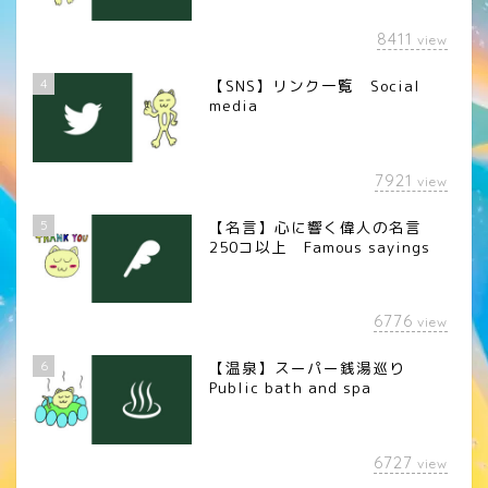
8411
view
4
【SNS】リンク一覧 Social
media
7921
view
5
【名言】心に響く偉人の名言
250コ以上 Famous sayings
6776
view
6
【温泉】スーパー銭湯巡り
Public bath and spa
6727
view