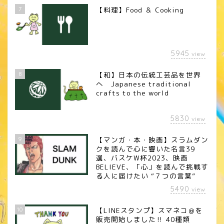
7
【料理】Food ＆ Cooking
5945
view
8
【和】日本の伝統工芸品を世界
へ Japanese traditional
crafts to the world
5830
view
9
【マンガ・本・映画】スラムダン
クを読んで心に響いた名言39
選、バスケW杯2023、映画
BELIEVE、「心」を読んで挑戦す
る人に届けたい “７つの言葉”
5490
view
10
【LINEスタンプ】スマネコ＠を
販売開始しました‼︎ 40種類