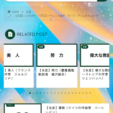
HOME
名言
【名言】エネルギー（プロロードレース選手 ランス・アームストロング）
RELATED POST
名言
名言
名言】美人（フランス
【名言】努力（慶應義塾
【名言】偉大な教師
女流作家 ジョルジ
創設者 福沢諭吉）
ーストリアの作家 
・サンド）
シェンバッハ）
【名言】尊敬（ドイツの作曲家 ベート
ーベン）