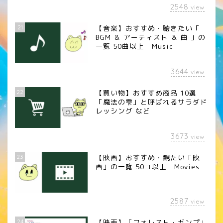
2548
view
21
【音楽】おすすめ・聴きたい「
BGM ＆ アーティスト ＆ 曲 」の
一覧 50曲以上 Music
3644
view
22
【買い物】おすすめ商品 10選
「魔法の雫」と呼ばれるサラダド
レッシング など
3673
view
23
【映画】おすすめ・観たい「映
画」の一覧 50コ以上 Movies
2587
view
24
【映画】「フォレスト・ガンプ」