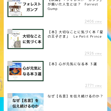
が描いた人生とは？ Forrest
Gump
2406
view
25
【本】大切なことに気づく本「星
の王子さま」 Le Petit Prince
2926
view
26
【本】心が元気になる本 ３選
2771
view
27
なぜ【名言】を伝え続けるのか？