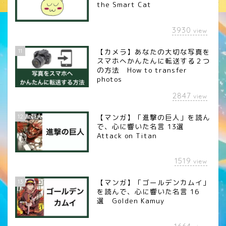
the Smart Cat
3930
view
11
【カメラ】あなたの大切な写真を
スマホへかんたんに転送する２つ
の方法 How to transfer
photos
2847
view
12
【マンガ】「進撃の巨人」を読ん
で、心に響いた名言 13選
Attack on Titan
1519
view
13
【マンガ】「ゴールデンカムイ」
を読んで、心に響いた名言 16
選 Golden Kamuy