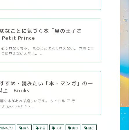
切なことに気づく本「星の王子さ
etit Prince
 心で見なくちゃ、 ものごとはよく見えない。 本当に大
目に見えないんだよ。 ...
すすめ・読みたい「本・マンガ」の一
以上 Books
響く本があれば嬉しいです。 タイトル ア 行
c,f,g,a,d,e){b.Mo...
伊藤みどり
偉人
名言
天才
実力
強さ