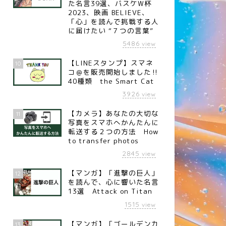
た名言39選、バスケW杯
2023、映画 BELIEVE、
「心」を読んで挑戦する人
に届けたい “７つの言葉”
5486
view
【LINEスタンプ】スマネ
10
コ＠を販売開始しました‼︎
40種類 the Smart Cat
3926
view
【カメラ】あなたの大切な
11
写真をスマホへかんたんに
転送する２つの方法 How
to transfer photos
言
名言
2845
view
【マンガ】「進撃の巨人」
12
を読んで、心に響いた名言
13選 Attack on Titan
1515
view
名言】成功者（アメリカの発
【名言】己を知る（小説家 夏
家 トーマス・エジソン）
目漱石）
【マンガ】「ゴールデンカ
13