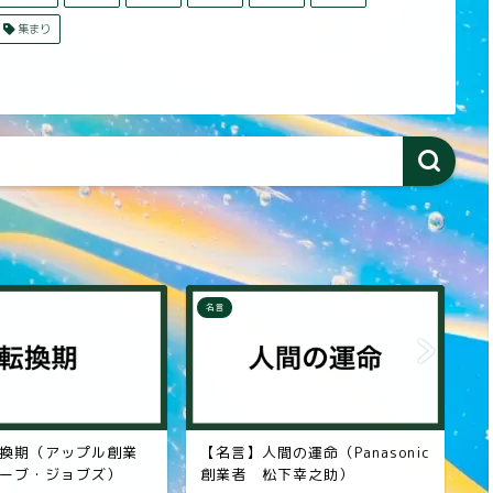
集まり
名言
名
の運命（Panasonic
【名言】真の勇気（スペインの
【
下幸之助）
作家 セルバンテス）
明