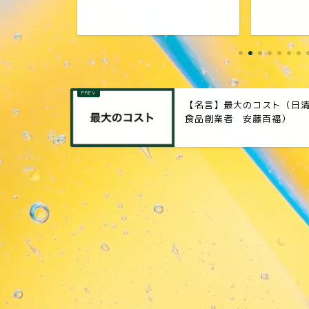
【名言】最大のコスト（日
食品創業者 安藤百福）