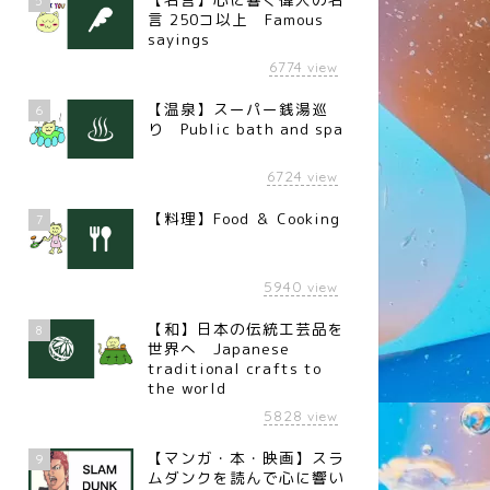
5
言 250コ以上 Famous
sayings
6774
view
【温泉】スーパー銭湯巡
6
り Public bath and spa
6724
view
【料理】Food ＆ Cooking
7
5940
view
【和】日本の伝統工芸品を
8
世界へ Japanese
traditional crafts to
the world
5828
view
【マンガ・本・映画】スラ
9
ムダンクを読んで心に響い