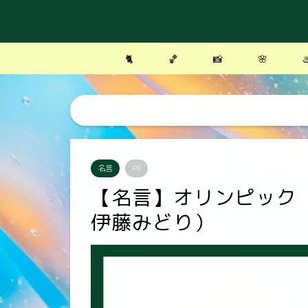
🐈
🏀
📸
🌸
♨
名言
PR
【名言】オリンピック
伊藤みどり）