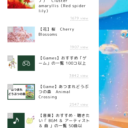
ナ） Cluster
amaryllis（Red spider
lily）
1679
view
【花】桜 Cherry
18
Blossoms
1907
view
【Games】おすすめ「ゲ
19
ーム」の一覧 100コ以上
3842
view
【Game】あつまれどうぶ
20
つの森 Animal
Crossing
2547
view
【音楽】おすすめ・聴きた
21
い「 BGM ＆ アーティスト
＆ 曲 」の一覧 50曲以