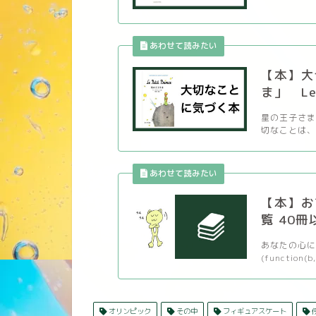
【本】大
ま」 Le P
星の王子さま
切なことは、 
【本】お
覧 40冊
あなたの心に
(function(b,
オリンピック
その中
フィギュアスケート