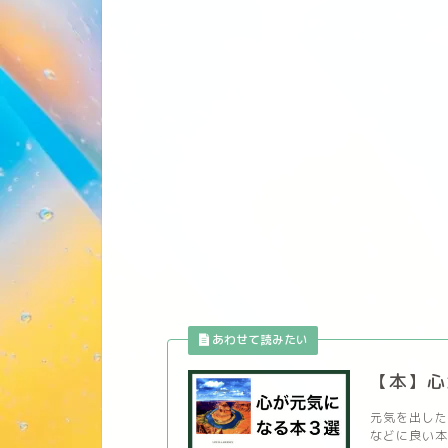
【本】心
元気を出した
などに良い本