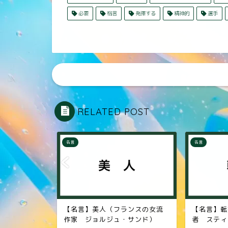
必要
格言
発揮する
精神的
選手
RELATED POST
名言
名言
ンスの女流
【名言】転換期（アップル創業
【名言】人間
サンド）
者 スティーブ・ジョブズ）
創業者 松