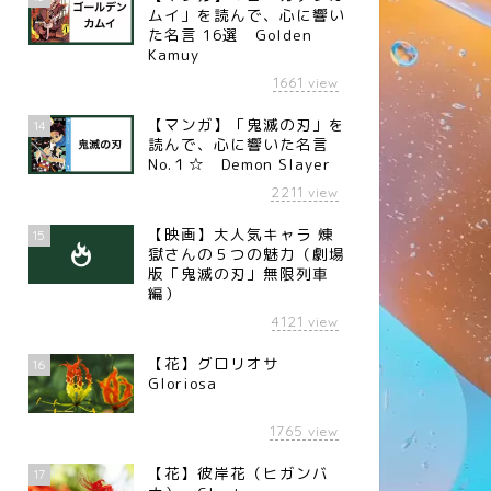
ムイ」を読んで、心に響い
た名言 16選 Golden
Kamuy
1661
view
【マンガ】「鬼滅の刃」を
14
読んで、心に響いた名言
No.１☆ Demon Slayer
2211
view
【映画】大人気キャラ 煉󠄁
15
獄さんの５つの魅力（劇場
版「鬼滅の刃」無限列車
編）
4121
view
【花】グロリオサ
16
Gloriosa
1765
view
【花】彼岸花（ヒガンバ
17