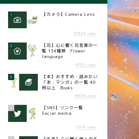
【カメラ】Camera Lens
1
10369
view
【花】心に響く花言葉の一
2
覧 134種類 Flower
language
9105
view
【本】おすすめ・読みたい
3
「本・マンガ」の一覧 40
冊以上 Books
8406
view
【SNS】リンク一覧
4
Social media
7919
view
【名言】心に響く偉人の名