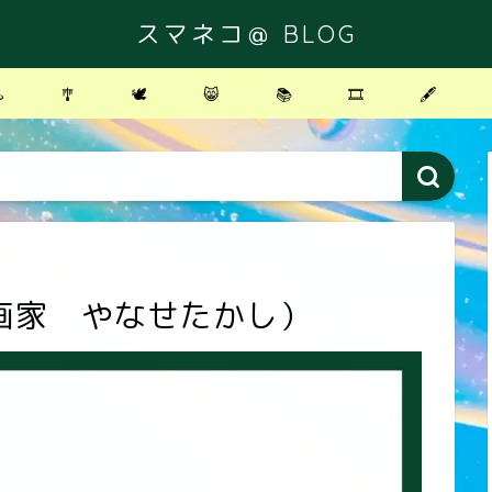
スマネコ＠ BLOG
️
🎐
🕊
😸
📚
🎞
🖋
画家 やなせたかし）