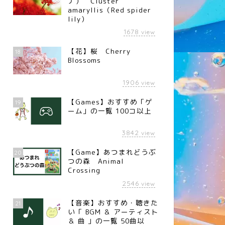
ナ） Cluster
amaryllis（Red spider
lily）
1678
view
【花】桜 Cherry
18
Blossoms
1906
view
【Games】おすすめ「ゲ
19
ーム」の一覧 100コ以上
3842
view
【Game】あつまれどうぶ
20
つの森 Animal
Crossing
2546
view
【音楽】おすすめ・聴きた
21
い「 BGM ＆ アーティスト
＆ 曲 」の一覧 50曲以