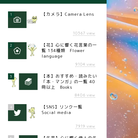
【カメラ】Camera Lens
1
10367
view
【花】心に響く花言葉の一
2
覧 134種類 Flower
language
9104
view
【本】おすすめ・読みたい
3
「本・マンガ」の一覧 40
冊以上 Books
8406
view
【SNS】リンク一覧
4
Social media
7919
view
【名言】心に響く偉人の名