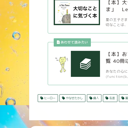
【本】大
ま」 Le P
星の王子さま
切なことは、 
【本】お
覧 40冊
あなたの心に
(function(b,
ヒーロー
やなせたかし
偉人
名言
喜