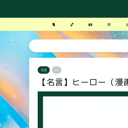
🐈
🏀
📸
🌸
♨
名言
PR
【名言】ヒーロー（漫