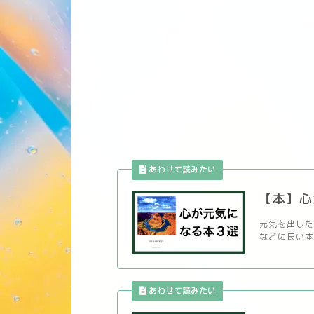
【本】心
元気を出した
などに良い本