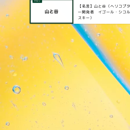
【名言】山と谷（ヘリコプ
ー開発者 イゴール・シコ
スキー）