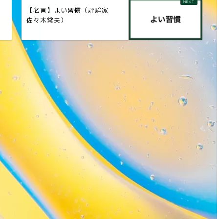
タ
【名言】よい習慣（評論家
ル
佐々木常夫）