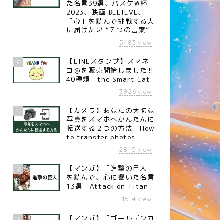
た名言39選、バスケW杯
2023、映画 BELIEVE、
「心」を読んで挑戦する人
に届けたい “７つの言葉”
5483
view
【LINEスタンプ】スマネ
10
コ＠を販売開始しました‼︎
言
名言
40種類 the Smart Cat
3926
view
【カメラ】あなたの大切な
11
写真をスマホへかんたんに
転送する２つの方法 How
to transfer photos
名言】観点の変更（心理学
【名言】最高位（ローマの劇作
 エドワード・デボノ）
家 プブリリウス・シルス）
2845
view
【マンガ】「進撃の巨人」
12
を読んで、心に響いた名言
13選 Attack on Titan
1514
view
【マンガ】「ゴールデンカ
13