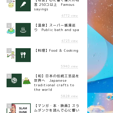
5
言 250コ以上 Famous
sayings
6772
view
【温泉】スーパー銭湯巡
6
り Public bath and spa
6723
view
【料理】Food ＆ Cooking
7
5940
view
【和】日本の伝統工芸品を
8
世界へ Japanese
traditional crafts to
the world
5828
view
【マンガ・本・映画】スラ
9
ムダンクを読んで心に響い