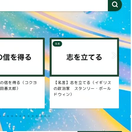
名言
名
の信を得る（コクヨ
【名言】志を立てる（イギリス
【
田善太郎）
の政治家 スタンリー・ボール
者
ドウィン）