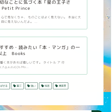
切なことに気づく本「星の王子さ
etit Prince
 心で見なくちゃ、 ものごとはよく見えない。 本当に大
目に見えないんだよ。 ...
すすめ・読みたい「本・マンガ」の一
以上 Books
響く本があれば嬉しいです。 タイトル ア 行
c,f,g,a,d,e){b.Mo...
ばせる
喜ぶ
強い
格言
漫画家