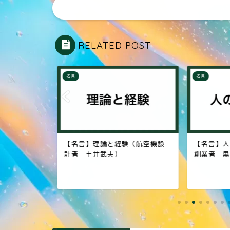
RELATED POST
名言
名言
スの映画俳
【名言】理論と経験（航空機設
【名言】人
チャール
計者 土井武夫）
創業者 黒