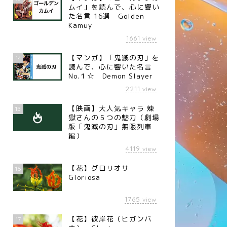
ムイ」を読んで、心に響い
た名言 16選 Golden
Kamuy
1661
view
【マンガ】「鬼滅の刃」を
14
読んで、心に響いた名言
No.１☆ Demon Slayer
2211
view
【映画】大人気キャラ 煉󠄁
15
獄さんの５つの魅力（劇場
版「鬼滅の刃」無限列車
編）
4119
view
【花】グロリオサ
16
Gloriosa
1765
view
【花】彼岸花（ヒガンバ
17