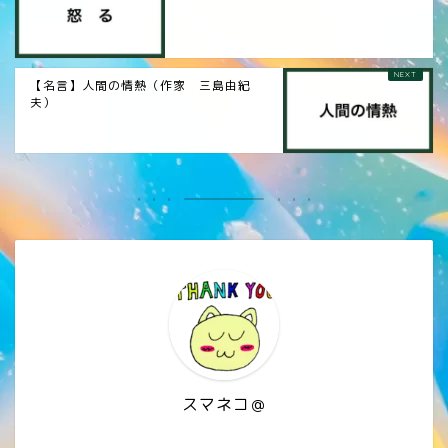
【名言】人間の情熱（作家 三島由紀
夫）
スマネコ＠