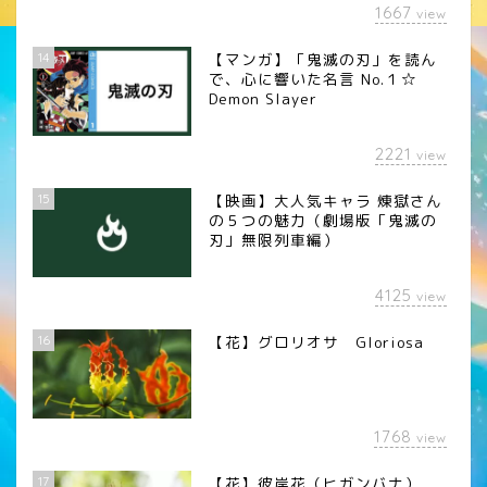
1667
view
14
【マンガ】「鬼滅の刃」を読ん
で、心に響いた名言 No.１☆
Demon Slayer
2221
view
15
【映画】大人気キャラ 煉󠄁獄さん
の５つの魅力（劇場版「鬼滅の
刃」無限列車編）
4125
view
16
【花】グロリオサ Gloriosa
1768
view
17
【花】彼岸花（ヒガンバナ）