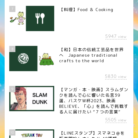
7
【料理】Food ＆ Cooking
5947
view
8
【和】日本の伝統工芸品を世界
へ Japanese traditional
crafts to the world
5830
view
9
【マンガ・本・映画】スラムダン
クを読んで心に響いた名言39
選、バスケW杯2023、映画
BELIEVE、「心」を読んで挑戦す
る人に届けたい “７つの言葉”
5505
view
10
【LINEスタンプ】スマネコ＠を