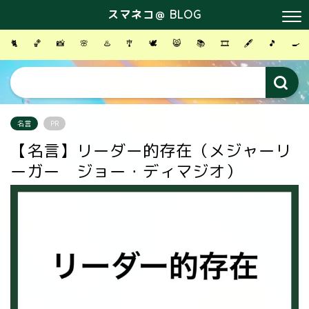
スマネコ＠ BLOG
🐈
🏀
📸
🌸
♨️
🎐
🕊
😸
📚
🎞
🖋
🎵
🍳
名言
PR
【名言】リーダー的存在（メジャーリ
ーガー ジョー・ディマジオ）