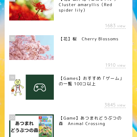
Cluster amaryllis（Red
spider lily）
1683
view
18
【花】桜 Cherry Blossoms
1910
view
19
【Games】おすすめ「ゲーム」
の一覧 100コ以上
3845
view
20
【Game】あつまれどうぶつの
森 Animal Crossing