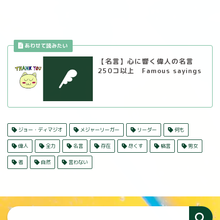
【名言】心に響く偉人の名言
250コ以上 Famous sayings
ジョー・ディマジオ
メジャーリーガー
リーダー
何も
偉人
全力
名言
存在
尽くす
格言
男女
者
自然
言わない