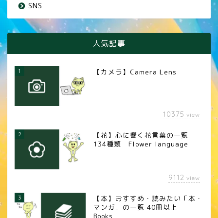
SNS
人気記事
1
【カメラ】Camera Lens
10375
view
2
【花】心に響く花言葉の一覧
134種類 Flower language
9112
view
3
【本】おすすめ・読みたい「本・
マンガ」の一覧 40冊以上
Books