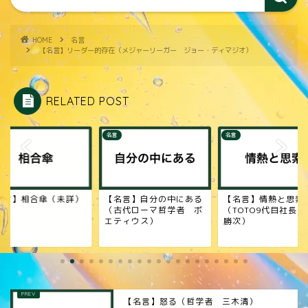
HOME
名言
【名言】リーダー的存在（メジャーリーガー ジョー・ディマジオ）
RELATED POST
名言
名言
名言】自分の中にある
【名言】情熱と思索
【名言】知恵の半分
古代ローマ哲学者 ボ
（TOTO9代目社長 山田
ギリスの哲学者 フラ
ティウス）
勝次）
スコ・ベーコン）
【名言】怒る（哲学者 三木清）