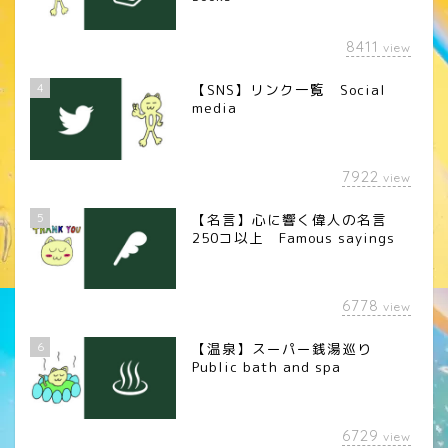
8411
view
4
【SNS】リンク一覧 Social
media
7922
view
5
【名言】心に響く偉人の名言
250コ以上 Famous sayings
6778
view
6
【温泉】スーパー銭湯巡り
Public bath and spa
6729
view