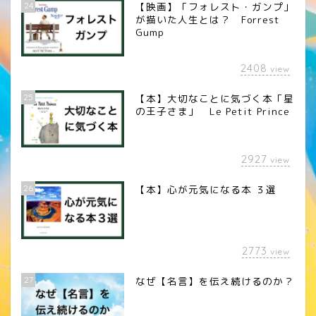
24
【映画】「フォレスト・ガンプ」
が描いた人生とは？ Forrest
Gump
2408
view
25
【本】大切なことに気づく本「星
の王子さま」 Le Petit Prince
2927
view
26
【本】心が元気になる本 ３選
2773
view
27
なぜ【名言】を伝え続けるのか？