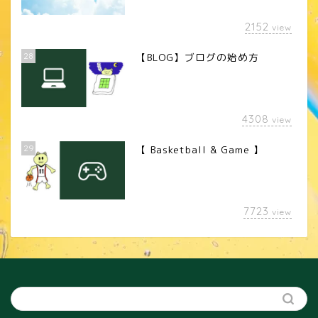
2152
view
28
【BLOG】ブログの始め方
4308
view
29
【 Basketball & Game 】
LINEスタンプ
7723
view
カメラレンズ
YouTube
SNS