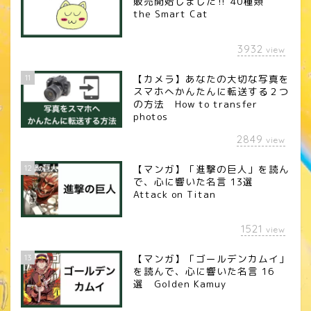
販売開始しました‼︎ 40種類
the Smart Cat
3932
view
11
【カメラ】あなたの大切な写真を
スマホへかんたんに転送する２つ
の方法 How to transfer
photos
2849
view
12
【マンガ】「進撃の巨人」を読ん
で、心に響いた名言 13選
Attack on Titan
1521
view
13
【マンガ】「ゴールデンカムイ」
を読んで、心に響いた名言 16
選 Golden Kamuy