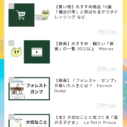
22
【買い物】おすすめ商品 10選
「魔法の雫」と呼ばれるサラダド
レッシング など
3667
view
23
【映画】おすすめ・観たい「映
画」の一覧 50コ以上 Movies
2565
view
24
【映画】「フォレスト・ガンプ」
が描いた人生とは？ Forrest
Gump
2399
view
25
【本】大切なことに気づく本「星
の王子さま」 Le Petit Prince