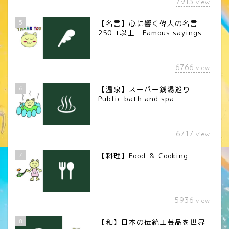
7913
view
5
【名言】心に響く偉人の名言
250コ以上 Famous sayings
6766
view
6
【温泉】スーパー銭湯巡り
Public bath and spa
6717
view
7
【料理】Food ＆ Cooking
5936
view
8
【和】日本の伝統工芸品を世界