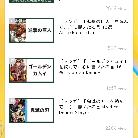
2842
view
12
【マンガ】「進撃の巨人」を読ん
で、心に響いた名言 13選
Attack on Titan
1509
view
13
【マンガ】「ゴールデンカムイ」
を読んで、心に響いた名言 16
選 Golden Kamuy
1657
view
14
【マンガ】「鬼滅の刃」を読ん
で、心に響いた名言 No.１☆
Demon Slayer
2206
view