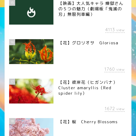
15
【映画】大人気キャラ 煉󠄁獄さん
の５つの魅力（劇場版「鬼滅の
刃」無限列車編）
4113
view
16
【花】グロリオサ Gloriosa
1760
view
17
【花】彼岸花（ヒガンバナ）
Cluster amaryllis（Red
spider lily）
1672
view
18
【花】桜 Cherry Blossoms