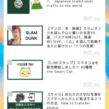
へ Japanese traditional
crafts to the world
5823
view
9
【マンガ・本・映画】スラムダン
クを読んで心に響いた名言39
選、バスケW杯2023、映画
BELIEVE、「心」を読んで挑戦す
る人に届けたい “７つの言葉”
5477
view
10
【LINEスタンプ】スマネコ＠を
販売開始しました‼︎ 40種類
the Smart Cat
3923
view
11
【カメラ】あなたの大切な写真を
スマホへかんたんに転送する２つ
の方法 How to transfer
photos