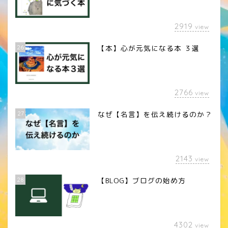
2919
view
26
【本】心が元気になる本 ３選
2766
view
27
なぜ【名言】を伝え続けるのか？
2143
view
28
【BLOG】ブログの始め方
4302
view