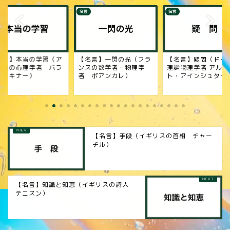
名言
名言
名言】一閃の光（フラ
【名言】疑問（ドイツの
【名言】あきらめな
スの数学者・物理学
理論物理学者 アルベル
（登山家 植村直己
 ポアンカレ）
ト・アインシュタイン）
【名言】手段（イギリスの首相 チャー
チル）
【名言】知識と知恵（イギリスの詩人
テニスン）