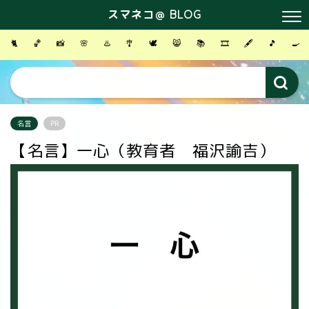
スマネコ＠ BLOG
🐈
🏀
📸
🌸
♨️
🎐
🕊
😸
📚
🎞
🖋
🎵
🍳
名言
PR
【名言】一心（教育者 福沢諭吉）