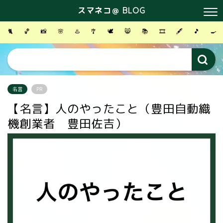
スマネコ＠ BLOG
🐈
🏀
📸
🌸
♨️
🎐
🕊
😸
📚
🎞
🖋
🎵
🍳
名言
PR
【名言】人のやったこと（豊田自動織
機創業者 豊田佐吉）