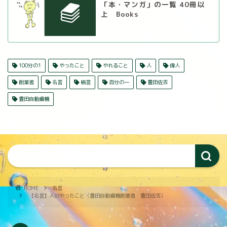
「本・マンガ」の一覧 40冊以
上 Books
100分の1
やったこと
やれること
人
偉人
創業者
名言
格言
百分の一
豊田佐吉
豊田自動織機
HOME
名言
【名言】人のやったこと（豊田自動織機創業者 豊田佐吉）