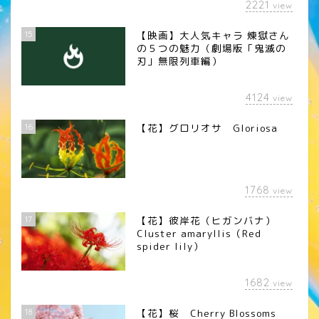
2221
view
15
【映画】大人気キャラ 煉󠄁獄さん
の５つの魅力（劇場版「鬼滅の
刃」無限列車編）
4124
view
16
【花】グロリオサ Gloriosa
1768
view
17
【花】彼岸花（ヒガンバナ）
Cluster amaryllis（Red
spider lily）
1682
view
18
【花】桜 Cherry Blossoms