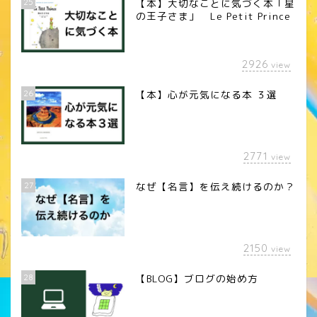
25
【本】大切なことに気づく本「星
の王子さま」 Le Petit Prince
2926
view
26
【本】心が元気になる本 ３選
2771
view
27
なぜ【名言】を伝え続けるのか？
2150
view
28
【BLOG】ブログの始め方