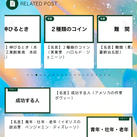
RELATED POST
名言
名言
名言】伸びるとき（本
【名言】２種類のコイン
【名言】難関（柔
技研工業創業者 本田
（実業家 ハロルド・ジ
嘉納治五郎）
一郎）
ェニーン）
【名言】成功する人（アメリカの作家
ボヴィー）
【名言】青年・壮年・老年（イギリスの
政治家 ベンジャミン・ディズレーリ）