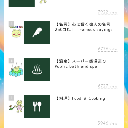
7922
view
5
【名言】心に響く偉人の名言
250コ以上 Famous sayings
6776
view
6
【温泉】スーパー銭湯巡り
Public bath and spa
6727
view
7
【料理】Food ＆ Cooking
5946
view