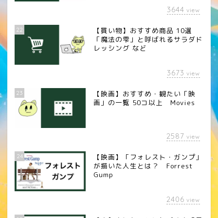
3644
view
22
【買い物】おすすめ商品 10選
「魔法の雫」と呼ばれるサラダド
レッシング など
3673
view
23
【映画】おすすめ・観たい「映
画」の一覧 50コ以上 Movies
2587
view
24
【映画】「フォレスト・ガンプ」
が描いた人生とは？ Forrest
Gump
2406
view