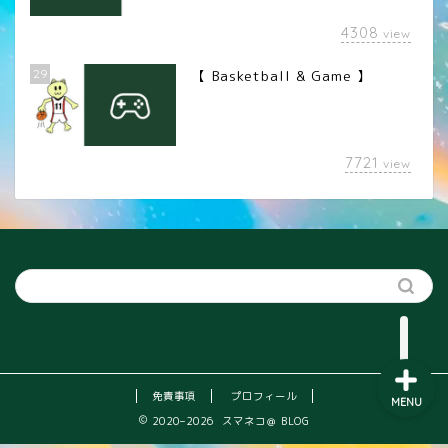
4308
view
29
【 Basketball & Game 】
LINEスタンプ
7721
view
カメラレンズ
YouTube
SNS
免責事項
プロフィール
MENU
2020–2026 スマネコ＠ BLOG