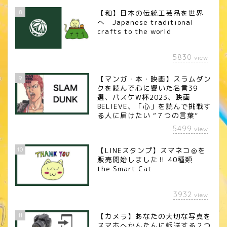
8
【和】日本の伝統工芸品を世界
へ Japanese traditional
crafts to the world
5830
view
9
【マンガ・本・映画】スラムダン
クを読んで心に響いた名言39
選、バスケW杯2023、映画
BELIEVE、「心」を読んで挑戦す
る人に届けたい “７つの言葉”
5499
view
10
【LINEスタンプ】スマネコ＠を
販売開始しました‼︎ 40種類
the Smart Cat
3932
view
11
【カメラ】あなたの大切な写真を
スマホへかんたんに転送する２つ