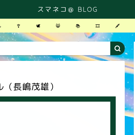
スマネコ＠ BLOG
️
🎐
🕊
😸
📚
🎞
🖋
ル（長嶋茂雄）