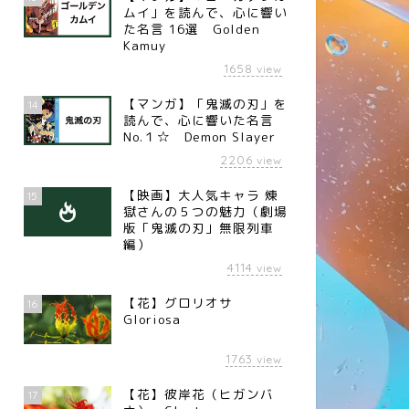
ムイ」を読んで、心に響い
た名言 16選 Golden
Kamuy
1658
view
【マンガ】「鬼滅の刃」を
14
読んで、心に響いた名言
No.１☆ Demon Slayer
2206
view
【映画】大人気キャラ 煉󠄁
15
獄さんの５つの魅力（劇場
版「鬼滅の刃」無限列車
編）
4114
view
【花】グロリオサ
16
Gloriosa
1763
view
【花】彼岸花（ヒガンバ
17