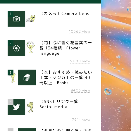
【カメラ】Camera Lens
1
10362
view
【花】心に響く花言葉の一
2
覧 134種類 Flower
language
9098
view
【本】おすすめ・読みたい
3
「本・マンガ」の一覧 40
冊以上 Books
8403
view
【SNS】リンク一覧
4
Social media
7914
view
【名言】心に響く偉人の名