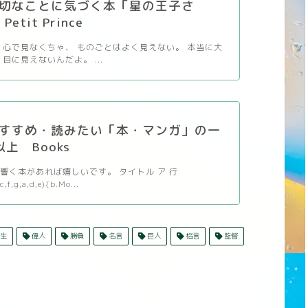
切なことに気づく本「星の王子さ
etit Prince
 心で見なくちゃ、 ものごとはよく見えない。 本当に大
目に見えないんだよ。 ...
すすめ・読みたい「本・マンガ」の一
以上 Books
響く本があれば嬉しいです。 タイトル ア 行
c,f,g,a,d,e){b.Mo...
生
偉人
勝負
名言
巨人
格言
監督