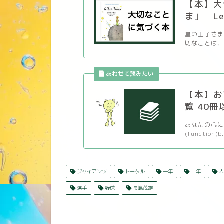
【本】大
ま」 Le P
星の王子さま
切なことは、 
【本】お
覧 40冊
あなたの心に
(function(b,
ジャイアンツ
トータル
一年
二年
人
選手
野球
長嶋茂雄