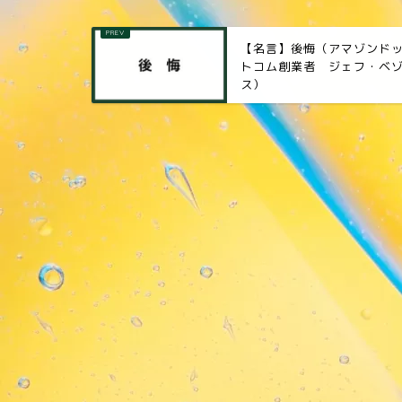
【名言】後悔（アマゾンド
トコム創業者 ジェフ・ベ
ス）