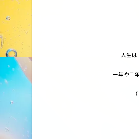
人生は
一年や二年
（