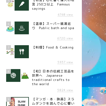
5
言 250コ以上 Famous
sayings
6768
view
【温泉】スーパー銭湯巡
6
り Public bath and spa
6720
view
【料理】Food ＆ Cooking
7
5937
view
【和】日本の伝統工芸品を
8
世界へ Japanese
traditional crafts to
the world
5824
view
【マンガ・本・映画】スラ
9
ムダンクを読んで心に響い