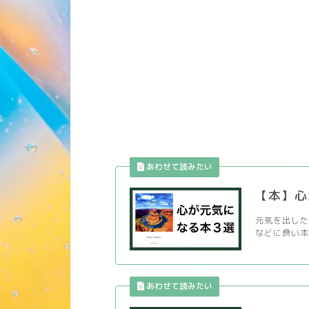
【本】心
元気を出した
などに良い本