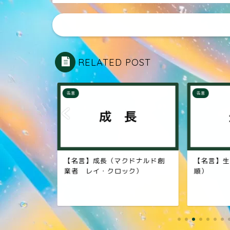
RELATED POST
名言
名言
ドナルド創
【名言】生きる（作家 高見
【名言】水
ク）
順）
子）