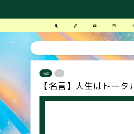
🐈
🏀
📸
🌸
♨
名言
PR
【名言】人生はトータ