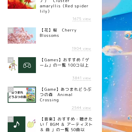
ナ） Cluster
amaryllis（Red spider
lily）
1675
view
【花】桜 Cherry
18
Blossoms
1904
view
【Games】おすすめ「ゲ
19
ーム」の一覧 100コ以上
3841
view
【Game】あつまれどうぶ
20
つの森 Animal
Crossing
2544
view
【音楽】おすすめ・聴きた
21
い「 BGM ＆ アーティスト
＆ 曲 」の一覧 50曲以