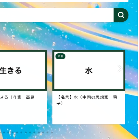
名言
名
（中国の思想家 荀
【名言】知識（東芝創業者 田
【
中久重）
タ
ド