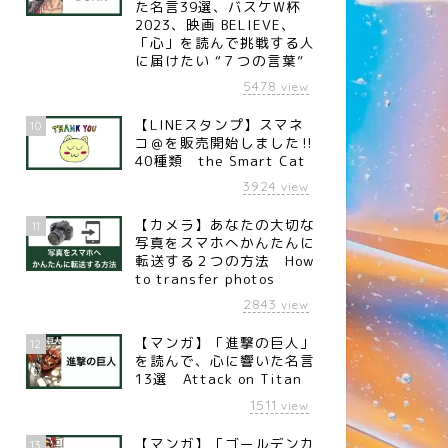
た名言39選、バスケW杯
2023、映画 BELIEVE、
「心」を読んで挑戦する人
に届けたい “７つの言葉”
5478
view
【LINEスタンプ】スマネ
10
コ＠を販売開始しました‼︎
40種類 the Smart Cat
言
名言
3924
view
【カメラ】あなたの大切な
11
写真をスマホへかんたんに
転送する２つの方法 How
to transfer photos
2843
view
名言】覚悟（フォード・モー
【名言】話の終わり（イギリス
ー創設者 ヘンリー・フォー
の哲学者 ベーコン）
【マンガ】「進撃の巨人」
12
）
を読んで、心に響いた名言
13選 Attack on Titan
1511
view
【マンガ】「ゴールデンカ
13