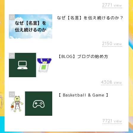
2771
view
27
なぜ【名言】を伝え続けるのか？
2150
view
28
【BLOG】ブログの始め方
4308
view
29
【 Basketball & Game 】
LINEスタンプ
7721
view
カメラレンズ