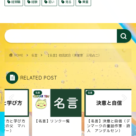
経営職
経験
若い
見る
貴重
HOME
名言
【名言】他流試合（実業家 三宅占二）
RELATED POST
名言
名言
名言】リンク一覧
【名言】決意と自信（デ
【名言】生きる（小
ンマークの童話作家・詩
家 福永武彦）
人 アンデルセン）