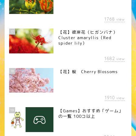
1768
view
17
【花】彼岸花（ヒガンバナ）
Cluster amaryllis（Red
spider lily）
1682
view
18
【花】桜 Cherry Blossoms
1910
view
19
【Games】おすすめ「ゲーム」
の一覧 100コ以上