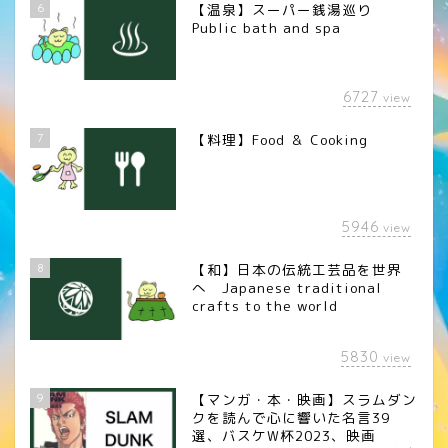
6
【温泉】スーパー銭湯巡り
Public bath and spa
6727
view
7
【料理】Food ＆ Cooking
5946
view
8
【和】日本の伝統工芸品を世界
へ Japanese traditional
crafts to the world
5830
view
9
【マンガ・本・映画】スラムダン
クを読んで心に響いた名言39
選、バスケW杯2023、映画