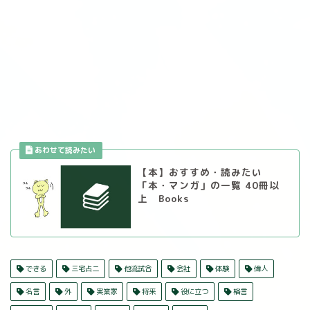
【本】おすすめ・読みたい
「本・マンガ」の一覧 40冊以
上 Books
できる
三宅占二
他流試合
会社
体験
偉人
名言
外
実業家
将来
役に立つ
格言