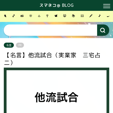
スマネコ＠ BLOG
🐈
🏀
📸
🌸
♨️
🎐
🕊
😸
📚
🎞
🖋
🎵
🍳
名言
PR
【名言】他流試合（実業家 三宅占
二）