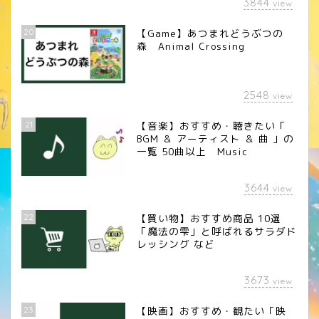
3844
view
20
【Game】あつまれどうぶつの
森 Animal Crossing
2548
view
21
【音楽】おすすめ・聴きたい「
BGM ＆ アーティスト ＆ 曲 」の
一覧 50曲以上 Music
3644
view
22
【買い物】おすすめ商品 10選
「魔法の雫」と呼ばれるサラダド
レッシング など
3673
view
23
【映画】おすすめ・観たい「映