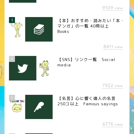
9109
view
3
【本】おすすめ・読みたい「本・
マンガ」の一覧 40冊以上
Books
8411
view
4
【SNS】リンク一覧 Social
media
7922
view
5
【名言】心に響く偉人の名言
250コ以上 Famous sayings
6776
view