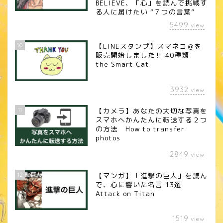
BELIEVE、「心」を読んで挑戦す
る人に届けたい “７つの言葉”
5499
view
10
【LINEスタンプ】スマネコ＠を
販売開始しました‼︎ 40種類
the Smart Cat
3932
view
11
【カメラ】あなたの大切な写真を
スマホへかんたんに転送する２つ
の方法 How to transfer
photos
2849
view
12
【マンガ】「進撃の巨人」を読ん
で、心に響いた名言 13選
Attack on Titan
1519
view