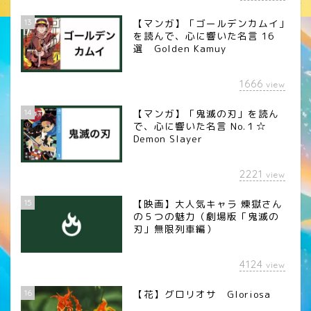
13
【マンガ】「ゴールデンカムイ」
を読んで、心に響いた名言 16
選 Golden Kamuy
1666
view
14
【マンガ】「鬼滅の刃」を読ん
で、心に響いた名言 No.１☆
Demon Slayer
2221
view
15
【映画】大人気キャラ 煉󠄁獄さん
の５つの魅力（劇場版「鬼滅の
刃」無限列車編）
4124
view
16
【花】グロリオサ Gloriosa