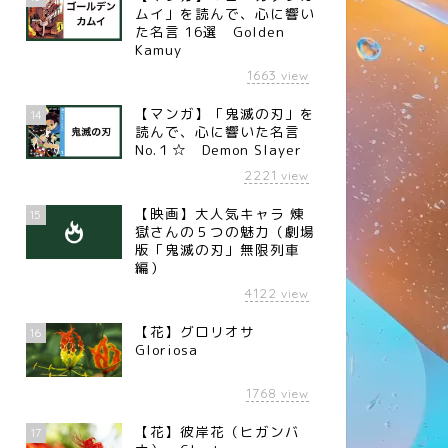
ムイ」を読んで、心に響い
た名言 16選 Golden
Kamuy
1663
view
【マンガ】「鬼滅の刃」を
14
読んで、心に響いた名言
No.１☆ Demon Slayer
2221
view
【映画】大人気キャラ 煉󠄁
15
獄さんの５つの魅力（劇場
版「鬼滅の刃」無限列車
編）
4122
view
【花】グロリオサ
16
Gloriosa
1768
view
【花】彼岸花（ヒガンバ
17