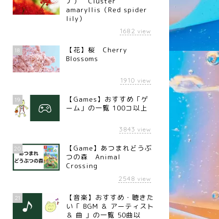
ナ） Cluster
amaryllis（Red spider
lily）
1682
view
【花】桜 Cherry
18
Blossoms
1910
view
【Games】おすすめ「ゲ
19
ーム」の一覧 100コ以上
3843
view
【Game】あつまれどうぶ
20
つの森 Animal
Crossing
2548
view
【音楽】おすすめ・聴きた
21
い「 BGM ＆ アーティスト
＆ 曲 」の一覧 50曲以