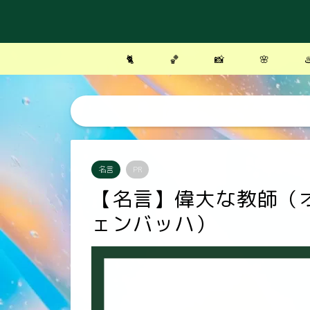
🐈
🏀
📸
🌸
♨
名言
PR
【名言】偉大な教師（
ェンバッハ）