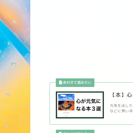
【本】心
元気を出した
などに良い本