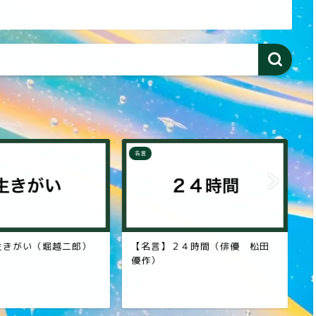
名言
名
きがい（堀越二郎）
【名言】２４時間（俳優 松田
【
優作）
の