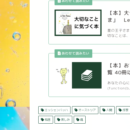
【本】大
ま」 Le P
星の王子さま
切なことは、 
【本】お
覧 40冊
あなたの心に
(function(b,
エッシェンバッハ
オーストリア
人間
作家
格言
苦しみ
魂