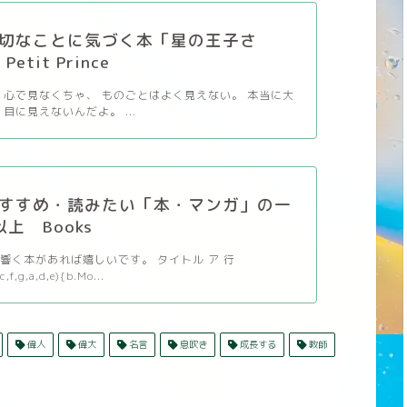
切なことに気づく本「星の王子さ
etit Prince
 心で見なくちゃ、 ものごとはよく見えない。 本当に大
目に見えないんだよ。 ...
すすめ・読みたい「本・マンガ」の一
以上 Books
響く本があれば嬉しいです。 タイトル ア 行
c,f,g,a,d,e){b.Mo...
偉人
偉大
名言
息吹き
成長する
教師