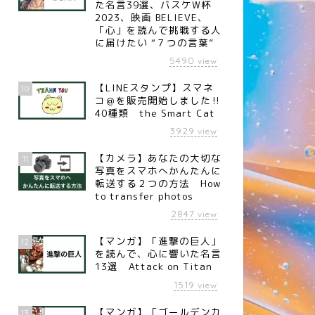
た名言39選、バスケW杯
2023、映画 BELIEVE、
「心」を読んで挑戦する人
に届けたい “７つの言葉”
5490
view
【LINEスタンプ】スマネ
10
コ＠を販売開始しました‼︎
40種類 the Smart Cat
3929
view
言
名言
【カメラ】あなたの大切な
11
写真をスマホへかんたんに
転送する２つの方法 How
to transfer photos
2847
view
【マンガ】「進撃の巨人」
12
名言】ののしるまい（ドイツ
【名言】ホトトギス（Panasonic
を読んで、心に響いた名言
作家 ヘルマン・ヘッセ）
創業者 松下幸之助）
13選 Attack on Titan
1519
view
【マンガ】「ゴールデンカ
13