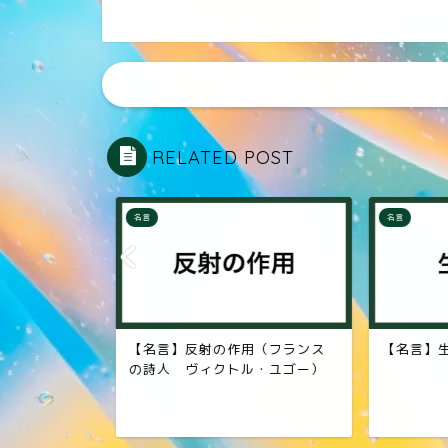
RELATED POST
名言
名言
（車椅子陸
【名言】反射の作用（フランス
【名言】生
金メダリスト
の詩人 ヴィクトル・ユゴー）