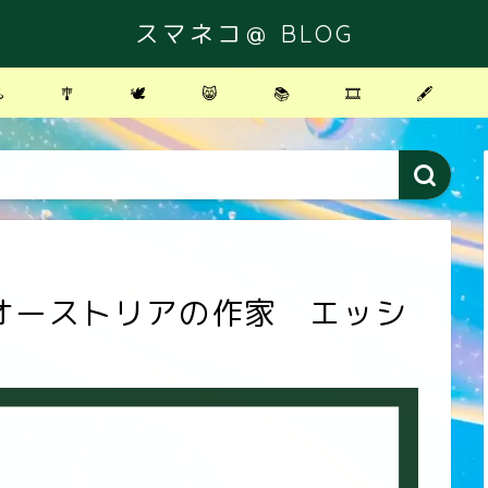
スマネコ＠ BLOG
️
🎐
🕊
😸
📚
🎞
🖋
オーストリアの作家 エッシ