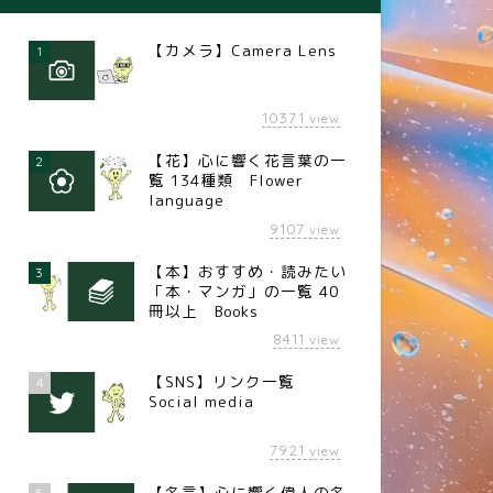
【カメラ】Camera Lens
1
10371
view
【花】心に響く花言葉の一
2
覧 134種類 Flower
language
9107
view
【本】おすすめ・読みたい
3
「本・マンガ」の一覧 40
冊以上 Books
8411
view
【SNS】リンク一覧
4
Social media
7921
view
【名言】心に響く偉人の名