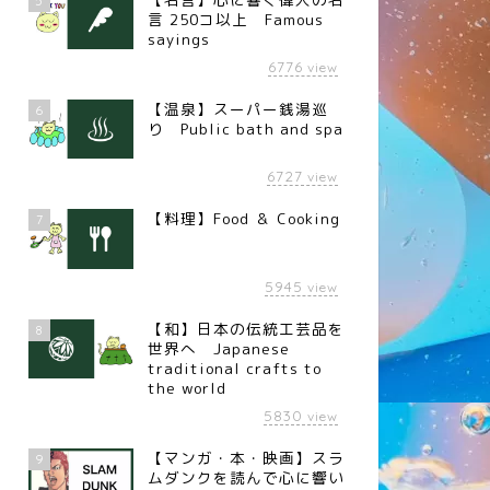
5
言 250コ以上 Famous
sayings
6776
view
【温泉】スーパー銭湯巡
6
り Public bath and spa
6727
view
【料理】Food ＆ Cooking
7
5945
view
【和】日本の伝統工芸品を
8
世界へ Japanese
traditional crafts to
the world
5830
view
【マンガ・本・映画】スラ
9
ムダンクを読んで心に響い