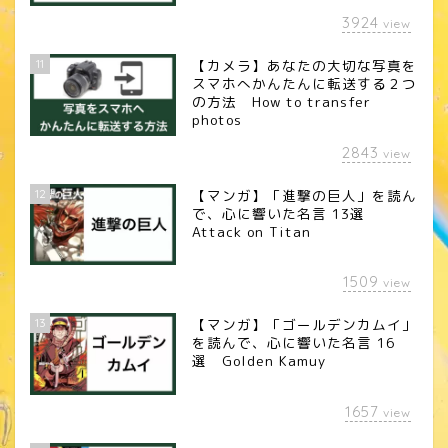
3924
view
11
【カメラ】あなたの大切な写真を
スマホへかんたんに転送する２つ
の方法 How to transfer
photos
2843
view
12
【マンガ】「進撃の巨人」を読ん
で、心に響いた名言 13選
Attack on Titan
1509
view
13
【マンガ】「ゴールデンカムイ」
を読んで、心に響いた名言 16
選 Golden Kamuy
1657
view