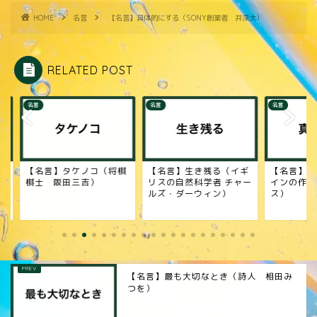
HOME
名言
【名言】具体的にする（SONY創業者 井深大）
RELATED POST
名言
名言
名言】タケノコ（将棋
【名言】生き残る（イギ
【名言】真の勇気（
士 阪田三吉）
リスの自然科学者 チャー
インの作家 セルバ
ルズ・ダーウィン）
ス）
【名言】最も大切なとき（詩人 相田み
つを）