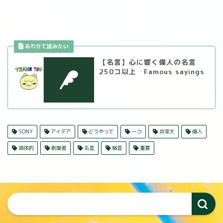
【名言】心に響く偉人の名言
250コ以上 Famous sayings
SONY
アイデア
どうやって
一つ
井深大
偉人
具体的
創業者
名言
格言
重要