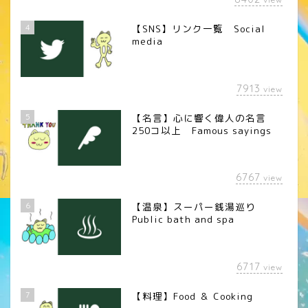
4
【SNS】リンク一覧 Social
media
7913
view
5
【名言】心に響く偉人の名言
250コ以上 Famous sayings
6767
view
6
【温泉】スーパー銭湯巡り
Public bath and spa
6717
view
7
【料理】Food ＆ Cooking