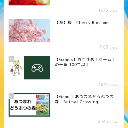
1675
view
18
【花】桜 Cherry Blossoms
1903
view
19
【Games】おすすめ「ゲーム」
の一覧 100コ以上
3841
view
20
【Game】あつまれどうぶつの
森 Animal Crossing
2543
view