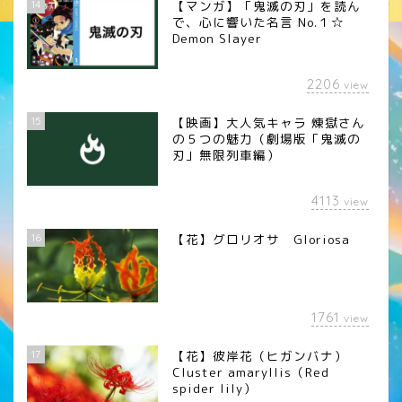
14
【マンガ】「鬼滅の刃」を読ん
で、心に響いた名言 No.１☆
Demon Slayer
2206
view
15
【映画】大人気キャラ 煉󠄁獄さん
の５つの魅力（劇場版「鬼滅の
刃」無限列車編）
4113
view
16
【花】グロリオサ Gloriosa
1761
view
17
【花】彼岸花（ヒガンバナ）
Cluster amaryllis（Red
spider lily）