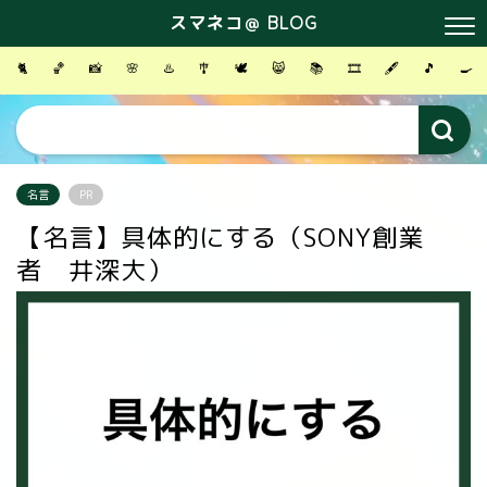
スマネコ＠ BLOG
🐈
🏀
📸
🌸
♨️
🎐
🕊
😸
📚
🎞
🖋
🎵
🍳
名言
PR
【名言】具体的にする（SONY創業
者 井深大）