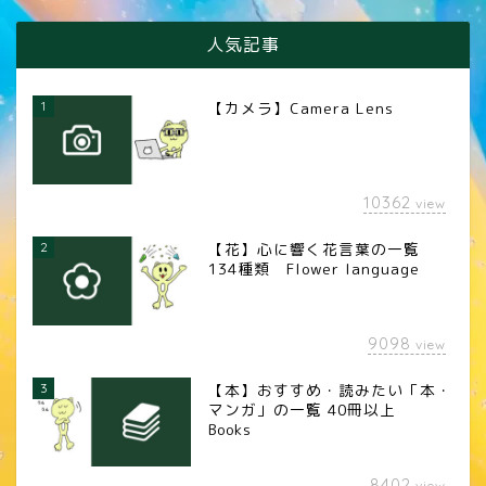
人気記事
1
【カメラ】Camera Lens
10362
view
2
【花】心に響く花言葉の一覧
134種類 Flower language
9098
view
3
【本】おすすめ・読みたい「本・
マンガ」の一覧 40冊以上
Books
8402
view