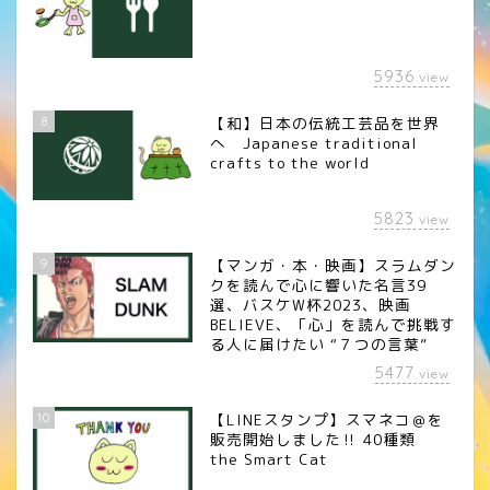
5936
view
8
【和】日本の伝統工芸品を世界
へ Japanese traditional
crafts to the world
5823
view
9
【マンガ・本・映画】スラムダン
クを読んで心に響いた名言39
選、バスケW杯2023、映画
BELIEVE、「心」を読んで挑戦す
る人に届けたい “７つの言葉”
5477
view
10
【LINEスタンプ】スマネコ＠を
販売開始しました‼︎ 40種類
the Smart Cat