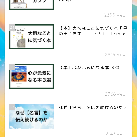
2399
view
25
【本】大切なことに気づく本「星
の王子さま」 Le Petit Prince
2919
view
26
【本】心が元気になる本 ３選
2766
view
27
なぜ【名言】を伝え続けるのか？
2143
view