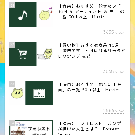
21
【音楽】おすすめ・聴きたい「
BGM ＆ アーティスト ＆ 曲 」の
一覧 50曲以上 Music
3635
view
22
【買い物】おすすめ商品 10選
「魔法の雫」と呼ばれるサラダド
レッシング など
3668
view
23
【映画】おすすめ・観たい「映
画」の一覧 50コ以上 Movies
2566
view
24
【映画】「フォレスト・ガンプ」
が描いた人生とは？ Forrest
Gump