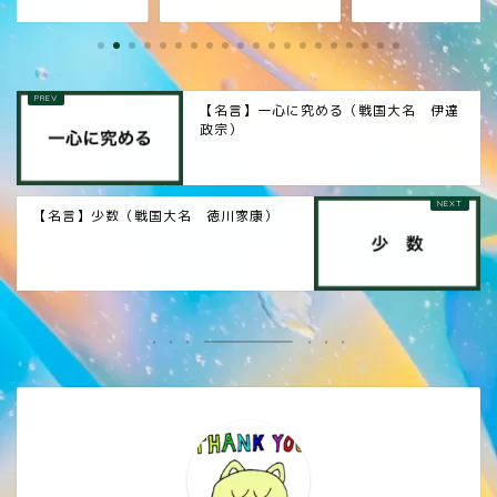
【名言】一心に究める（戦国大名 伊達
政宗）
【名言】少数（戦国大名 徳川家康）