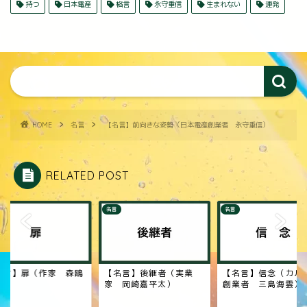
持つ
日本電産
格言
永守重信
生まれない
連発
HOME
名言
【名言】前向きな姿勢（日本電産創業者 永守重信）
RELATED POST
名言
名言
名言】後継者（実業
【名言】信念（カルピス
【名言】善良（フラ
 岡崎嘉平太）
創業者 三島海雲）
のモラリスト メレ