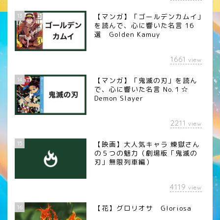
13
【マンガ】「ゴールデンカムイ」
を読んで、心に響いた名言 16
選 Golden Kamuy
1661
view
14
【マンガ】「鬼滅の刃」を読ん
で、心に響いた名言 No.１☆
Demon Slayer
2211
view
15
【映画】大人気キャラ 煉󠄁獄さん
の５つの魅力（劇場版「鬼滅の
刃」無限列車編）
4119
view
16
【花】グロリオサ Gloriosa