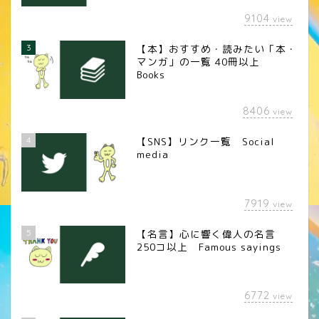
9104
view
3
【本】おすすめ・読みたい「本・
マンガ」の一覧 40冊以上
Books
8406
view
4
【SNS】リンク一覧 Social
media
7919
view
5
【名言】心に響く偉人の名言
250コ以上 Famous sayings
6772
view