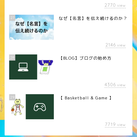
2770
view
27
なぜ【名言】を伝え続けるのか？
2146
view
28
【BLOG】ブログの始め方
4306
view
29
【 Basketball & Game 】
LINEスタンプ
7719
view
カメラレンズ