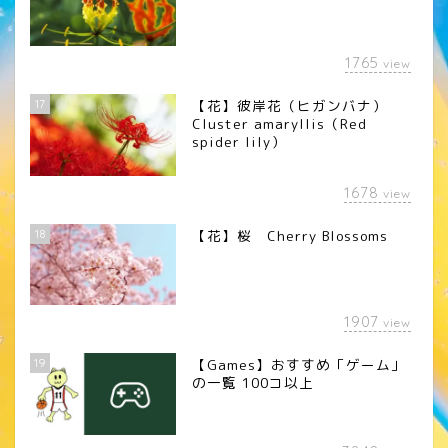
1765
view
17
【花】彼岸花（ヒガンバナ）
Cluster amaryllis（Red
spider lily）
1678
view
18
【花】桜 Cherry Blossoms
1907
view
19
【Games】おすすめ「ゲーム」
の一覧 100コ以上