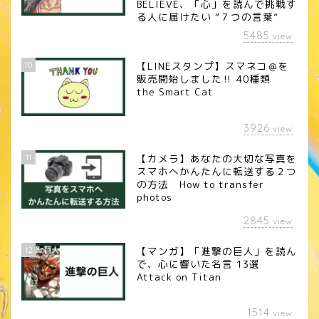
BELIEVE、「心」を読んで挑戦す
る人に届けたい “７つの言葉”
5485
view
10
【LINEスタンプ】スマネコ＠を
販売開始しました‼︎ 40種類
the Smart Cat
3926
view
11
【カメラ】あなたの大切な写真を
スマホへかんたんに転送する２つ
の方法 How to transfer
photos
2845
view
12
【マンガ】「進撃の巨人」を読ん
で、心に響いた名言 13選
Attack on Titan
1514
view