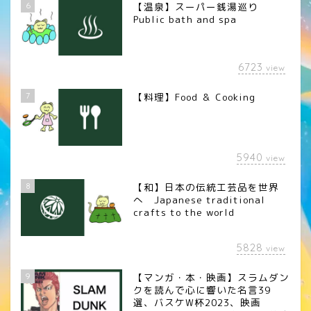
6
【温泉】スーパー銭湯巡り
Public bath and spa
6723
view
7
【料理】Food ＆ Cooking
5940
view
8
【和】日本の伝統工芸品を世界
へ Japanese traditional
crafts to the world
5828
view
9
【マンガ・本・映画】スラムダン
クを読んで心に響いた名言39
選、バスケW杯2023、映画