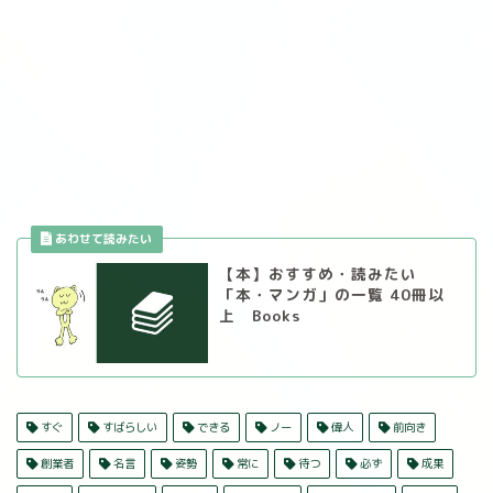
【本】おすすめ・読みたい
「本・マンガ」の一覧 40冊以
上 Books
すぐ
すばらしい
できる
ノー
偉人
前向き
創業者
名言
姿勢
常に
待つ
必ず
成果