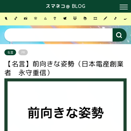
スマネコ＠ BLOG
🐈
🏀
📸
🌸
♨️
🎐
🕊
😸
📚
🎞
🖋
🎵
🍳
名言
PR
【名言】前向きな姿勢（日本電産創業
者 永守重信）