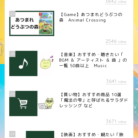
3842
view
20
【Game】あつまれどうぶつの
森 Animal Crossing
2546
view
21
【音楽】おすすめ・聴きたい「
BGM ＆ アーティスト ＆ 曲 」の
一覧 50曲以上 Music
3641
view
22
【買い物】おすすめ商品 10選
「魔法の雫」と呼ばれるサラダド
レッシング など
3671
view
23
【映画】おすすめ・観たい「映