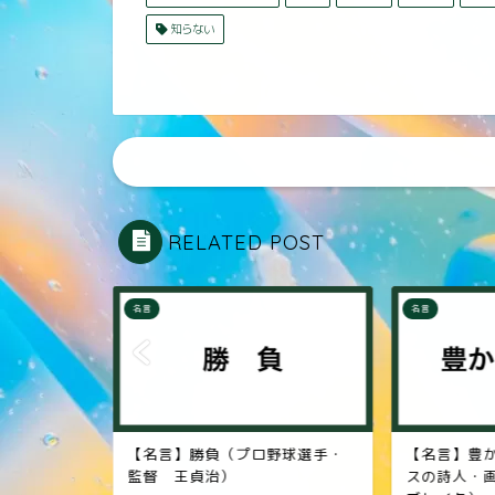
知らない
RELATED POST
名言
名言
野球選手・
【名言】豊かなる収穫（イギリ
【名言】
スの詩人・画家 ウィリアム・
太宰治）