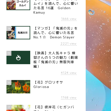
ムイ」を読んで、心に響い
た名言 16選 Golden
Kamuy
1666
view
【マンガ】「鬼滅の刃」を
14
読んで、心に響いた名言
No.１☆ Demon Slayer
2221
view
【映画】大人気キャラ 煉󠄁
15
獄さんの５つの魅力（劇場
版「鬼滅の刃」無限列車
編）
4124
view
【花】グロリオサ
16
Gloriosa
1768
view
【花】彼岸花（ヒガンバ
17