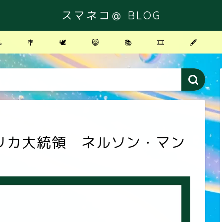
スマネコ＠ BLOG
️
🎐
🕊
😸
📚
🎞
🖋
リカ大統領 ネルソン・マン