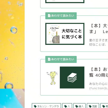
【本】大
ま」 Le P
星の王子さま
切なことは、 
【本】お
覧 40冊
あなたの心に
(function(b,
ネルソン・マンデラ
人
偉人
克服
勇