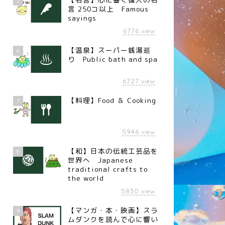
5
言 250コ以上 Famous
sayings
6776
view
【温泉】スーパー銭湯巡
6
り Public bath and spa
6727
view
【料理】Food ＆ Cooking
7
5946
view
【和】日本の伝統工芸品を
8
世界へ Japanese
traditional crafts to
the world
5830
view
【マンガ・本・映画】スラ
9
ムダンクを読んで心に響い