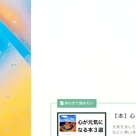
【本】心
元気を出した
などに良い本