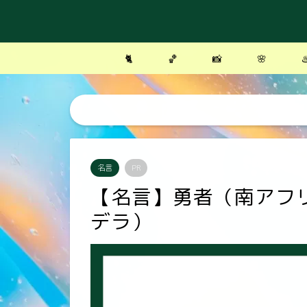
🐈
🏀
📸
🌸
♨
名言
PR
【名言】勇者（南アフ
デラ）