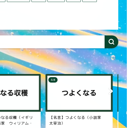
名言
名
つよくなる（小説家
【名言】好奇心（本田技研工業
【
創業者 本田宗一郎）
家