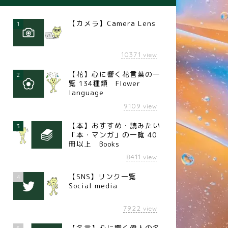
【カメラ】Camera Lens
1
10371
view
【花】心に響く花言葉の一
2
覧 134種類 Flower
language
9109
view
【本】おすすめ・読みたい
3
「本・マンガ」の一覧 40
冊以上 Books
8411
view
【SNS】リンク一覧
4
Social media
7922
view
【名言】心に響く偉人の名