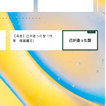
ン
【名言】己が造った型（作
）
家 徳富蘆花）