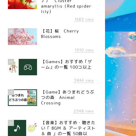
ナ） Cluster
amaryllis（Red spider
lily）
1682
view
【花】桜 Cherry
18
Blossoms
1910
view
【Games】おすすめ「ゲ
19
ーム」の一覧 100コ以上
3844
view
【Game】あつまれどうぶ
20
つの森 Animal
Crossing
2548
view
【音楽】おすすめ・聴きた
21
い「 BGM ＆ アーティスト
＆ 曲 」の一覧 50曲以