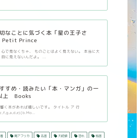
切なことに気づく本「星の王子さ
etit Prince
 心で見なくちゃ、 ものごとはよく見えない。 本当に大
目に見えないんだよ。 ...
すすめ・読みたい「本・マンガ」の一
以上 Books
響く本があれば嬉しいです。 タイトル ア 行
c,f,g,a,d,e){b.Mo...
者
南アフリカ
名言
大統領
恐れ
格言