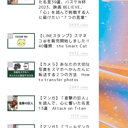
た名言39選、バスケW杯
2023、映画 BELIEVE、
「心」を読んで挑戦する人
に届けたい “７つの言葉”
5499
view
【LINEスタンプ】スマネ
10
コ＠を販売開始しました‼︎
40種類 the Smart Cat
3932
view
【カメラ】あなたの大切な
11
写真をスマホへかんたんに
転送する２つの方法 How
to transfer photos
言
名言
2849
view
【マンガ】「進撃の巨人」
12
を読んで、心に響いた名言
13選 Attack on Titan
1519
view
名言】ドア（イギリスの発明
【名言】すっきり（アイルラン
 グラハム・ベル）
ドの著述家 マーフィー）
【マンガ】「ゴールデンカ
13