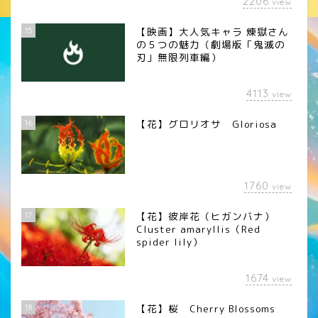
2206
view
15
【映画】大人気キャラ 煉󠄁獄さん
の５つの魅力（劇場版「鬼滅の
刃」無限列車編）
4113
view
16
【花】グロリオサ Gloriosa
1760
view
17
【花】彼岸花（ヒガンバナ）
Cluster amaryllis（Red
spider lily）
1674
view
18
【花】桜 Cherry Blossoms