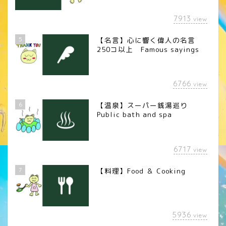
7913
view
5
【名言】心に響く偉人の名言
250コ以上 Famous sayings
6766
view
6
【温泉】スーパー銭湯巡り
Public bath and spa
6717
view
7
【料理】Food ＆ Cooking
5936
view