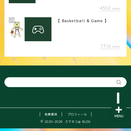
4302
view
29
【 Basketball & Game 】
LINEスタンプ
7716
view
カメラレンズ
YouTube
SNS
免責事項
プロフィール
MENU
2020–2026 スマネコ＠ BLOG