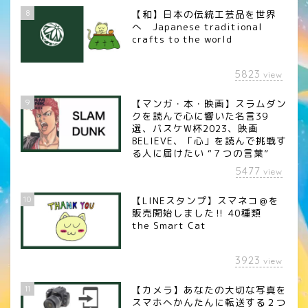
8
【和】日本の伝統工芸品を世界
へ Japanese traditional
crafts to the world
5823
view
9
【マンガ・本・映画】スラムダン
クを読んで心に響いた名言39
選、バスケW杯2023、映画
BELIEVE、「心」を読んで挑戦す
る人に届けたい “７つの言葉”
5477
view
10
【LINEスタンプ】スマネコ＠を
販売開始しました‼︎ 40種類
the Smart Cat
3923
view
11
【カメラ】あなたの大切な写真を
スマホへかんたんに転送する２つ