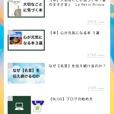
の王子さま」 Le Petit Prince
2919
view
26
【本】心が元気になる本 ３選
2766
view
27
なぜ【名言】を伝え続けるのか？
2143
view
28
【BLOG】ブログの始め方