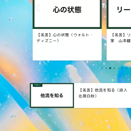
断力（フラ
【名言】心の状態（ウォルト・
【名言】リ
ロシュフコ
ディズニー）
家 山本健
【名言】他流を知る（詩
北原白秋）