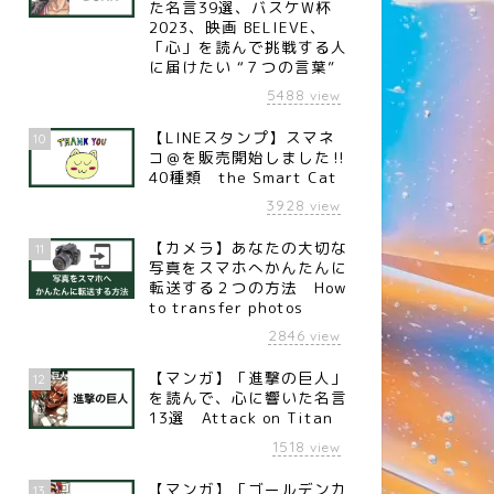
た名言39選、バスケW杯
2023、映画 BELIEVE、
「心」を読んで挑戦する人
に届けたい “７つの言葉”
5488
view
名言】歩く（砂漠の民の言
【名言】大切なこと（マザー・
【LINEスタンプ】スマネ
10
）
テレサ）
コ＠を販売開始しました‼︎
40種類 the Smart Cat
3928
view
【カメラ】あなたの大切な
11
写真をスマホへかんたんに
転送する２つの方法 How
to transfer photos
2846
view
【マンガ】「進撃の巨人」
12
を読んで、心に響いた名言
13選 Attack on Titan
1518
view
【マンガ】「ゴールデンカ
13