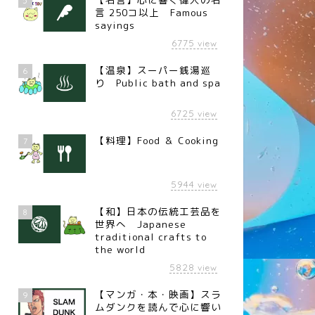
5
言 250コ以上 Famous
sayings
6775
view
【温泉】スーパー銭湯巡
6
り Public bath and spa
6725
view
【料理】Food ＆ Cooking
7
5944
view
【和】日本の伝統工芸品を
8
世界へ Japanese
traditional crafts to
the world
5828
view
【マンガ・本・映画】スラ
9
ムダンクを読んで心に響い
言
名言