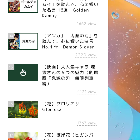
ムイ」を読んで、心に響い
た名言 16選 Golden
Kamuy
1662
view
【マンガ】「鬼滅の刃」を
14
読んで、心に響いた名言
No.１☆ Demon Slayer
2220
view
【映画】大人気キャラ 煉󠄁
15
獄さんの５つの魅力（劇場
版「鬼滅の刃」無限列車
編）
4121
view
【花】グロリオサ
16
Gloriosa
1767
view
【花】彼岸花（ヒガンバ
17