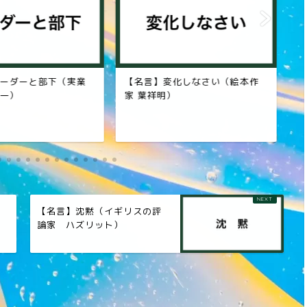
ーダーと部下（実業
【名言】変化しなさい（絵本作
【
一）
家 葉祥明）
葉
人
【名言】沈黙（イギリスの評
論家 ハズリット）