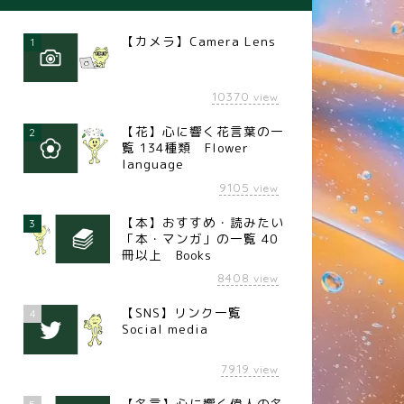
【カメラ】Camera Lens
1
10370
view
【花】心に響く花言葉の一
2
覧 134種類 Flower
language
9105
view
【本】おすすめ・読みたい
3
「本・マンガ」の一覧 40
冊以上 Books
8408
view
【SNS】リンク一覧
4
Social media
7919
view
【名言】心に響く偉人の名