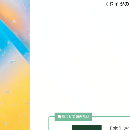
（ドイツの
【本】お