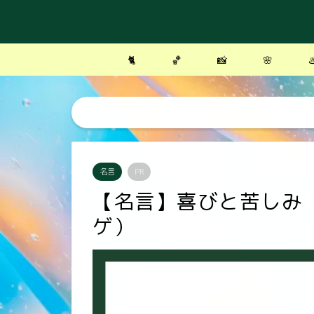
🐈
🏀
📸
🌸
♨
名言
PR
【名言】喜びと苦しみ
ゲ）