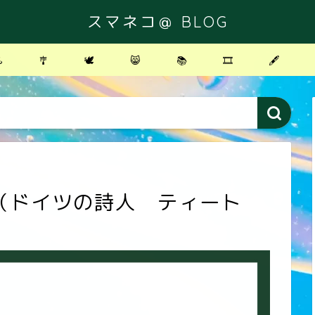
スマネコ＠ BLOG
️
🎐
🕊
😸
📚
🎞
🖋
（ドイツの詩人 ティート