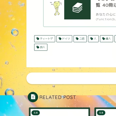
覧 40冊
あなたの心に
(function(b,
ティートゲ
ドイツ
二倍
人
偉人
詩人
RELATED POST
名言
名言