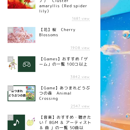
ナ） Cluster
amaryllis（Red spider
lily）
1681
view
【花】桜 Cherry
18
Blossoms
1908
view
【Games】おすすめ「ゲ
19
ーム」の一覧 100コ以上
3842
view
【Game】あつまれどうぶ
20
つの森 Animal
Crossing
2547
view
【音楽】おすすめ・聴きた
21
い「 BGM ＆ アーティスト
＆ 曲 」の一覧 50曲以