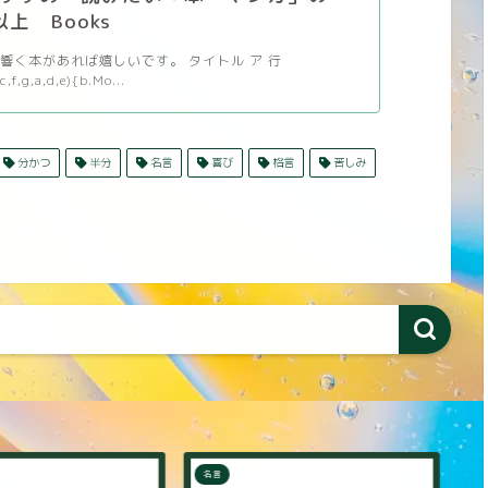
以上 Books
響く本があれば嬉しいです。 タイトル ア 行
c,f,g,a,d,e){b.Mo...
分かつ
半分
名言
喜び
格言
苦しみ
名言
名