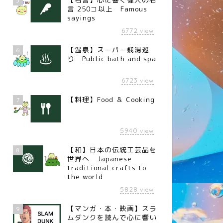
5
言 250コ以上 Famous
sayings
6772
view
【温泉】スーパー銭湯巡
6
り Public bath and spa
6723
view
【料理】Food ＆ Cooking
7
5940
view
【和】日本の伝統工芸品を
8
世界へ Japanese
traditional crafts to
the world
5828
view
【マンガ・本・映画】スラ
9
ムダンクを読んで心に響い