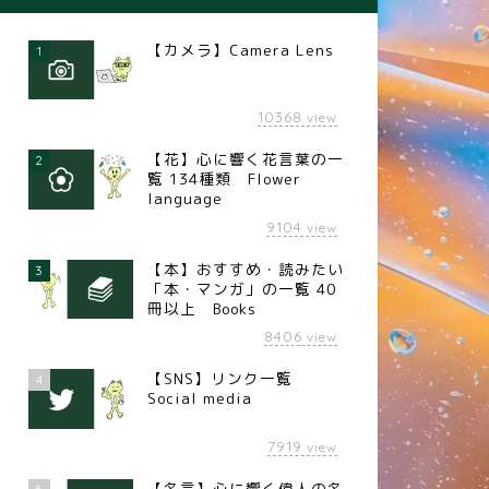
【カメラ】Camera Lens
1
10368
view
【花】心に響く花言葉の一
2
覧 134種類 Flower
language
9104
view
【本】おすすめ・読みたい
3
「本・マンガ」の一覧 40
冊以上 Books
8406
view
【SNS】リンク一覧
4
Social media
7919
view
【名言】心に響く偉人の名