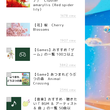
ナ） Cluster
amaryllis（Red spider
lily）
1678
view
【花】桜 Cherry
18
Blossoms
1907
view
【Games】おすすめ「ゲ
19
ーム」の一覧 100コ以上
3842
view
【Game】あつまれどうぶ
20
つの森 Animal
Crossing
2546
view
【音楽】おすすめ・聴きた
21
い「 BGM ＆ アーティスト
＆ 曲 」の一覧 50曲以