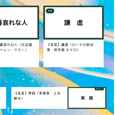
名言
名
虚（ローマの政治
【名言】求めること（ロシアの
【
 キケロ）
小説家 レフ・トルストイ）
の
劇
【名言】実践（実業家 土光
）
敏夫）