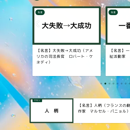
名言
名言
成功（アメ
【名言】一番哀れな人（社会福
【名言】謙
バート・ケ
祉活動家 ヘレン・ケラー）
家・哲学者
【名言】人柄（フランスの
作家 マルセル・パニョル