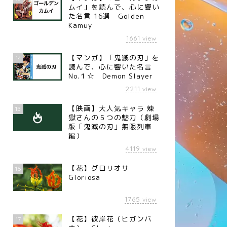
ムイ」を読んで、心に響い
た名言 16選 Golden
Kamuy
1661
view
【マンガ】「鬼滅の刃」を
14
読んで、心に響いた名言
No.１☆ Demon Slayer
2211
view
【映画】大人気キャラ 煉󠄁
15
獄さんの５つの魅力（劇場
版「鬼滅の刃」無限列車
編）
4119
view
【花】グロリオサ
16
Gloriosa
1765
view
【花】彼岸花（ヒガンバ
17