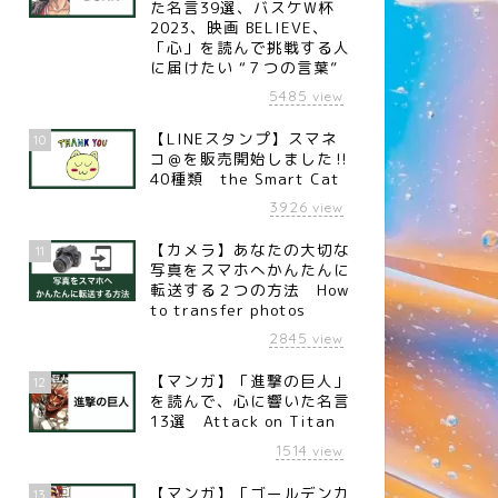
た名言39選、バスケW杯
2023、映画 BELIEVE、
「心」を読んで挑戦する人
言
名言
に届けたい “７つの言葉”
5485
view
【LINEスタンプ】スマネ
10
コ＠を販売開始しました‼︎
40種類 the Smart Cat
名言】苦しみと喜び（ドイツ
【名言】悩まない（Panasonic創
3926
view
詩人 シラー）
業者 松下幸之助）
【カメラ】あなたの大切な
11
写真をスマホへかんたんに
転送する２つの方法 How
to transfer photos
2845
view
【マンガ】「進撃の巨人」
12
を読んで、心に響いた名言
13選 Attack on Titan
1514
view
【マンガ】「ゴールデンカ
13