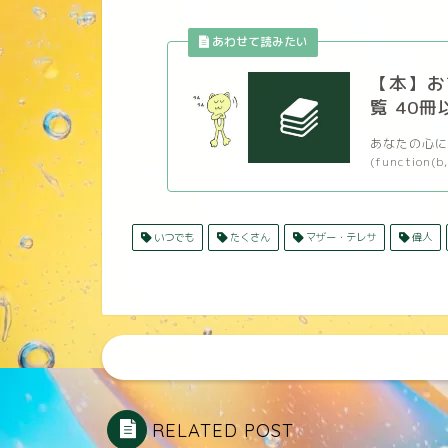
【本】お
覧 40冊
あなたの心に
(function(b,
いつでも
たくさん
マザー・テレサ
偉人
RELATED POST