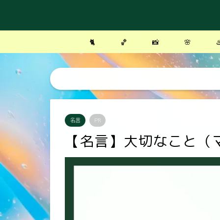
🐈
🏀
📸
🌸
♨
名言
PR
【名言】大切なこと（