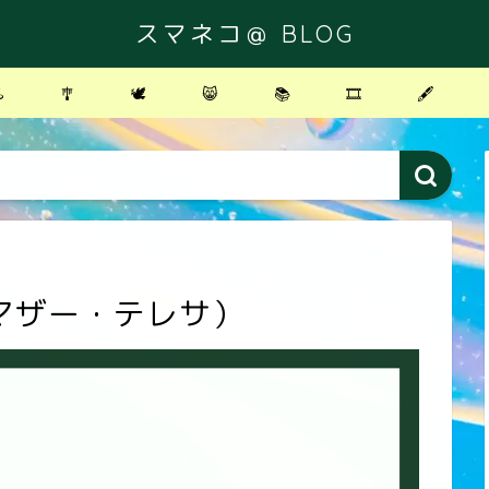
スマネコ＠ BLOG
️
🎐
🕊
😸
📚
🎞
🖋
マザー・テレサ）