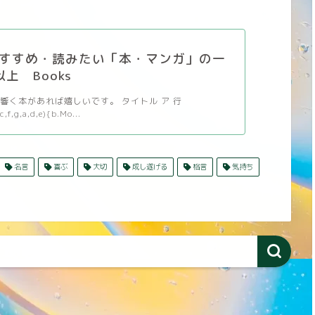
すすめ・読みたい「本・マンガ」の一
以上 Books
響く本があれば嬉しいです。 タイトル ア 行
c,f,g,a,d,e){b.Mo...
名言
喜ぶ
大切
成し遂げる
格言
気持ち