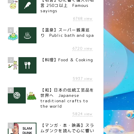
5
言 250コ以上 Famous
sayings
6768
view
【温泉】スーパー銭湯巡
6
り Public bath and spa
6720
view
【料理】Food ＆ Cooking
7
5937
view
【和】日本の伝統工芸品を
8
世界へ Japanese
traditional crafts to
the world
5824
view
【マンガ・本・映画】スラ
9
ムダンクを読んで心に響い