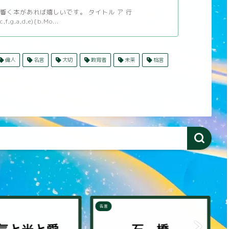
響く本があれば嬉しいです。 タイトル ア 行
c,f,g,a,d,e){b.Mo...
偉人
名言
大切
教育者
未来
格言
名言
名