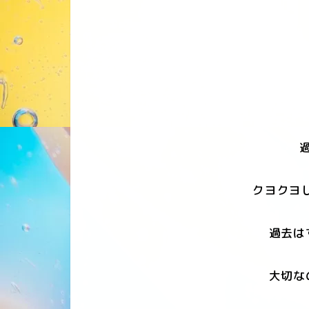
過
クヨクヨ
過去は
大切な