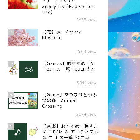
ナ） Cluster
amaryllis（Red spider
lily）
1675
view
【花】桜 Cherry
18
Blossoms
1904
view
【Games】おすすめ「ゲ
19
ーム」の一覧 100コ以上
3841
view
【Game】あつまれどうぶ
20
つの森 Animal
Crossing
2544
view
【音楽】おすすめ・聴きた
21
い「 BGM ＆ アーティスト
＆ 曲 」の一覧 50曲以