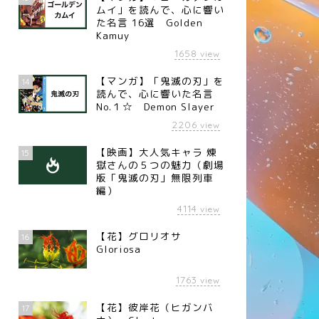
ムイ」を読んで、心に響い
た名言 16選 Golden
Kamuy
1658
view
名言】学歴と学力（SONY創業
【名言】得意なもの（車椅子陸
 盛田昭夫）
上 パラリンピック金メダリスト
【マンガ】「鬼滅の刃」を
14
高田稔治）
読んで、心に響いた名言
No.１☆ Demon Slayer
2206
view
【映画】大人気キャラ 煉󠄁
15
獄さんの５つの魅力（劇場
版「鬼滅の刃」無限列車
編）
4114
view
【花】グロリオサ
16
Gloriosa
1763
view
【花】彼岸花（ヒガンバ
17