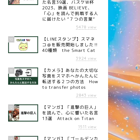
た名言39選、バスケW杯
2023、映画 BELIEVE、
「心」を読んで挑戦する人
に届けたい “７つの言葉”
5478
view
【LINEスタンプ】スマネ
10
コ＠を販売開始しました‼︎
40種類 the Smart Cat
3924
view
【カメラ】あなたの大切な
11
写真をスマホへかんたんに
転送する２つの方法 How
to transfer photos
2843
view
【マンガ】「進撃の巨人」
12
を読んで、心に響いた名言
13選 Attack on Titan
1511
言
名言
view
【マンガ】「ゴールデンカ
13