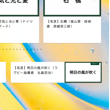
気と光と愛（ドイツ
【名言】石橋（登山家・技術
【
ーテ）
者 西堀栄三郎）
者
【名言】明日の風が吹く（ラ
グビー指導者 北島忠治）