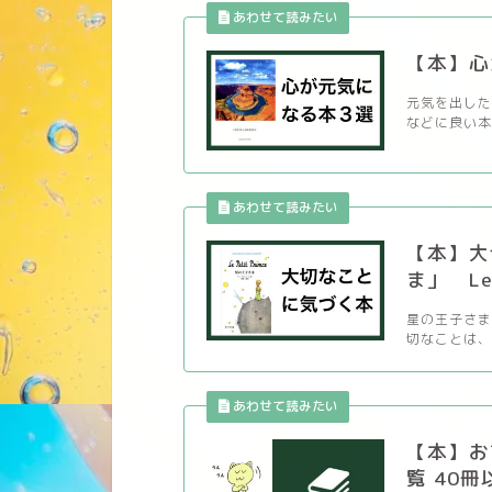
【本】心
元気を出した
などに良い本
【本】大
ま」 Le P
星の王子さま
切なことは、 
【本】お
覧 40冊