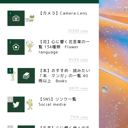
【カメラ】Camera Lens
1
10363
view
【花】心に響く花言葉の一
2
覧 134種類 Flower
language
9099
view
【本】おすすめ・読みたい
3
「本・マンガ」の一覧 40
冊以上 Books
8403
view
【SNS】リンク一覧
4
Social media
7914
view
【名言】心に響く偉人の名