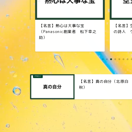
（フランス
【名言】熱心は大事な宝
【名言】空
・ユゴー）
（Panasonic創業者 松下幸之
の詩人 ゲ
助）
【名言】真の自分（北原白
秋）