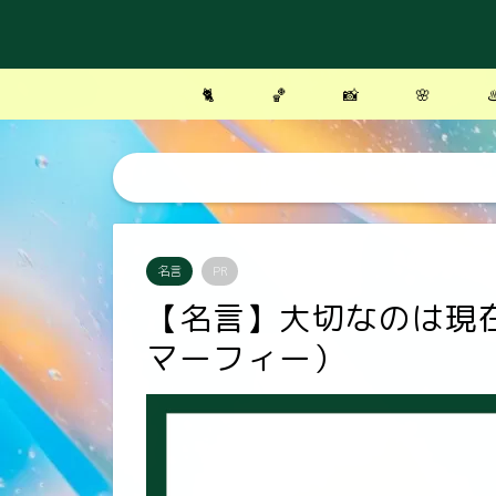
🐈
🏀
📸
🌸
♨
名言
PR
【名言】大切なのは現
マーフィー）