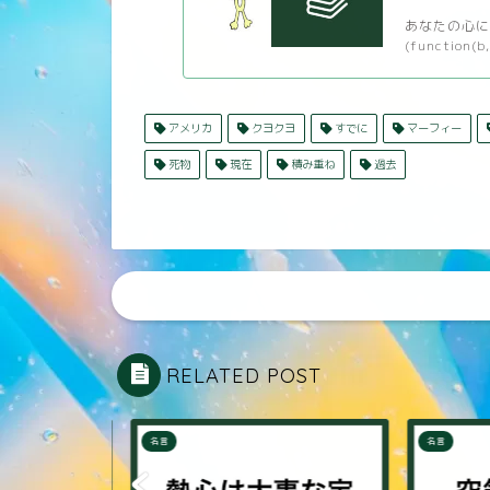
あなたの心に
(function(b,
アメリカ
クヨクヨ
すでに
マーフィー
死物
現在
積み重ね
過去
RELATED POST
名言
名言