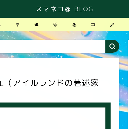
スマネコ＠ BLOG
️
🎐
🕊
😸
📚
🎞
🖋
在（アイルランドの著述家