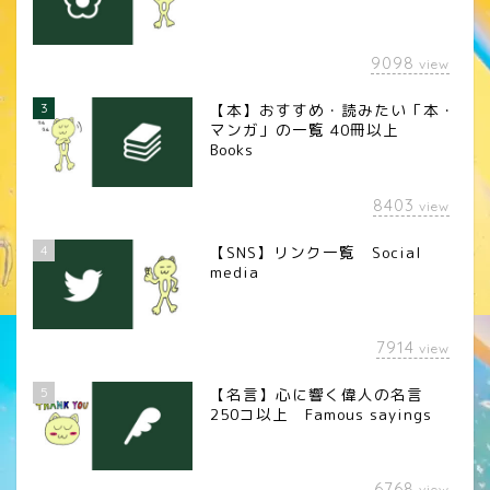
9098
view
3
【本】おすすめ・読みたい「本・
マンガ」の一覧 40冊以上
Books
8403
view
4
【SNS】リンク一覧 Social
media
7914
view
5
【名言】心に響く偉人の名言
250コ以上 Famous sayings
6768
view