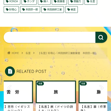
HONDA
ホンダ
偉人
創業者
原動力
名言
好奇心
本田宗一郎
本田技研工業
格言
HOME
名言
【名言】好奇心（本田技研工業創業者 本田宗一郎）
RELATED POST
名言
名言
名言】苦労（イギリス
【名言】旅（ドイツの詩
【名言】扉（作家 
詩人 ヘリック）
人 R・リルケ）
外）