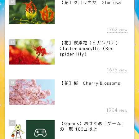
16
【花】グロリオサ Gloriosa
1762
view
17
【花】彼岸花（ヒガンバナ）
Cluster amaryllis（Red
spider lily）
1675
view
18
【花】桜 Cherry Blossoms
1904
view
19
【Games】おすすめ「ゲーム」
の一覧 100コ以上