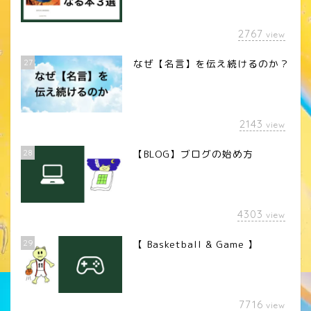
2767
view
27
なぜ【名言】を伝え続けるのか？
2143
view
28
【BLOG】ブログの始め方
4303
view
29
【 Basketball & Game 】
LINEスタンプ
7716
view