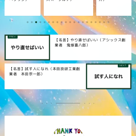
【名言】やり直せばいい（アシックス創
業者 鬼塚喜八郎）
【名言】試す人になれ（本田技研工業創
業者 本田宗一郎）