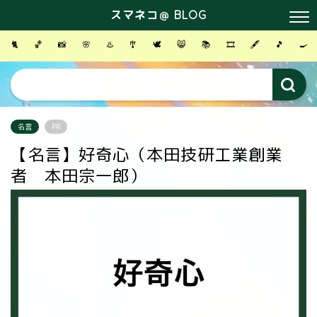
スマネコ＠ BLOG
🐈
🏀
📸
🌸
♨️
🎐
🕊
😸
📚
🎞
🖋
🎵
🍳
名言
PR
【名言】好奇心（本田技研工業創業
者 本田宗一郎）