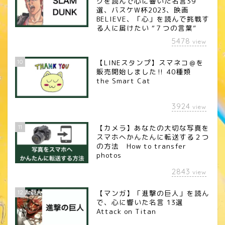
クを読んで心に響いた名言39
選、バスケW杯2023、映画
BELIEVE、「心」を読んで挑戦す
る人に届けたい “７つの言葉”
5478
view
10
【LINEスタンプ】スマネコ＠を
販売開始しました‼︎ 40種類
the Smart Cat
3924
view
11
【カメラ】あなたの大切な写真を
スマホへかんたんに転送する２つ
の方法 How to transfer
photos
2843
view
12
【マンガ】「進撃の巨人」を読ん
で、心に響いた名言 13選
Attack on Titan