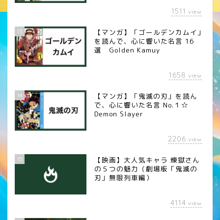
1511
view
13
【マンガ】「ゴールデンカムイ」
を読んで、心に響いた名言 16
選 Golden Kamuy
1658
view
14
【マンガ】「鬼滅の刃」を読ん
で、心に響いた名言 No.１☆
Demon Slayer
2206
view
15
【映画】大人気キャラ 煉󠄁獄さん
の５つの魅力（劇場版「鬼滅の
刃」無限列車編）
4114
view