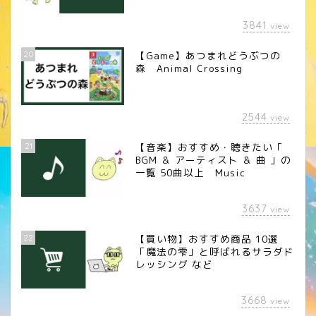
3841
view
20
【Game】あつまれどうぶつの
森 Animal Crossing
2544
view
21
【音楽】おすすめ・聴きたい「
BGM ＆ アーティスト ＆ 曲 」の
一覧 50曲以上 Music
3637
view
22
【買い物】おすすめ商品 10選
「魔法の雫」と呼ばれるサラダド
レッシング など
3668
view