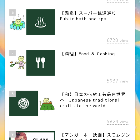
6
【温泉】スーパー銭湯巡り
Public bath and spa
6720
view
7
【料理】Food ＆ Cooking
5937
view
8
【和】日本の伝統工芸品を世界
へ Japanese traditional
crafts to the world
5824
view
9
【マンガ・本・映画】スラムダン