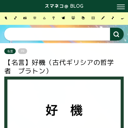
スマネコ＠ BLOG
🐈
🏀
📸
🌸
♨️
🎐
🕊
😸
📚
🎞
🖋
🎵
🍳
名言
PR
【名言】好機（古代ギリシアの哲学
者 プラトン）