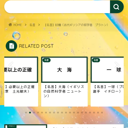
HOME
名言
【名言】好機（古代ギリシアの哲学者 プラトン）
RELATED POST
名言
名言
名言】大海（イギリス
【名言】一球（プロ野球
【名言】 失敗 （ア
自然科学者 ニュート
選手 イチロー）
ランドの著述家 マー
）
ー）