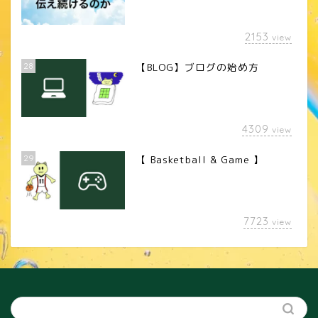
2153
view
28
【BLOG】ブログの始め方
4309
view
29
【 Basketball & Game 】
LINEスタンプ
7723
view
カメラレンズ
YouTube
SNS