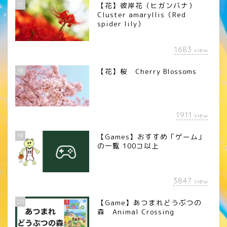
17
【花】彼岸花（ヒガンバナ）
Cluster amaryllis（Red
spider lily）
1683
view
18
【花】桜 Cherry Blossoms
1911
view
19
【Games】おすすめ「ゲーム」
の一覧 100コ以上
3847
view
20
【Game】あつまれどうぶつの
森 Animal Crossing