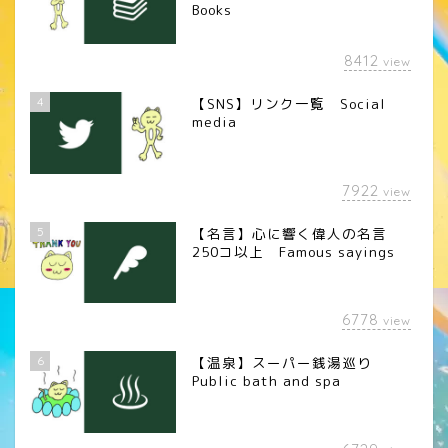
Books
8412
view
4
【SNS】リンク一覧 Social
media
7922
view
5
【名言】心に響く偉人の名言
250コ以上 Famous sayings
6778
view
6
【温泉】スーパー銭湯巡り
Public bath and spa