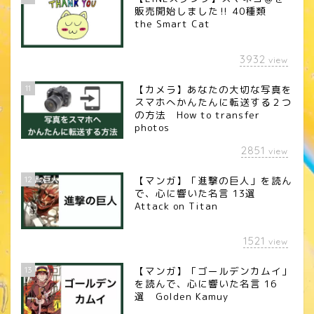
販売開始しました‼︎ 40種類
the Smart Cat
3932
view
11
【カメラ】あなたの大切な写真を
スマホへかんたんに転送する２つ
の方法 How to transfer
photos
2851
view
12
【マンガ】「進撃の巨人」を読ん
で、心に響いた名言 13選
Attack on Titan
1521
view
13
【マンガ】「ゴールデンカムイ」
を読んで、心に響いた名言 16
選 Golden Kamuy