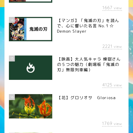
1667
view
14
【マンガ】「鬼滅の刃」を読ん
で、心に響いた名言 No.１☆
Demon Slayer
2221
view
15
【映画】大人気キャラ 煉󠄁獄さん
の５つの魅力（劇場版「鬼滅の
刃」無限列車編）
4125
view
16
【花】グロリオサ Gloriosa
1769
view