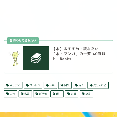
【本】おすすめ・読みたい
「本・マンガ」の一覧 40冊以
上 Books
ギリシア
プラトン
一瞬
何か
偉人
受け入れる
古代
名言
哲学者
唯一
好機
格言