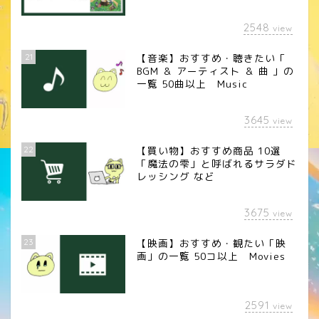
2548
view
21
【音楽】おすすめ・聴きたい「
BGM ＆ アーティスト ＆ 曲 」の
一覧 50曲以上 Music
3645
view
22
【買い物】おすすめ商品 10選
「魔法の雫」と呼ばれるサラダド
レッシング など
3675
view
23
【映画】おすすめ・観たい「映
画」の一覧 50コ以上 Movies
2591
view