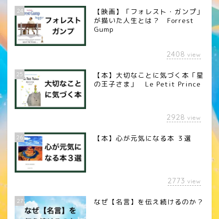
24
【映画】「フォレスト・ガンプ」
が描いた人生とは？ Forrest
Gump
2408
view
25
【本】大切なことに気づく本「星
の王子さま」 Le Petit Prince
2928
view
26
【本】心が元気になる本 ３選
2773
view
27
なぜ【名言】を伝え続けるのか？