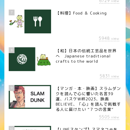
6729
view
7
【料理】Food ＆ Cooking
5948
view
8
【和】日本の伝統工芸品を世界
へ Japanese traditional
crafts to the world
5831
view
9
【マンガ・本・映画】スラムダン
クを読んで心に響いた名言39
選、バスケW杯2023、映画
BELIEVE、「心」を読んで挑戦す
る人に届けたい “７つの言葉”
5505
view
10
【LINEスタンプ】スマネコ＠を