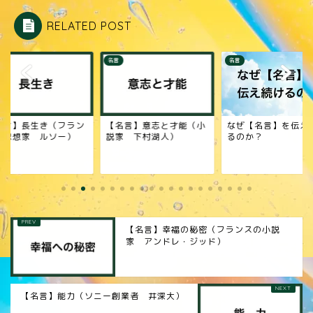
RELATED POST
名言
名言
名言】長生き（フラン
【名言】意志と才能（小
なぜ【名言】を伝え
の思想家 ルソー）
説家 下村湖人）
るのか？
【名言】幸福の秘密（フランスの小説
家 アンドレ・ジッド）
【名言】能力（ソニー創業者 井深大）