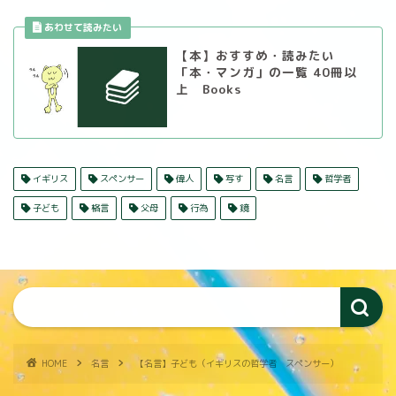
【本】おすすめ・読みたい
「本・マンガ」の一覧 40冊以
上 Books
イギリス
スペンサー
偉人
写す
名言
哲学者
子ども
格言
父母
行為
鏡
HOME
名言
【名言】子ども（イギリスの哲学者 スペンサー）