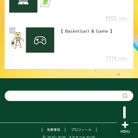
4302
view
29
【 Basketball & Game 】
LINEスタンプ
7716
view
カメラレンズ
YouTube
SNS
免責事項
プロフィール
MENU
2020–2026 スマネコ＠ BLOG