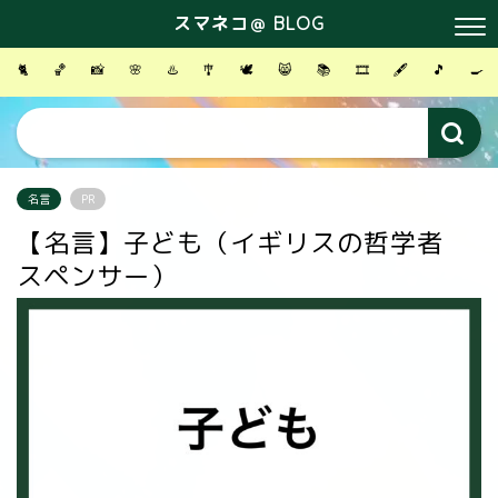
スマネコ＠ BLOG
🐈
🏀
📸
🌸
♨️
🎐
🕊
😸
📚
🎞
🖋
🎵
🍳
名言
PR
【名言】子ども（イギリスの哲学者
スペンサー）