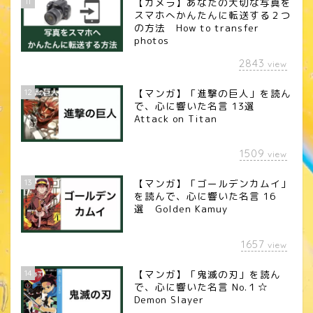
11
【カメラ】あなたの大切な写真を
スマホへかんたんに転送する２つ
の方法 How to transfer
photos
2843
view
12
【マンガ】「進撃の巨人」を読ん
で、心に響いた名言 13選
Attack on Titan
1509
view
13
【マンガ】「ゴールデンカムイ」
を読んで、心に響いた名言 16
選 Golden Kamuy
1657
view
14
【マンガ】「鬼滅の刃」を読ん
で、心に響いた名言 No.１☆
Demon Slayer