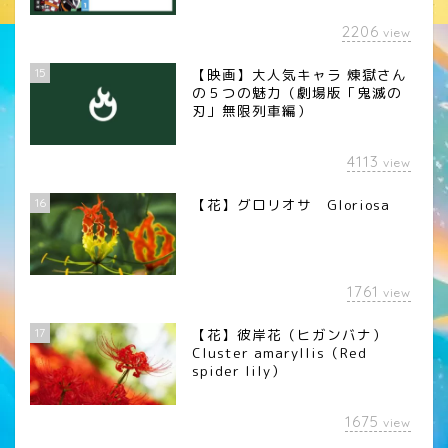
2206
view
15
【映画】大人気キャラ 煉󠄁獄さん
の５つの魅力（劇場版「鬼滅の
刃」無限列車編）
4113
view
16
【花】グロリオサ Gloriosa
1761
view
17
【花】彼岸花（ヒガンバナ）
Cluster amaryllis（Red
spider lily）
1675
view