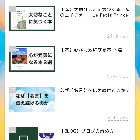
25
【本】大切なことに気づく本「星
の王子さま」 Le Petit Prince
2919
view
26
【本】心が元気になる本 ３選
2766
view
27
なぜ【名言】を伝え続けるのか？
2143
view
28
【BLOG】ブログの始め方