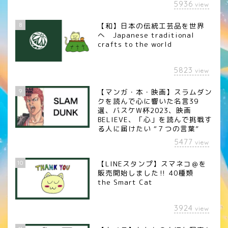
5936
view
8
【和】日本の伝統工芸品を世界
へ Japanese traditional
crafts to the world
5823
view
9
【マンガ・本・映画】スラムダン
クを読んで心に響いた名言39
選、バスケW杯2023、映画
BELIEVE、「心」を読んで挑戦す
る人に届けたい “７つの言葉”
5477
view
10
【LINEスタンプ】スマネコ＠を
販売開始しました‼︎ 40種類
the Smart Cat
3924
view