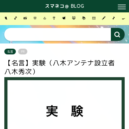
スマネコ＠ BLOG
🐈
🏀
📸
🌸
♨️
🎐
🕊
😸
📚
🎞
🖋
🎵
🍳
名言
PR
【名言】実験（八木アンテナ設立者
八木秀次）