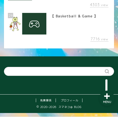
4303
view
29
【 Basketball & Game 】
LINEスタンプ
7716
view
カメラレンズ
YouTube
SNS
免責事項
プロフィール
MENU
2020–2026 スマネコ＠ BLOG