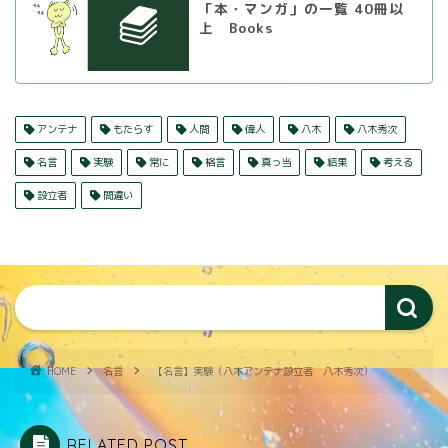
「本・マンガ」の一覧 40冊以
上 Books
アンテナ
もたらす
人間
偉人
八木
八木秀次
名言
実験
常に
格言
真っ当
結果
考える
設立者
間違い
HOME
名言
【名言】実験（八木アンテナ設立者 八木秀次）
RELATED POST