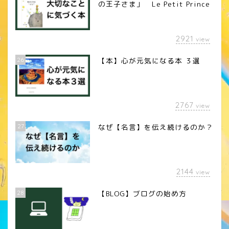
の王子さま」 Le Petit Prince
2921
view
26
【本】心が元気になる本 ３選
2767
view
27
なぜ【名言】を伝え続けるのか？
2144
view
28
【BLOG】ブログの始め方