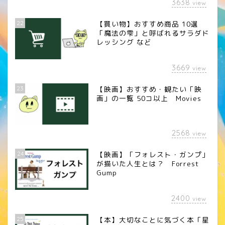
3638
view
22
【買い物】おすすめ商品 10選
「魔法の雫」と呼ばれるサラダド
レッシング など
3669
view
23
【映画】おすすめ・観たい「映
画」の一覧 50コ以上 Movies
2568
view
24
【映画】「フォレスト・ガンプ」
が描いた人生とは？ Forrest
Gump
2400
view
25
【本】大切なことに気づく本「星