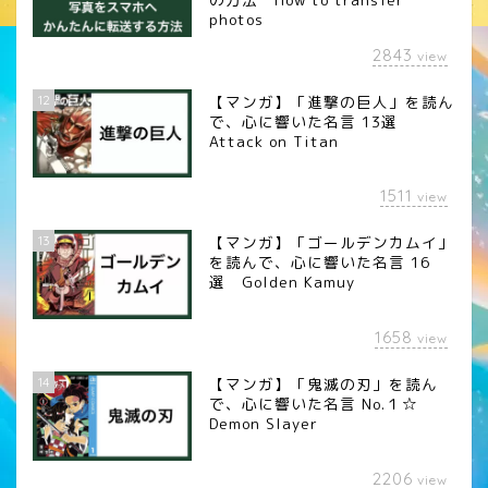
photos
2843
view
12
【マンガ】「進撃の巨人」を読ん
で、心に響いた名言 13選
Attack on Titan
1511
view
13
【マンガ】「ゴールデンカムイ」
を読んで、心に響いた名言 16
選 Golden Kamuy
1658
view
14
【マンガ】「鬼滅の刃」を読ん
で、心に響いた名言 No.１☆
Demon Slayer
2206
view