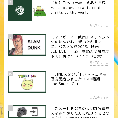
8
【和】日本の伝統工芸品を世界
へ Japanese traditional
crafts to the world
5824
view
9
【マンガ・本・映画】スラムダン
クを読んで心に響いた名言39
選、バスケW杯2023、映画
BELIEVE、「心」を読んで挑戦す
る人に届けたい “７つの言葉”
5478
view
10
【LINEスタンプ】スマネコ＠を
販売開始しました‼︎ 40種類
the Smart Cat
3924
view
11
【カメラ】あなたの大切な写真を
スマホへかんたんに転送する２つ
の方法 How to transfer