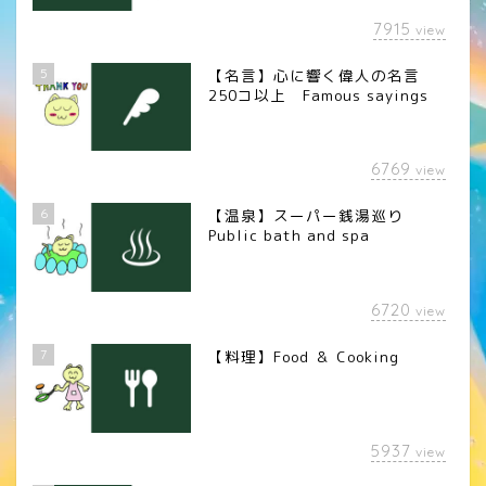
7915
view
5
【名言】心に響く偉人の名言
250コ以上 Famous sayings
6769
view
6
【温泉】スーパー銭湯巡り
Public bath and spa
6720
view
7
【料理】Food ＆ Cooking
5937
view