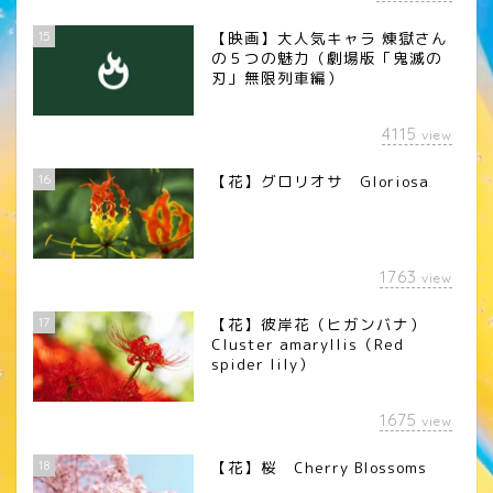
15
【映画】大人気キャラ 煉󠄁獄さん
の５つの魅力（劇場版「鬼滅の
刃」無限列車編）
4115
view
16
【花】グロリオサ Gloriosa
1763
view
17
【花】彼岸花（ヒガンバナ）
Cluster amaryllis（Red
spider lily）
1675
view
18
【花】桜 Cherry Blossoms