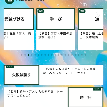
名言
名言
名言】春風（俳人 高
【名言】学び（中国の思
【名言】道（土佐藩
虚子）
想家 孔子）
士 坂本龍馬）
【名言】失敗は誇り（アメリカの実業
家 ベンジャミン・ローゼン）
【名言】時計（アメリカの発明家 トー
マス・エジソン）