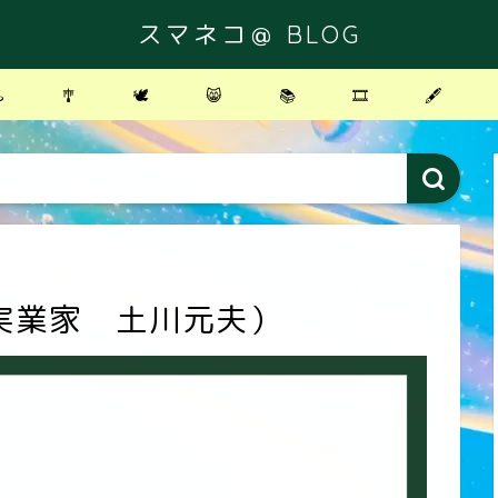
スマネコ＠ BLOG
️
🎐
🕊
😸
📚
🎞
🖋
実業家 土川元夫）