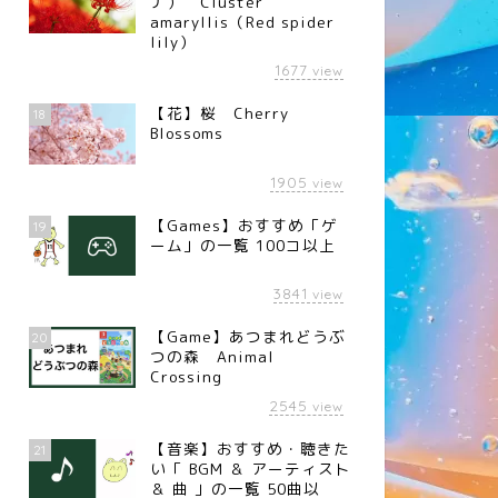
ナ） Cluster
amaryllis（Red spider
lily）
1677
view
【花】桜 Cherry
18
Blossoms
1905
view
【Games】おすすめ「ゲ
19
ーム」の一覧 100コ以上
3841
view
【Game】あつまれどうぶ
20
つの森 Animal
Crossing
2545
view
【音楽】おすすめ・聴きた
21
い「 BGM ＆ アーティスト
＆ 曲 」の一覧 50曲以