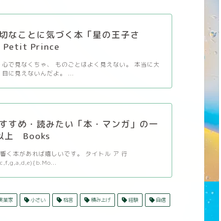
切なことに気づく本「星の王子さ
etit Prince
 心で見なくちゃ、 ものごとはよく見えない。 本当に大
目に見えないんだよ。 ...
すすめ・読みたい「本・マンガ」の一
以上 Books
響く本があれば嬉しいです。 タイトル ア 行
c,f,g,a,d,e){b.Mo...
実業家
小さい
格言
積み上げ
経験
自信