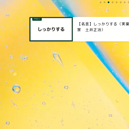
【名言】しっかりする（実
家 土井正治）