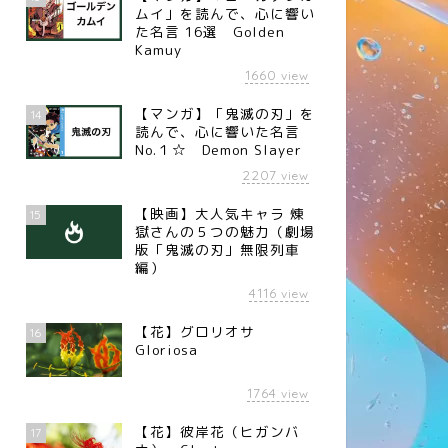
ムイ」を読んで、心に響い
た名言 16選 Golden
Kamuy
1660
view
【マンガ】「鬼滅の刃」を
14
読んで、心に響いた名言
No.１☆ Demon Slayer
2207
view
【映画】大人気キャラ 煉󠄁
15
獄さんの５つの魅力（劇場
版「鬼滅の刃」無限列車
編）
4116
view
【花】グロリオサ
16
Gloriosa
1764
view
【花】彼岸花（ヒガンバ
17