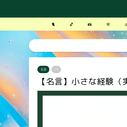
🐈
🏀
📸
🌸
♨
名言
PR
【名言】小さな経験（