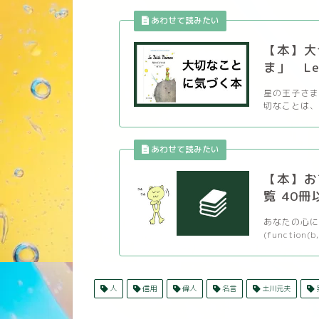
【本】大
ま」 Le P
星の王子さま
切なことは、 
【本】お
覧 40冊
あなたの心に
(function(b,
人
信用
偉人
名言
土川元夫