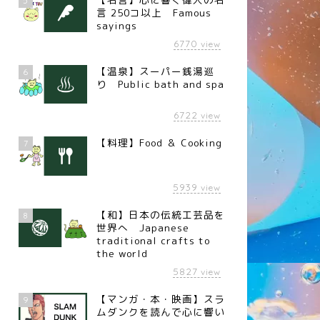
5
言 250コ以上 Famous
sayings
6770
view
【温泉】スーパー銭湯巡
6
り Public bath and spa
6722
view
【料理】Food ＆ Cooking
7
5939
view
【和】日本の伝統工芸品を
8
世界へ Japanese
traditional crafts to
the world
5827
view
【マンガ・本・映画】スラ
9
ムダンクを読んで心に響い