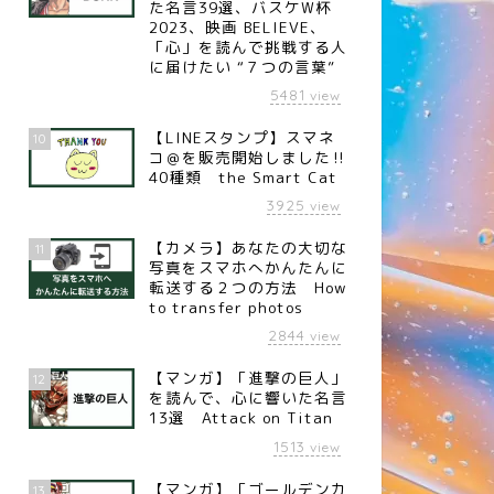
た名言39選、バスケW杯
2023、映画 BELIEVE、
「心」を読んで挑戦する人
に届けたい “７つの言葉”
5481
view
【LINEスタンプ】スマネ
10
コ＠を販売開始しました‼︎
40種類 the Smart Cat
3925
view
言
名言
【カメラ】あなたの大切な
11
写真をスマホへかんたんに
転送する２つの方法 How
to transfer photos
2844
view
名言】未来の自分（作家 中谷
【名言】考え方ひとつ（電力
【マンガ】「進撃の巨人」
12
を読んで、心に響いた名言
宏）
王・実業家 松永安左エ門）
13選 Attack on Titan
1513
view
【マンガ】「ゴールデンカ
13