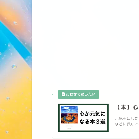
【本】心
元気を出した
などに良い本