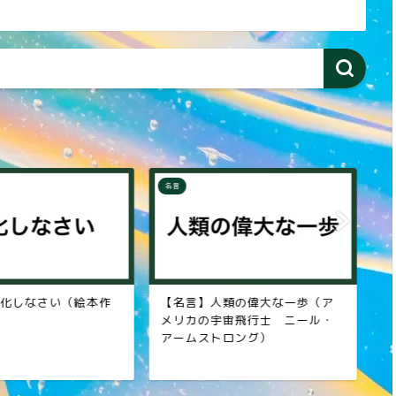
名言
名
化しなさい（絵本作
【名言】人類の偉大な一歩（ア
【
）
メリカの宇宙飛行士 ニール・
彰
アームストロング）