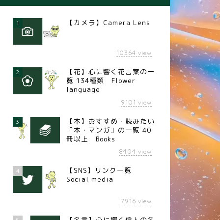
【カメラ】Camera Lens
1
10364
view
【花】心に響く花言葉の一
2
覧 134種類 Flower
language
9101
view
【本】おすすめ・読みたい
3
「本・マンガ」の一覧 40
冊以上 Books
8404
view
【SNS】リンク一覧
4
Social media
7916
view
【名言】心に響く偉人の名