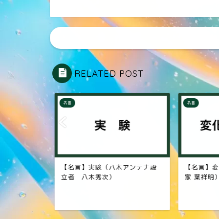
RELATED POST
名言
名言
作者 武者
【名言】実験（八木アンテナ設
【名言】変
立者 八木秀次）
家 葉祥明