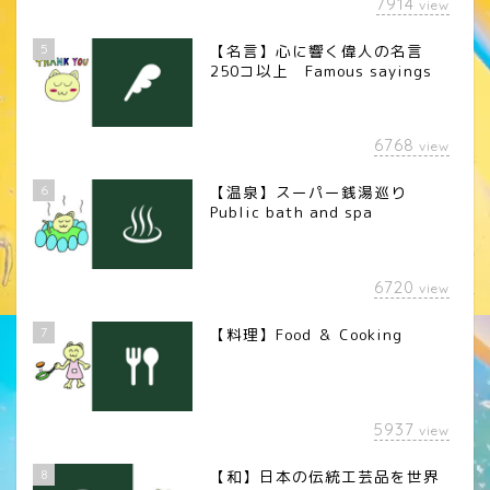
7914
view
5
【名言】心に響く偉人の名言
250コ以上 Famous sayings
6768
view
6
【温泉】スーパー銭湯巡り
Public bath and spa
6720
view
7
【料理】Food ＆ Cooking
5937
view
8
【和】日本の伝統工芸品を世界