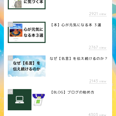
2921
view
26
【本】心が元気になる本 ３選
2767
view
27
なぜ【名言】を伝え続けるのか？
2143
view
28
【BLOG】ブログの始め方
4303
view