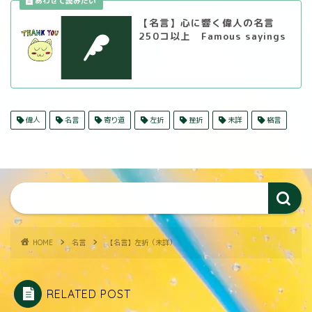
【名言】心に響く偉人の名言
250コ以上 Famous sayings
偉人
名言
寄り道
左折
挫折
未詳
格言
HOME
名言
【名言】左折（未詳）
RELATED POST