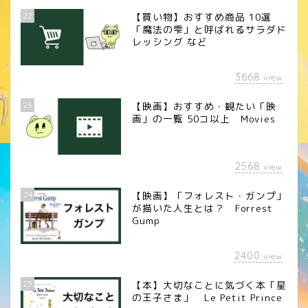
22
【買い物】おすすめ商品 10選
「魔法の雫」と呼ばれるサラダド
レッシング など
3668
view
23
【映画】おすすめ・観たい「映
画」の一覧 50コ以上 Movies
2568
view
24
【映画】「フォレスト・ガンプ」
が描いた人生とは？ Forrest
Gump
2400
view
25
【本】大切なことに気づく本「星
の王子さま」 Le Petit Prince