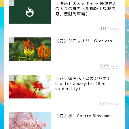
15
【映画】大人気キャラ 煉󠄁獄さん
の５つの魅力（劇場版「鬼滅の
刃」無限列車編）
4114
view
16
【花】グロリオサ Gloriosa
1763
view
17
【花】彼岸花（ヒガンバナ）
Cluster amaryllis（Red
spider lily）
1675
view
18
【花】桜 Cherry Blossoms