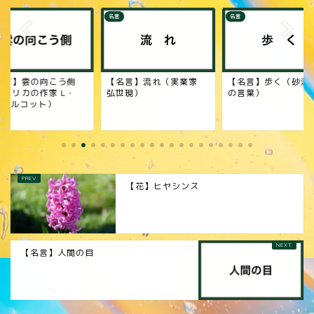
名言
名言
名言】雲の向こう側
【名言】流れ（実業家
【名言】歩く（砂漠
アメリカの作家 L・
弘世現）
の言葉）
・オルコット）
【花】ヒヤシンス
【名言】人間の目