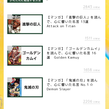
2843
view
12
【マンガ】「進撃の巨人」を読ん
で、心に響いた名言 13選
Attack on Titan
1511
view
13
【マンガ】「ゴールデンカムイ」
を読んで、心に響いた名言 16
選 Golden Kamuy
1658
view
14
【マンガ】「鬼滅の刃」を読ん
で、心に響いた名言 No.１☆
Demon Slayer
2206
view