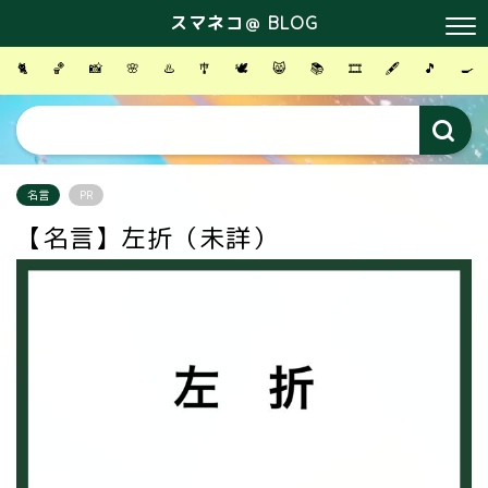
スマネコ＠ BLOG
🐈
🏀
📸
🌸
♨️
🎐
🕊
😸
📚
🎞
🖋
🎵
🍳
名言
PR
【名言】左折（未詳）