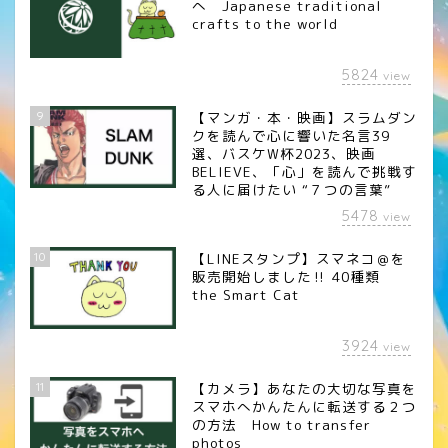
へ Japanese traditional
crafts to the world
5824
view
9
【マンガ・本・映画】スラムダン
クを読んで心に響いた名言39
選、バスケW杯2023、映画
BELIEVE、「心」を読んで挑戦す
る人に届けたい “７つの言葉”
5478
view
10
【LINEスタンプ】スマネコ＠を
販売開始しました‼︎ 40種類
the Smart Cat
3924
view
11
【カメラ】あなたの大切な写真を
スマホへかんたんに転送する２つ
の方法 How to transfer
photos