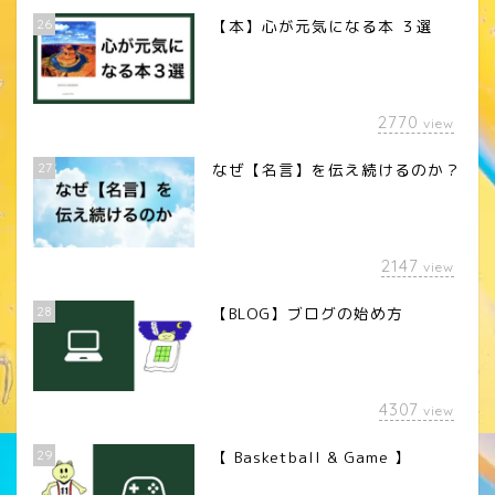
26
【本】心が元気になる本 ３選
2770
view
27
なぜ【名言】を伝え続けるのか？
2147
view
28
【BLOG】ブログの始め方
4307
view
29
【 Basketball & Game 】