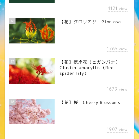
4121
view
16
【花】グロリオサ Gloriosa
1765
view
17
【花】彼岸花（ヒガンバナ）
Cluster amaryllis（Red
spider lily）
1679
view
18
【花】桜 Cherry Blossoms
1907
view