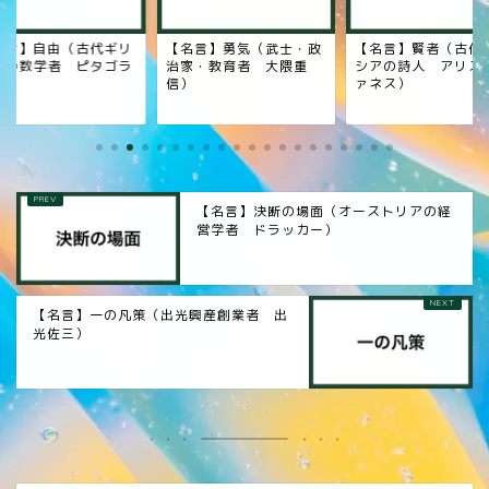
名言】自由（古代ギリ
【名言】勇気（武士・政
【名言】賢者（古代
アの数学者 ピタゴラ
治家・教育者 大隈重
シアの詩人 アリス
）
信）
ァネス）
【名言】決断の場面（オーストリアの経
営学者 ドラッカー）
【名言】一の凡策（出光興産創業者 出
光佐三）