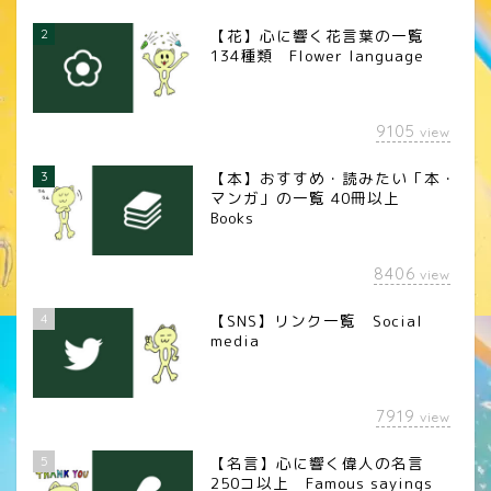
2
【花】心に響く花言葉の一覧
134種類 Flower language
9105
view
3
【本】おすすめ・読みたい「本・
マンガ」の一覧 40冊以上
Books
8406
view
4
【SNS】リンク一覧 Social
media
7919
view
5
【名言】心に響く偉人の名言
250コ以上 Famous sayings