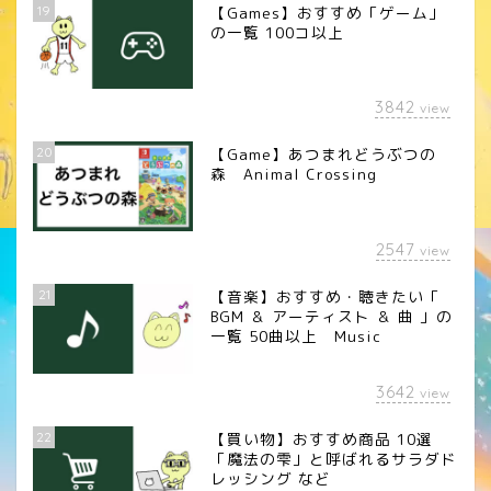
19
【Games】おすすめ「ゲーム」
の一覧 100コ以上
3842
view
20
【Game】あつまれどうぶつの
森 Animal Crossing
2547
view
21
【音楽】おすすめ・聴きたい「
BGM ＆ アーティスト ＆ 曲 」の
一覧 50曲以上 Music
3642
view
22
【買い物】おすすめ商品 10選
「魔法の雫」と呼ばれるサラダド
レッシング など