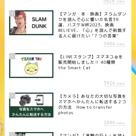
5828
view
9
【マンガ・本・映画】スラムダン
クを読んで心に響いた名言39
選、バスケW杯2023、映画
BELIEVE、「心」を読んで挑戦す
る人に届けたい “７つの言葉”
5486
view
10
【LINEスタンプ】スマネコ＠を
販売開始しました‼︎ 40種類
the Smart Cat
3926
view
11
【カメラ】あなたの大切な写真を
スマホへかんたんに転送する２つ
の方法 How to transfer
photos
2846
view
12
【マンガ】「進撃の巨人」を読ん