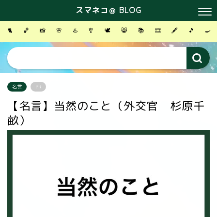
スマネコ＠ BLOG
🐈
🏀
📸
🌸
♨️
🎐
🕊
😸
📚
🎞
🖋
🎵
🍳
名言
PR
【名言】当然のこと（外交官 杉原千
畝）