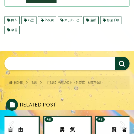
偉人
名言
外交官
大したこと
当然
杉原千畝
格言
HOME
名言
【名言】当然のこと（外交官 杉原千畝）
RELATED POST
名言
名言