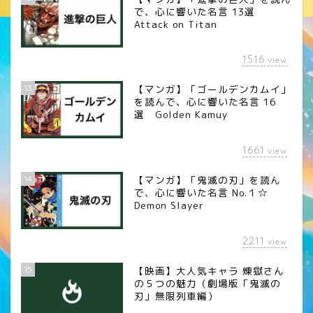
で、心に響いた名言 13選
Attack on Titan
1516
view
13
【マンガ】「ゴールデンカムイ」
を読んで、心に響いた名言 16
選 Golden Kamuy
1661
view
14
【マンガ】「鬼滅の刃」を読ん
で、心に響いた名言 No.１☆
Demon Slayer
2211
view
15
【映画】大人気キャラ 煉󠄁獄さん
の５つの魅力（劇場版「鬼滅の
刃」無限列車編）