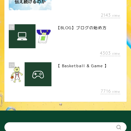
2143
view
28
【BLOG】ブログの始め方
4303
view
29
【 Basketball & Game 】
LINEスタンプ
7716
view
カメラレンズ
YouTube
SNS