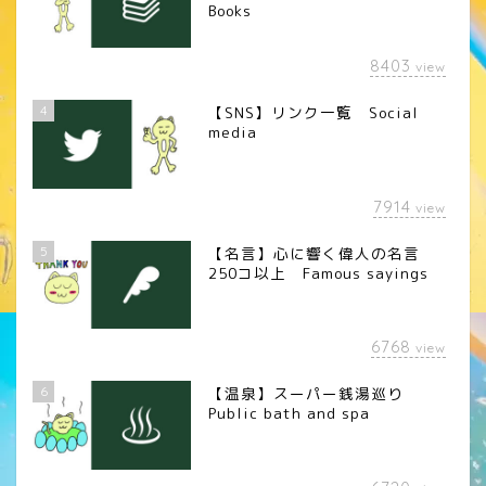
Books
8403
view
4
【SNS】リンク一覧 Social
media
7914
view
5
【名言】心に響く偉人の名言
250コ以上 Famous sayings
6768
view
6
【温泉】スーパー銭湯巡り
Public bath and spa