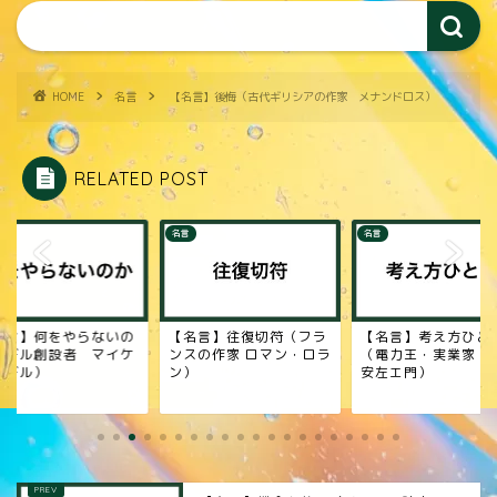
HOME
名言
【名言】後悔（古代ギリシアの作家 メナンドロス）
RELATED POST
名言
名言
名言】何をやらないの
【名言】往復切符（フラ
【名言】考え方ひと
（デル創設者 マイケ
ンスの作家 ロマン・ロラ
（電力王・実業家 
・デル）
ン）
安左エ門）