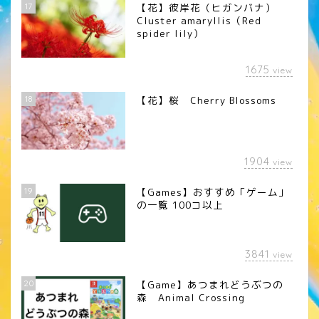
17
【花】彼岸花（ヒガンバナ）
Cluster amaryllis（Red
spider lily）
1675
view
18
【花】桜 Cherry Blossoms
1904
view
19
【Games】おすすめ「ゲーム」
の一覧 100コ以上
3841
view
20
【Game】あつまれどうぶつの
森 Animal Crossing