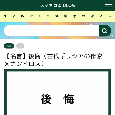
スマネコ＠ BLOG
🐈
🏀
📸
🌸
♨️
🎐
🕊
😸
📚
🎞
🖋
🎵
🍳
名言
PR
【名言】後悔（古代ギリシアの作家
メナンドロス）