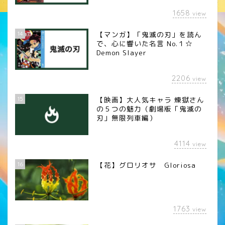
1658
view
14
【マンガ】「鬼滅の刃」を読ん
で、心に響いた名言 No.１☆
Demon Slayer
2206
view
15
【映画】大人気キャラ 煉󠄁獄さん
の５つの魅力（劇場版「鬼滅の
刃」無限列車編）
4114
view
16
【花】グロリオサ Gloriosa
1763
view