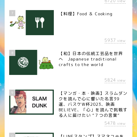
6720
view
7
【料理】Food ＆ Cooking
5937
view
8
【和】日本の伝統工芸品を世界
へ Japanese traditional
crafts to the world
5824
view
9
【マンガ・本・映画】スラムダン
クを読んで心に響いた名言39
選、バスケW杯2023、映画
BELIEVE、「心」を読んで挑戦す
る人に届けたい “７つの言葉”
5478
view
10
【LINEスタンプ】スマネコ＠を