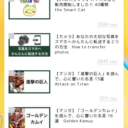
販売開始しました‼︎ 40種類
the Smart Cat
3924
view
11
【カメラ】あなたの大切な写真を
スマホへかんたんに転送する２つ
の方法 How to transfer
photos
2843
view
12
【マンガ】「進撃の巨人」を読ん
で、心に響いた名言 13選
Attack on Titan
1511
view
13
【マンガ】「ゴールデンカムイ」
を読んで、心に響いた名言 16
選 Golden Kamuy