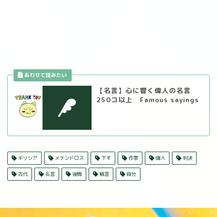
【名言】心に響く偉人の名言
250コ以上 Famous sayings
ギリシア
メナンドロス
下す
作家
偉人
判決
古代
名言
後悔
格言
自分