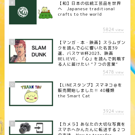
8
【和】日本の伝統工芸品を世界
へ Japanese traditional
crafts to the world
5824
view
9
【マンガ・本・映画】スラムダン
クを読んで心に響いた名言39
選、バスケW杯2023、映画
BELIEVE、「心」を読んで挑戦す
る人に届けたい “７つの言葉”
5478
view
10
【LINEスタンプ】スマネコ＠を
販売開始しました‼︎ 40種類
the Smart Cat
3924
view
11
【カメラ】あなたの大切な写真を
スマホへかんたんに転送する２つ
の方法 How to transfer