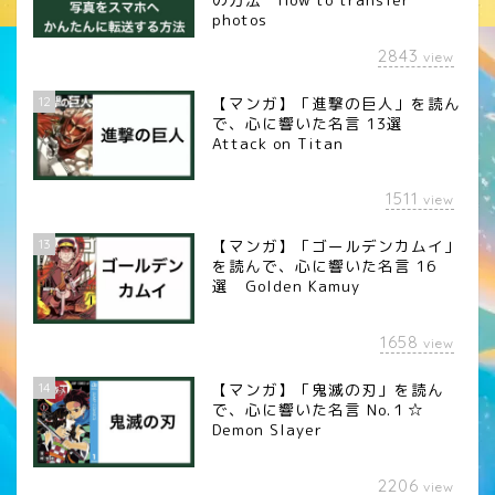
photos
2843
view
12
【マンガ】「進撃の巨人」を読ん
で、心に響いた名言 13選
Attack on Titan
1511
view
13
【マンガ】「ゴールデンカムイ」
を読んで、心に響いた名言 16
選 Golden Kamuy
1658
view
14
【マンガ】「鬼滅の刃」を読ん
で、心に響いた名言 No.１☆
Demon Slayer
2206
view