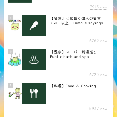
7915
view
5
【名言】心に響く偉人の名言
250コ以上 Famous sayings
6769
view
6
【温泉】スーパー銭湯巡り
Public bath and spa
6720
view
7
【料理】Food ＆ Cooking
5937
view