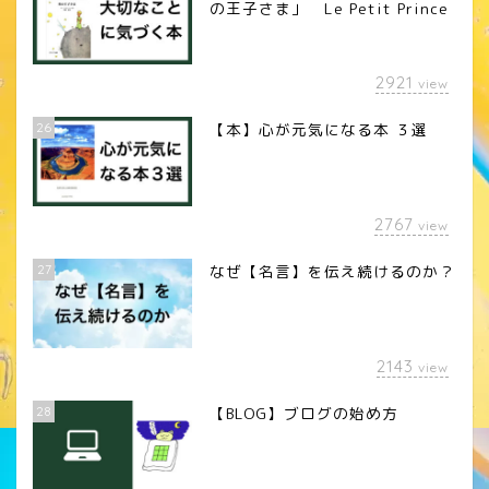
の王子さま」 Le Petit Prince
2921
view
26
【本】心が元気になる本 ３選
2767
view
27
なぜ【名言】を伝え続けるのか？
2143
view
28
【BLOG】ブログの始め方