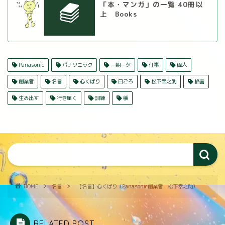
「本・マンガ」の一覧 40冊以
上 Books
Panasonic
パナソニック
一朝一夕
仕事
偉人
創業者
名言
心くばり
日ごろ
松下幸之助
格言
生み出す
行き届く
訓練
躾
HOME
名言
【名言】心くばり（Panasonic創業者 松下幸之助）
RELATED POST