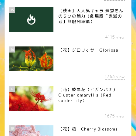
15
【映画】大人気キャラ 煉󠄁獄さん
の５つの魅力（劇場版「鬼滅の
刃」無限列車編）
4115
view
16
【花】グロリオサ Gloriosa
1763
view
17
【花】彼岸花（ヒガンバナ）
Cluster amaryllis（Red
spider lily）
1675
view
18
【花】桜 Cherry Blossoms