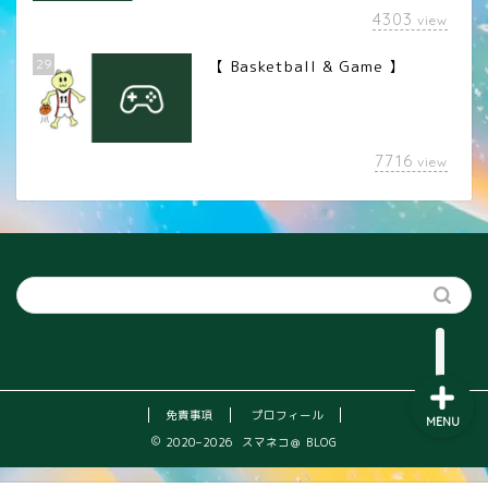
4303
view
29
【 Basketball & Game 】
LINEスタンプ
7716
view
カメラレンズ
YouTube
SNS
免責事項
プロフィール
MENU
2020–2026 スマネコ＠ BLOG