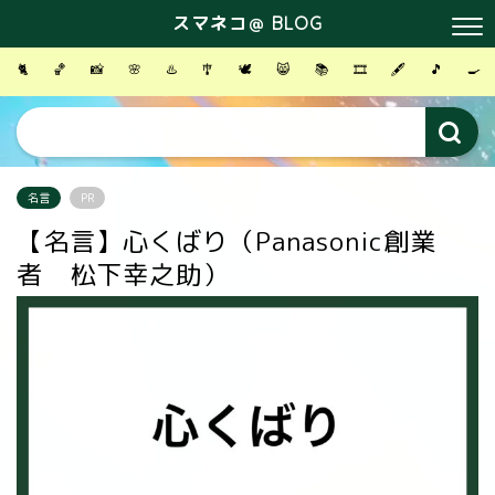
スマネコ＠ BLOG
🐈
🏀
📸
🌸
♨️
🎐
🕊
😸
📚
🎞
🖋
🎵
🍳
名言
PR
【名言】心くばり（Panasonic創業
者 松下幸之助）