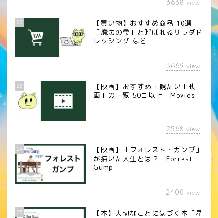
3638
view
22
【買い物】おすすめ商品 10選
「魔法の雫」と呼ばれるサラダド
レッシング など
3669
view
23
【映画】おすすめ・観たい「映
画」の一覧 50コ以上 Movies
2568
view
24
【映画】「フォレスト・ガンプ」
が描いた人生とは？ Forrest
Gump
2400
view
25
【本】大切なことに気づく本「星