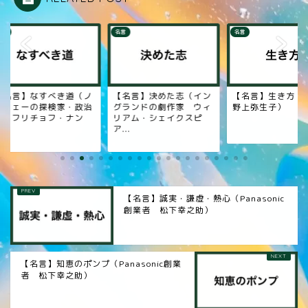
名言
名言
名言】なすべき道（ノ
【名言】決めた志（イン
【名言】生き方（
ウェーの探検家・政治
グランドの劇作家 ウィ
野上弥生子）
 フリチョフ・ナン
リアム・シェイクスピ
.
ア...
【名言】誠実・謙虚・熱心（Panasonic
創業者 松下幸之助）
【名言】知恵のポンプ（Panasonic創業
者 松下幸之助）