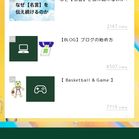
2147
view
28
【BLOG】ブログの始め方
4307
view
29
【 Basketball & Game 】
LINEスタンプ
7719
view
カメラレンズ
YouTube