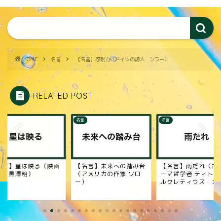
HOME
名言
【名言】忍耐力（ドイツの詩人 シラー）
RELATED POST
名言
名言
名言】未来への踏み台
【名言】雨だれ（古代ロ
【名言】最も大切な
アメリカの作家 ソロ
ーマ哲学者 ティトゥス・
（詩人 相田みつを
）
ルクレティウス・カ...