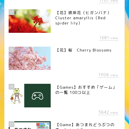
1767
view
17
【花】彼岸花（ヒガンバナ）
Cluster amaryllis（Red
spider lily）
1681
view
18
【花】桜 Cherry Blossoms
1908
view
19
【Games】おすすめ「ゲーム」
の一覧 100コ以上
3842
view
20
【Game】あつまれどうぶつの