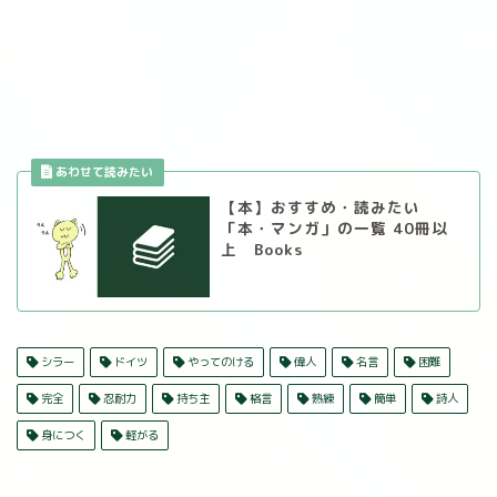
【本】おすすめ・読みたい
「本・マンガ」の一覧 40冊以
上 Books
シラー
ドイツ
やってのける
偉人
名言
困難
完全
忍耐力
持ち主
格言
熟練
簡単
詩人
身につく
軽がる