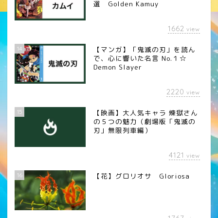
選 Golden Kamuy
1662
view
14
【マンガ】「鬼滅の刃」を読ん
で、心に響いた名言 No.１☆
Demon Slayer
2220
view
15
【映画】大人気キャラ 煉󠄁獄さん
の５つの魅力（劇場版「鬼滅の
刃」無限列車編）
4121
view
16
【花】グロリオサ Gloriosa