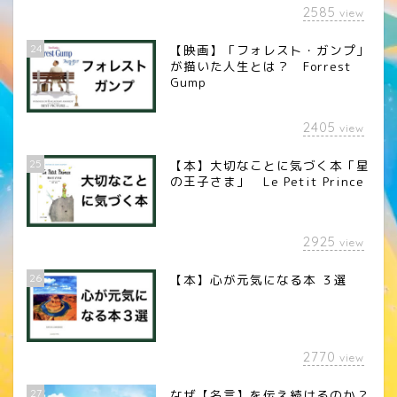
2585
view
24
【映画】「フォレスト・ガンプ」
が描いた人生とは？ Forrest
Gump
2405
view
25
【本】大切なことに気づく本「星
の王子さま」 Le Petit Prince
2925
view
26
【本】心が元気になる本 ３選
2770
view
27
なぜ【名言】を伝え続けるのか？