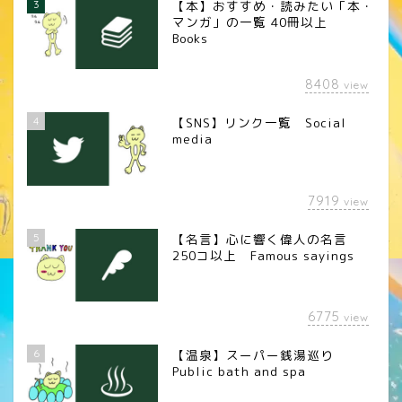
3
【本】おすすめ・読みたい「本・
マンガ」の一覧 40冊以上
Books
8408
view
4
【SNS】リンク一覧 Social
media
7919
view
5
【名言】心に響く偉人の名言
250コ以上 Famous sayings
6775
view
6
【温泉】スーパー銭湯巡り
Public bath and spa