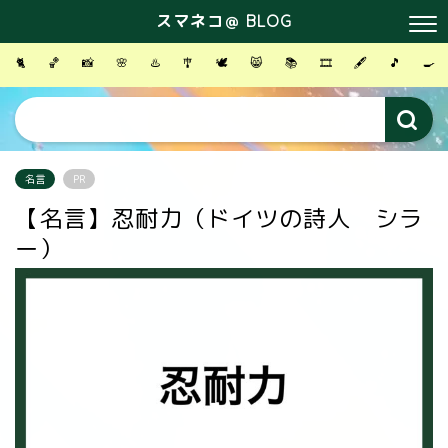
スマネコ＠ BLOG
🐈
🏀
📸
🌸
♨️
🎐
🕊
😸
📚
🎞
🖋
🎵
🍳
名言
PR
【名言】忍耐力（ドイツの詩人 シラ
ー）