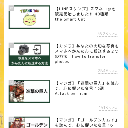
10
【LINEスタンプ】スマネコ＠を
販売開始しました‼︎ 40種類
the Smart Cat
3928
view
11
【カメラ】あなたの大切な写真を
スマホへかんたんに転送する２つ
の方法 How to transfer
photos
2846
view
12
【マンガ】「進撃の巨人」を読ん
で、心に響いた名言 13選
Attack on Titan
1518
view
13
【マンガ】「ゴールデンカムイ」
を読んで、心に響いた名言 16