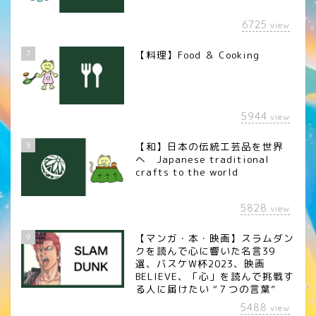
6725
view
7
【料理】Food ＆ Cooking
5944
view
8
【和】日本の伝統工芸品を世界
へ Japanese traditional
crafts to the world
5828
view
9
【マンガ・本・映画】スラムダン
クを読んで心に響いた名言39
選、バスケW杯2023、映画
BELIEVE、「心」を読んで挑戦す
る人に届けたい “７つの言葉”
5488
view