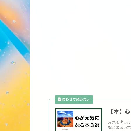
【本】心
元気を出した
などに良い本