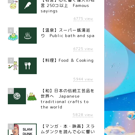
5
言 250コ以上 Famous
sayings
6775
view
【温泉】スーパー銭湯巡
6
り Public bath and spa
6725
view
【料理】Food ＆ Cooking
7
5944
view
【和】日本の伝統工芸品を
8
世界へ Japanese
traditional crafts to
the world
5828
view
【マンガ・本・映画】スラ
9
ムダンクを読んで心に響い