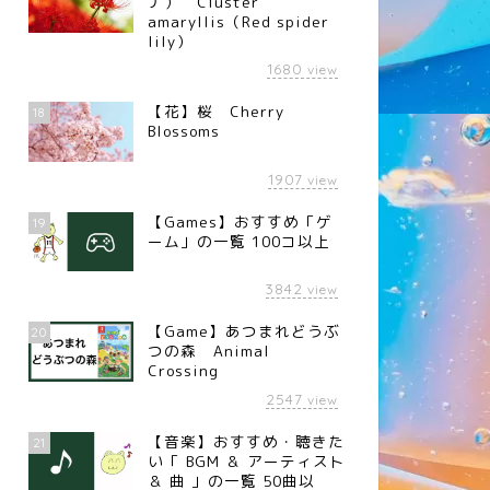
ナ） Cluster
amaryllis（Red spider
lily）
1680
view
【花】桜 Cherry
18
Blossoms
1907
view
【Games】おすすめ「ゲ
19
ーム」の一覧 100コ以上
3842
view
【Game】あつまれどうぶ
20
つの森 Animal
Crossing
2547
view
【音楽】おすすめ・聴きた
21
い「 BGM ＆ アーティスト
＆ 曲 」の一覧 50曲以