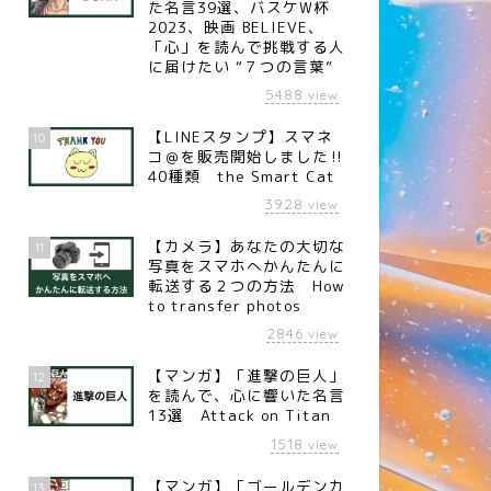
た名言39選、バスケW杯
2023、映画 BELIEVE、
「心」を読んで挑戦する人
に届けたい “７つの言葉”
5488
view
【LINEスタンプ】スマネ
10
コ＠を販売開始しました‼︎
40種類 the Smart Cat
3928
view
【カメラ】あなたの大切な
11
写真をスマホへかんたんに
転送する２つの方法 How
to transfer photos
言
名言
2846
view
【マンガ】「進撃の巨人」
12
を読んで、心に響いた名言
13選 Attack on Titan
1518
view
名言】人の和（中国の思想
【名言】若くして求める（ドイ
 孟子）
ツの詩人 ゲーテ）
【マンガ】「ゴールデンカ
13