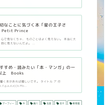
切なことに気づく本「星の王子さ
etit Prince
 心で見なくちゃ、 ものごとはよく見えない。 本当に大
目に見えないんだよ。 ...
すすめ・読みたい「本・マンガ」の一
以上 Books
響く本があれば嬉しいです。 タイトル ア 行
c,f,g,a,d,e){b.Mo...
マーフィー
今
偉人
名言
志す
教育者