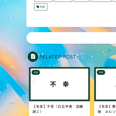
格言
RELATED POST
名言
名言
学者 加藤
【名言】勇者（南アフリカ大統
【名言】夢
領 ネルソン・マンデラ）
（幕末の思