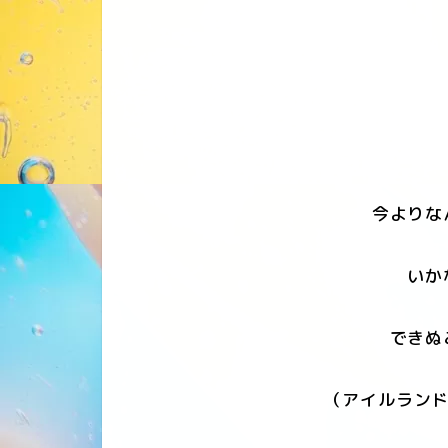
今よりな
いか
できぬ
（アイルランド