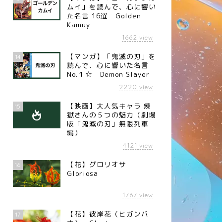
ムイ」を読んで、心に響い
た名言 16選 Golden
Kamuy
1662
view
【マンガ】「鬼滅の刃」を
14
読んで、心に響いた名言
No.１☆ Demon Slayer
2220
view
【映画】大人気キャラ 煉󠄁
15
獄さんの５つの魅力（劇場
版「鬼滅の刃」無限列車
編）
4121
view
【花】グロリオサ
16
Gloriosa
1767
view
【花】彼岸花（ヒガンバ
17