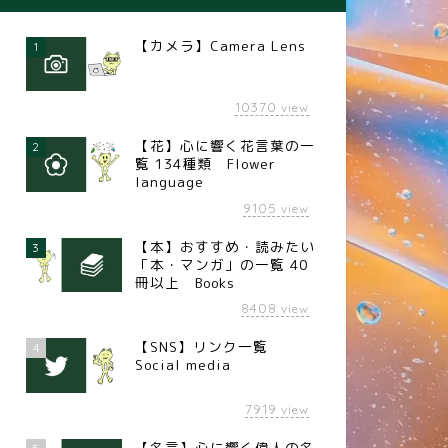
【カメラ】Camera Lens
1
10370
view
【花】心に響く花言葉の一
2
覧 134種類 Flower
language
9105
view
【本】おすすめ・読みたい
3
「本・マンガ」の一覧 40
冊以上 Books
8408
view
【SNS】リンク一覧
4
Social media
7919
view
【名言】心に響く偉人の名