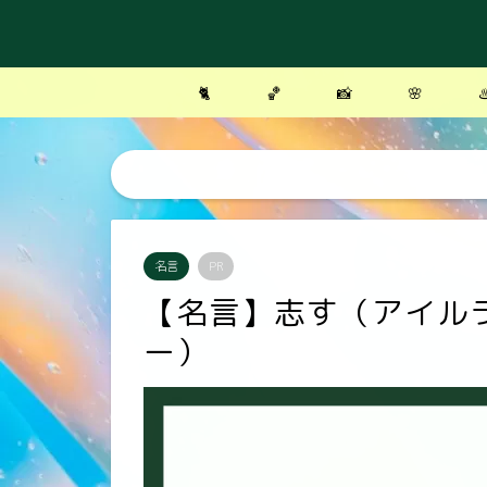
🐈
🏀
📸
🌸
♨
名言
PR
【名言】志す（アイル
ー）