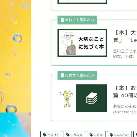
【本】大
ま」 Le P
星の王子さま
切なことは、 
【本】お
覧 40冊
あなたの心に
(function(b,
アメリカ
いかなる
できる
なんなりと