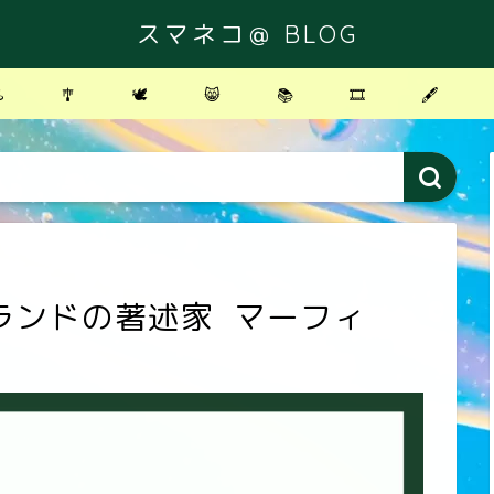
スマネコ＠ BLOG
️
🎐
🕊
😸
📚
🎞
🖋
ランドの著述家 マーフィ