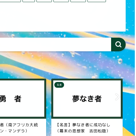
名言
名
なき者に成功なし
【名言】信頼関係（プロ野球監
【
想家 吉田松陰）
督 森祇晶）
家