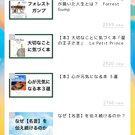
が描いた人生とは？ Forrest
Gump
2399
view
25
【本】大切なことに気づく本「星
の王子さま」 Le Petit Prince
2920
view
26
【本】心が元気になる本 ３選
2766
view
27
なぜ【名言】を伝え続けるのか？