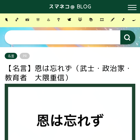
スマネコ＠ BLOG
🐈
🏀
📸
🌸
♨️
🎐
🕊
😸
📚
🎞
🖋
🎵
🍳
名言
PR
【名言】恩は忘れず（武士・政治家・
教育者 大隈重信）