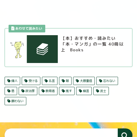
【本】おすすめ・読みたい
「本・マンガ」の一覧 40冊以
上 Books
偉人
受ける
名言
報
大隈重信
忘れない
恩
政治家
教育者
施す
格言
武士
願わない