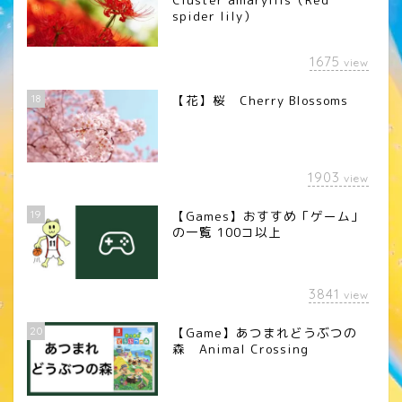
spider lily）
1675
view
18
【花】桜 Cherry Blossoms
1903
view
19
【Games】おすすめ「ゲーム」
の一覧 100コ以上
3841
view
20
【Game】あつまれどうぶつの
森 Animal Crossing