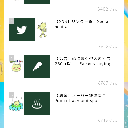
8402
view
4
【SNS】リンク一覧 Social
media
7913
view
5
【名言】心に響く偉人の名言
250コ以上 Famous sayings
6767
view
6
【温泉】スーパー銭湯巡り
Public bath and spa
6718
view