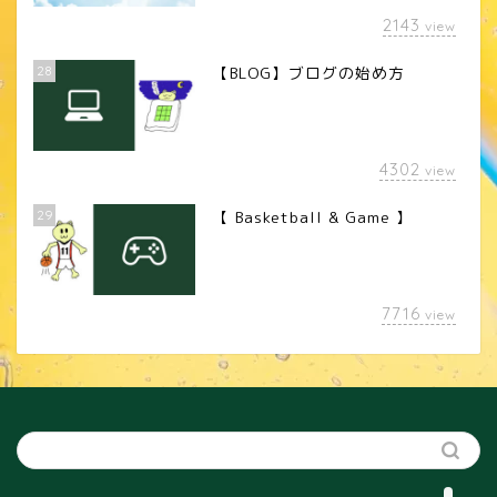
2143
view
28
【BLOG】ブログの始め方
4302
view
29
【 Basketball & Game 】
LINEスタンプ
7716
view
カメラレンズ
YouTube
SNS