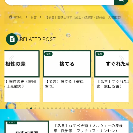
HOME
名言
【名言】恩は忘れず（武士・政治家・教育者 大隈重信）
RELATED POST
名言
名言
名言】捨てる（僧侶
【名言】すぐれた魂（作
【名言】幸福（本田
也）
家 坂口安吾）
工業創業者 本田宗
郎）
【名言】なすべき道（ノルウェーの探検
家・政治家 フリチョフ・ナンセン）