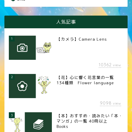
人気記事
1
【カメラ】Camera Lens
10362
view
2
【花】心に響く花言葉の一覧
134種類 Flower language
9098
view
3
【本】おすすめ・読みたい「本・
マンガ」の一覧 40冊以上
Books