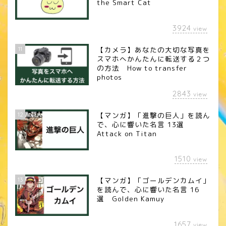
the Smart Cat
3924
view
11
【カメラ】あなたの大切な写真を
スマホへかんたんに転送する２つ
の方法 How to transfer
photos
2843
view
12
【マンガ】「進撃の巨人」を読ん
で、心に響いた名言 13選
Attack on Titan
1510
view
13
【マンガ】「ゴールデンカムイ」
を読んで、心に響いた名言 16
選 Golden Kamuy
1657
view