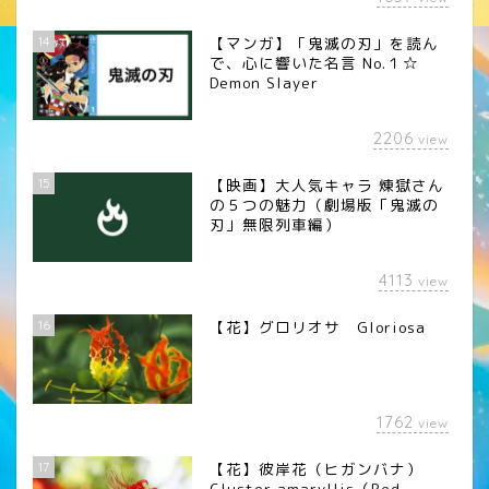
14
【マンガ】「鬼滅の刃」を読ん
で、心に響いた名言 No.１☆
Demon Slayer
2206
view
15
【映画】大人気キャラ 煉󠄁獄さん
の５つの魅力（劇場版「鬼滅の
刃」無限列車編）
4113
view
16
【花】グロリオサ Gloriosa
1762
view
17
【花】彼岸花（ヒガンバナ）
Cluster amaryllis（Red