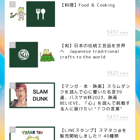
7
【料理】Food ＆ Cooking
5937
view
8
【和】日本の伝統工芸品を世界
へ Japanese traditional
crafts to the world
5823
view
9
【マンガ・本・映画】スラムダン
クを読んで心に響いた名言39
選、バスケW杯2023、映画
BELIEVE、「心」を読んで挑戦す
る人に届けたい “７つの言葉”
5477
view
10
【LINEスタンプ】スマネコ＠を
販売開始しました‼︎ 40種類