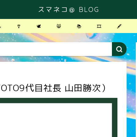
スマネコ＠ BLOG
️
🎐
🕊
😸
📚
🎞
🖋
OTO9代目社長 山田勝次）