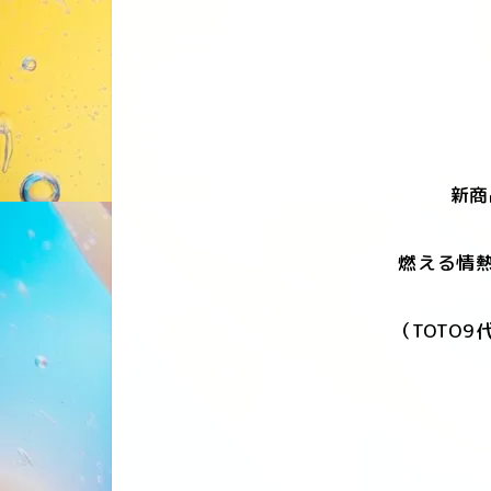
新商
燃える情熱
（TOTO