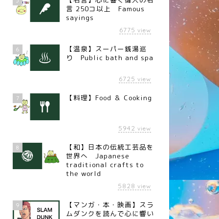
5
言 250コ以上 Famous
sayings
6775
view
【温泉】スーパー銭湯巡
6
り Public bath and spa
6725
view
【料理】Food ＆ Cooking
7
5942
view
言
名言
【和】日本の伝統工芸品を
8
世界へ Japanese
traditional crafts to
the world
5828
view
名言】逆境（イングランドの
【名言】自分で見つける（豊田
【マンガ・本・映画】スラ
9
作家 シェイクスピア）
自動織機創業者 豊田佐吉）
ムダンクを読んで心に響い