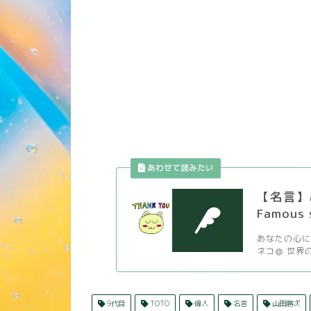
【名言】
Famous 
あなたの心に響
ネコ＠ 世界の名
9代目
TOTO
偉人
名言
山田勝次