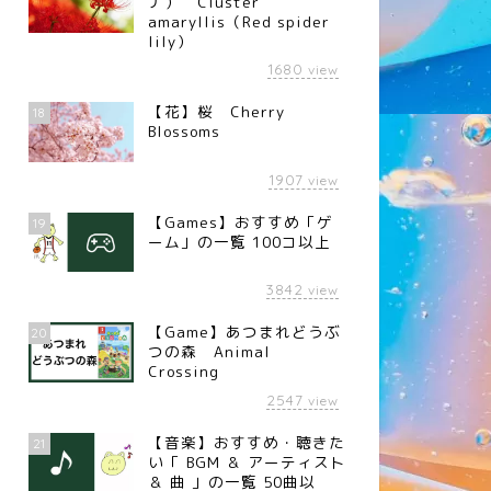
ナ） Cluster
amaryllis（Red spider
lily）
1680
view
【花】桜 Cherry
18
Blossoms
1907
view
【Games】おすすめ「ゲ
19
ーム」の一覧 100コ以上
3842
view
【Game】あつまれどうぶ
20
つの森 Animal
Crossing
2547
view
【音楽】おすすめ・聴きた
21
い「 BGM ＆ アーティスト
＆ 曲 」の一覧 50曲以