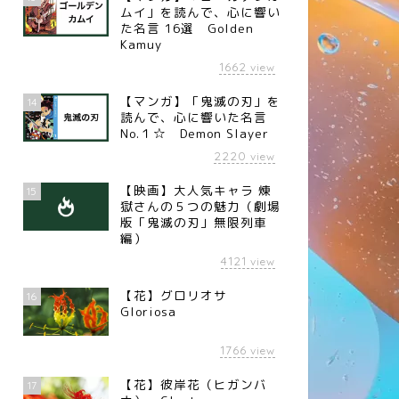
ムイ」を読んで、心に響い
た名言 16選 Golden
Kamuy
1662
view
【マンガ】「鬼滅の刃」を
14
読んで、心に響いた名言
No.１☆ Demon Slayer
2220
view
【映画】大人気キャラ 煉󠄁
15
獄さんの５つの魅力（劇場
版「鬼滅の刃」無限列車
編）
4121
view
【花】グロリオサ
16
Gloriosa
1766
view
【花】彼岸花（ヒガンバ
17