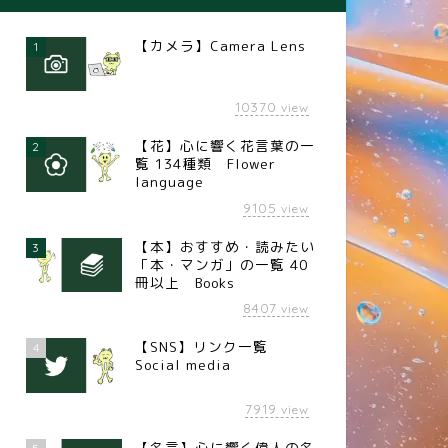
【カメラ】Camera Lens
1
10370
view
【花】心に響く花言葉の一
2
覧 134種類 Flower
language
9105
view
【本】おすすめ・読みたい
3
「本・マンガ」の一覧 40
冊以上 Books
8407
view
【SNS】リンク一覧
4
Social media
7919
view
【名言】心に響く偉人の名