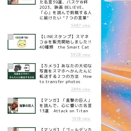
た名言39選、バスケW杯
2023、映画 BELIEVE、
「心」を読んで挑戦する人
に届けたい “７つの言葉”
5487
view
【LINEスタンプ】スマネ
10
コ＠を販売開始しました‼︎
40種類 the Smart Cat
3928
view
【カメラ】あなたの大切な
11
写真をスマホへかんたんに
転送する２つの方法 How
to transfer photos
2846
view
【マンガ】「進撃の巨人」
12
を読んで、心に響いた名言
13選 Attack on Titan
1518
view
【マンガ】「ゴールデンカ
13