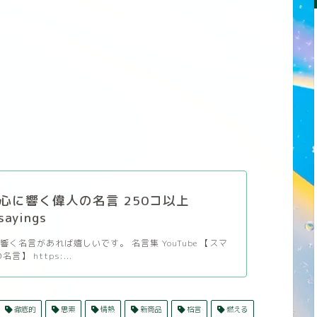
心に響く偉人の名言 250コ以上
sayings
く名言があれば嬉しいです。 名言集 YouTube 【スマ
言】 https:...
徹底的
思索
情熱
新商品
格言
燃える