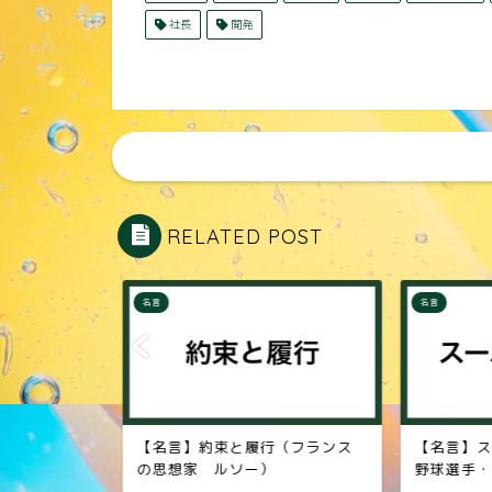
社長
開発
RELATED POST
名言
名言
ランスの思
【名言】約束と履行（フランス
【名言】ス
エール）
の思想家 ルソー）
野球選手・