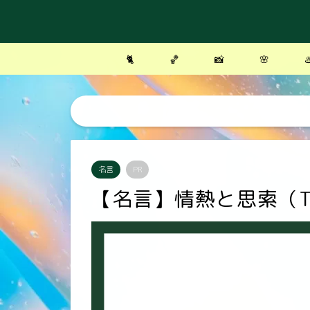
🐈
🏀
📸
🌸
♨
名言
PR
【名言】情熱と思索（T