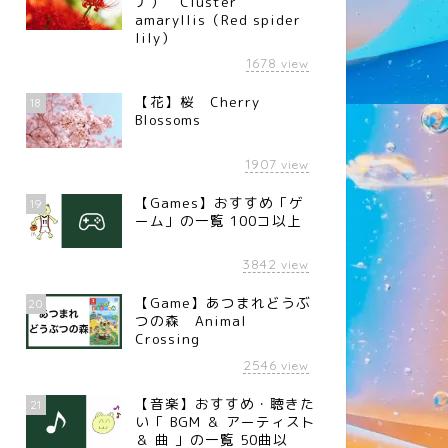
ナ） Cluster
amaryllis（Red spider
lily）
1678
view
【花】桜 Cherry
18
Blossoms
1907
view
【Games】おすすめ「ゲ
19
ーム」の一覧 100コ以上
3842
view
【Game】あつまれどうぶ
20
つの森 Animal
Crossing
2546
view
【音楽】おすすめ・聴きた
21
い「 BGM ＆ アーティスト
＆ 曲 」の一覧 50曲以