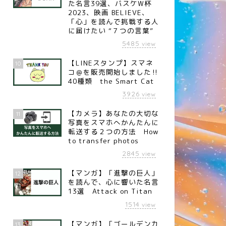
た名言39選、バスケW杯
2023、映画 BELIEVE、
「心」を読んで挑戦する人
に届けたい “７つの言葉”
5485
view
【LINEスタンプ】スマネ
10
コ＠を販売開始しました‼︎
40種類 the Smart Cat
3926
view
【カメラ】あなたの大切な
11
写真をスマホへかんたんに
転送する２つの方法 How
言
名言
to transfer photos
2845
view
【マンガ】「進撃の巨人」
12
を読んで、心に響いた名言
13選 Attack on Titan
名言】挑戦する条件（ガリバ
【名言】自分で何かやる（冒険
1514
view
ーインターナショナル創業者
家 植村直己）
【マンガ】「ゴールデンカ
鳥兼市）
13