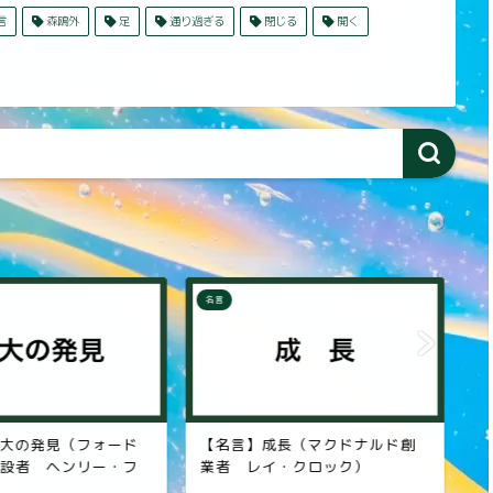
言
森鴎外
足
通り過ぎる
閉じる
開く
名言
名
大の発見（フォード
【名言】成長（マクドナルド創
【
設者 ヘンリー・フ
業者 レイ・クロック）
羽