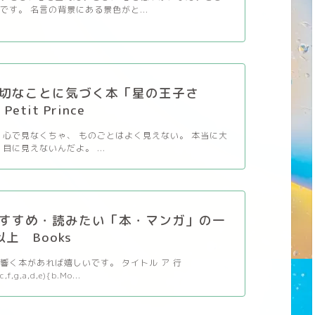
です。 名言の背景にある景色がと...
切なことに気づく本「星の王子さ
etit Prince
 心で見なくちゃ、 ものごとはよく見えない。 本当に大
目に見えないんだよ。 ...
すすめ・読みたい「本・マンガ」の一
以上 Books
響く本があれば嬉しいです。 タイトル ア 行
c,f,g,a,d,e){b.Mo...