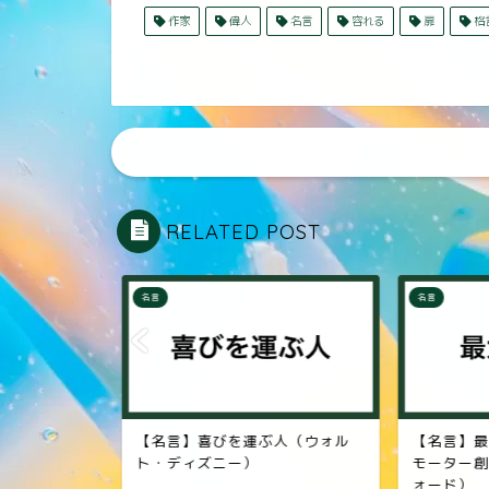
作家
偉人
名言
容れる
扉
格
RELATED POST
名言
名言
面（教育者
【名言】喜びを運ぶ人（ウォル
【名言】最
ト・ディズニー）
モーター創
ォード）