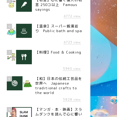
5
言 250コ以上 Famous
sayings
6772
view
【温泉】スーパー銭湯巡
6
り Public bath and spa
6723
view
【料理】Food ＆ Cooking
7
5940
view
【和】日本の伝統工芸品を
8
世界へ Japanese
traditional crafts to
the world
5828
view
【マンガ・本・映画】スラ
9
ムダンクを読んで心に響い