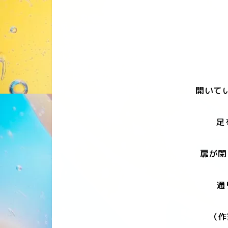
開いて
足
扉が閉
通
（作