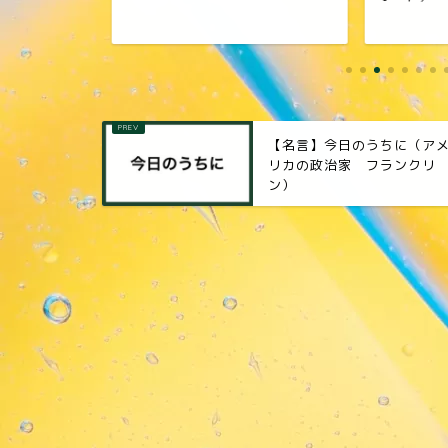
【名言】今日のうちに（ア
リカの政治家 フランクリ
ン）