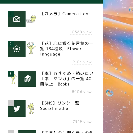
【カメラ】Camera Lens
1
10368
view
【花】心に響く花言葉の一
2
覧 134種類 Flower
language
9104
view
【本】おすすめ・読みたい
3
「本・マンガ」の一覧 40
冊以上 Books
8406
view
【SNS】リンク一覧
4
Social media
7919
view
【名言】心に響く偉人の名