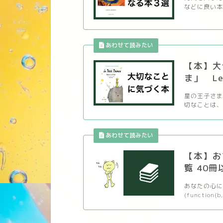
などに良い本
【本】大
ま」 Le P
星の王子さま
切なことは、 
【本】お
覧 40冊
あなたの心に
(function(b,