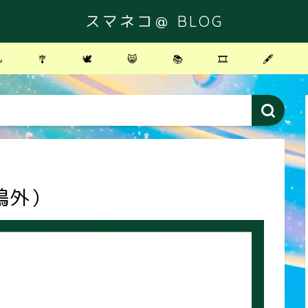
スマネコ＠ BLOG
️
🎐
🕊
😸
📚
🎞
🖋
鴎外）