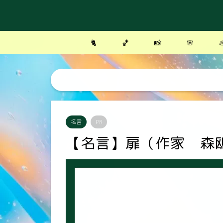
🐈
🏀
📸
🌸
♨
名言
PR
【名言】扉（作家 森