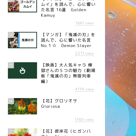
ムイ」を読んで、心に響い
た名言 16選 Golden
Kamuy
1661
view
【マンガ】「鬼滅の刃」を
14
読んで、心に響いた名言
No.１☆ Demon Slayer
2211
view
【映画】大人気キャラ 煉󠄁
15
獄さんの５つの魅力（劇場
版「鬼滅の刃」無限列車
編）
4119
view
【花】グロリオサ
16
Gloriosa
1765
view
【花】彼岸花（ヒガンバ
17