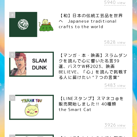
5940
view
8
【和】日本の伝統工芸品を世界
へ Japanese traditional
crafts to the world
5828
view
9
【マンガ・本・映画】スラムダン
クを読んで心に響いた名言39
選、バスケW杯2023、映画
BELIEVE、「心」を読んで挑戦す
る人に届けたい “７つの言葉”
5483
view
10
【LINEスタンプ】スマネコ＠を
販売開始しました‼︎ 40種類
the Smart Cat
3926
view