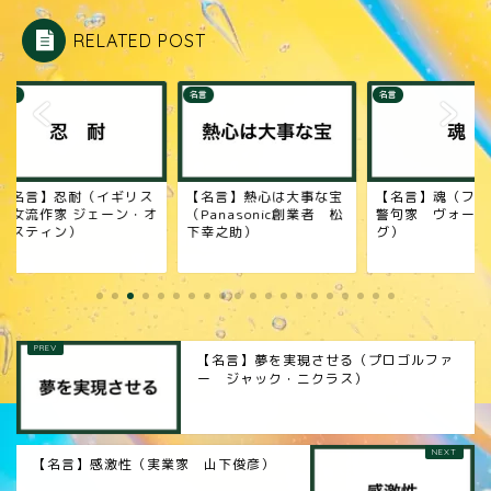
RELATED POST
名言
名言
名言】忍耐（イギリス
【名言】熱心は大事な宝
【名言】魂（フラン
女流作家 ジェーン・オ
（Panasonic創業者 松
警句家 ヴォーヴナ
スティン）
下幸之助）
グ）
【名言】夢を実現させる（プロゴルファ
ー ジャック・ニクラス）
【名言】感激性（実業家 山下俊彦）