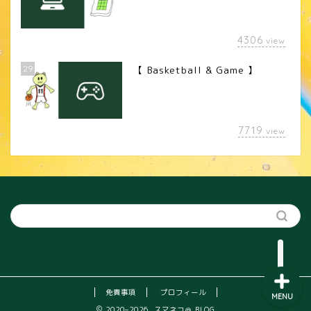
4306
view
29
【 Basketball & Game 】
LINEスタンプ
7719
view
カメラレンズ
YouTube
SNS
免責事項
プロフィール
MENU
2020–2026 スマネコ＠ BLOG