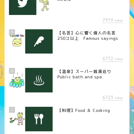
7919
view
5
【名言】心に響く偉人の名言
250コ以上 Famous sayings
6772
view
6
【温泉】スーパー銭湯巡り
Public bath and spa
6723
view
7
【料理】Food ＆ Cooking