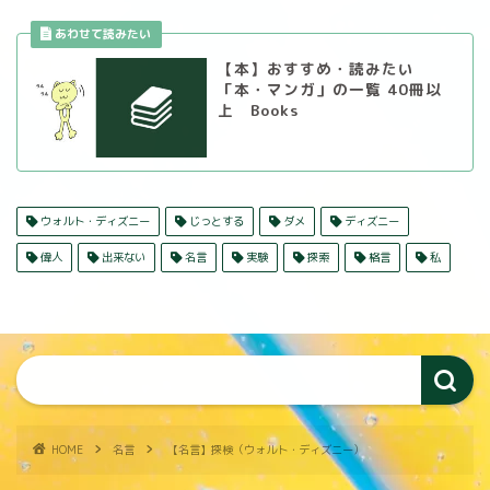
【本】おすすめ・読みたい
「本・マンガ」の一覧 40冊以
上 Books
ウォルト・ディズニー
じっとする
ダメ
ディズニー
偉人
出来ない
名言
実験
探索
格言
私
HOME
名言
【名言】探検（ウォルト・ディズニー）