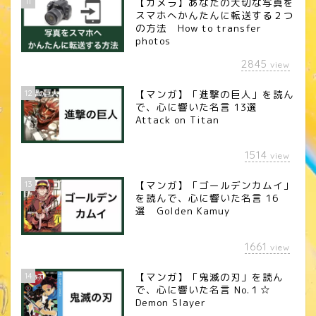
11
【カメラ】あなたの大切な写真を
スマホへかんたんに転送する２つ
の方法 How to transfer
photos
2845
view
12
【マンガ】「進撃の巨人」を読ん
で、心に響いた名言 13選
Attack on Titan
1514
view
13
【マンガ】「ゴールデンカムイ」
を読んで、心に響いた名言 16
選 Golden Kamuy
1661
view
14
【マンガ】「鬼滅の刃」を読ん
で、心に響いた名言 No.１☆
Demon Slayer