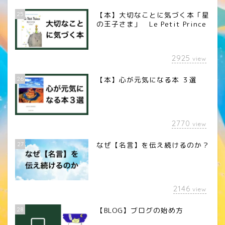
25
【本】大切なことに気づく本「星
の王子さま」 Le Petit Prince
2925
view
26
【本】心が元気になる本 ３選
2770
view
27
なぜ【名言】を伝え続けるのか？
2146
view
28
【BLOG】ブログの始め方