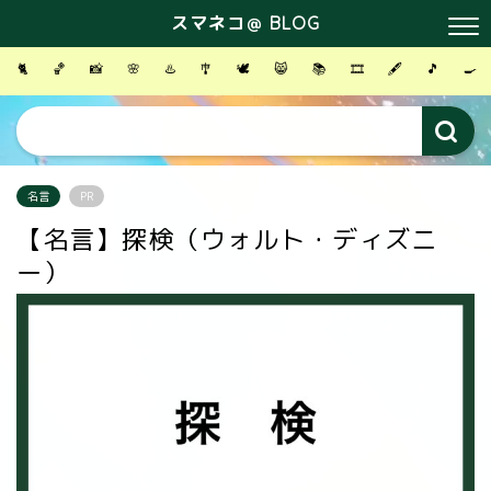
スマネコ＠ BLOG
🐈
🏀
📸
🌸
♨️
🎐
🕊
😸
📚
🎞
🖋
🎵
🍳
名言
PR
【名言】探検（ウォルト・ディズニ
ー）