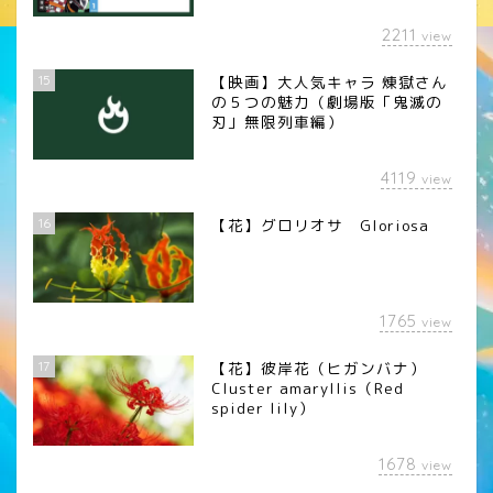
2211
view
15
【映画】大人気キャラ 煉󠄁獄さん
の５つの魅力（劇場版「鬼滅の
刃」無限列車編）
4119
view
16
【花】グロリオサ Gloriosa
1765
view
17
【花】彼岸花（ヒガンバナ）
Cluster amaryllis（Red
spider lily）
1678
view