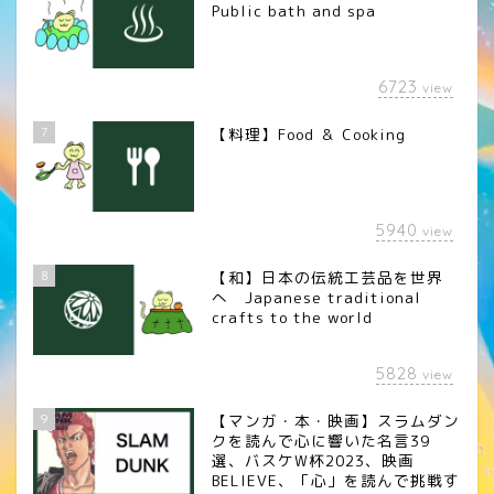
Public bath and spa
6723
view
7
【料理】Food ＆ Cooking
5940
view
8
【和】日本の伝統工芸品を世界
へ Japanese traditional
crafts to the world
5828
view
9
【マンガ・本・映画】スラムダン
クを読んで心に響いた名言39
選、バスケW杯2023、映画
BELIEVE、「心」を読んで挑戦す