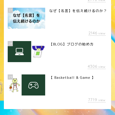
27
なぜ【名言】を伝え続けるのか？
2146
view
28
【BLOG】ブログの始め方
4306
view
29
【 Basketball & Game 】
LINEスタンプ
7719
view
カメラレンズ