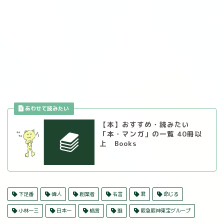
【本】おすすめ・読みたい
「本・マンガ」の一覧 40冊以
上 Books
下足番
偉人
創業者
名言
君
命じる
小林一三
日本一
格言
誰
阪急阪神東宝グループ