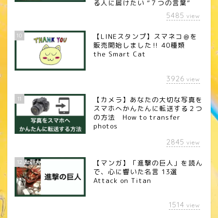
る人に届けたい “７つの言葉”
5485
view
10
【LINEスタンプ】スマネコ＠を
販売開始しました‼︎ 40種類
the Smart Cat
3926
view
11
【カメラ】あなたの大切な写真を
スマホへかんたんに転送する２つ
の方法 How to transfer
photos
2845
view
12
【マンガ】「進撃の巨人」を読ん
で、心に響いた名言 13選
Attack on Titan
1514
view