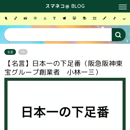
スマネコ＠ BLOG
🐈
🏀
📸
🌸
♨️
🎐
🕊
😸
📚
🎞
🖋
🎵
🍳
名言
PR
【名言】日本一の下足番（阪急阪神東
宝グループ創業者 小林一三）