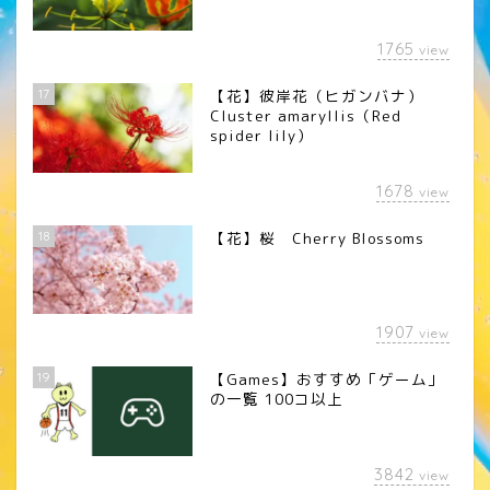
1765
view
17
【花】彼岸花（ヒガンバナ）
Cluster amaryllis（Red
spider lily）
1678
view
18
【花】桜 Cherry Blossoms
1907
view
19
【Games】おすすめ「ゲーム」
の一覧 100コ以上
3842
view