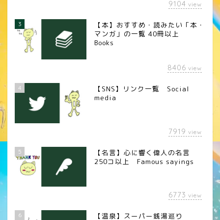
9104
view
3
【本】おすすめ・読みたい「本・
マンガ」の一覧 40冊以上
Books
8406
view
4
【SNS】リンク一覧 Social
media
7919
view
5
【名言】心に響く偉人の名言
250コ以上 Famous sayings
6773
view
6
【温泉】スーパー銭湯巡り