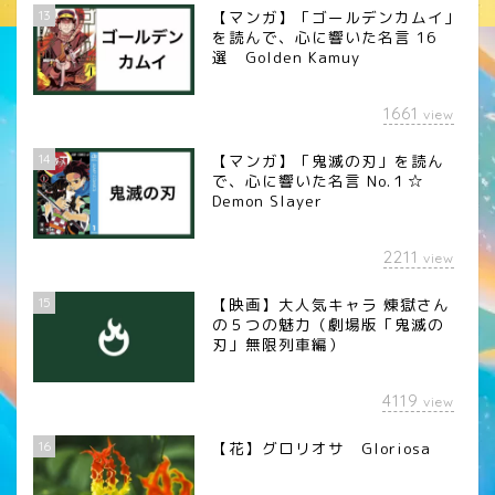
13
【マンガ】「ゴールデンカムイ」
を読んで、心に響いた名言 16
選 Golden Kamuy
1661
view
14
【マンガ】「鬼滅の刃」を読ん
で、心に響いた名言 No.１☆
Demon Slayer
2211
view
15
【映画】大人気キャラ 煉󠄁獄さん
の５つの魅力（劇場版「鬼滅の
刃」無限列車編）
4119
view
16
【花】グロリオサ Gloriosa