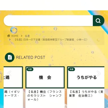
HOME
名言
【名言】日本一の下足番（阪急阪神東宝グループ創業者 小林一三）
RELATED POST
名言
名言
名言】機会（フランス
【名言】うちがやる（実
【名言】笑い（デン
モラリスト シャンフ
業家 佐治敬三）
クのピアニスト・コ
ール）
ィアン ヴィクトル
ボ...