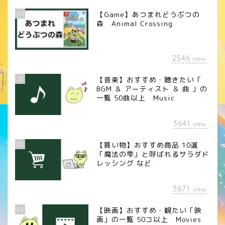
20
【Game】あつまれどうぶつの
森 Animal Crossing
2546
view
21
【音楽】おすすめ・聴きたい「
BGM ＆ アーティスト ＆ 曲 」の
一覧 50曲以上 Music
3641
view
22
【買い物】おすすめ商品 10選
「魔法の雫」と呼ばれるサラダド
レッシング など
3671
view
23
【映画】おすすめ・観たい「映
画」の一覧 50コ以上 Movies