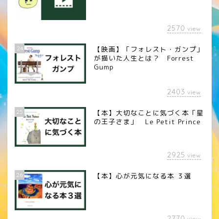
2570
view
24
【映画】「フォレスト・ガンプ」
が描いた人生とは？ Forrest
Gump
2403
view
25
【本】大切なことに気づく本「星
の王子さま」 Le Petit Prince
2925
view
26
【本】心が元気になる本 ３選
2770
view