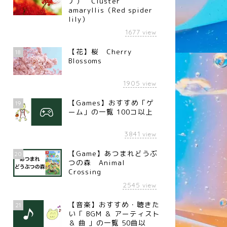
ナ） Cluster
amaryllis（Red spider
lily）
1677
view
【花】桜 Cherry
18
Blossoms
1905
view
【Games】おすすめ「ゲ
19
ーム」の一覧 100コ以上
3841
view
【Game】あつまれどうぶ
20
つの森 Animal
Crossing
2545
view
【音楽】おすすめ・聴きた
21
い「 BGM ＆ アーティスト
＆ 曲 」の一覧 50曲以