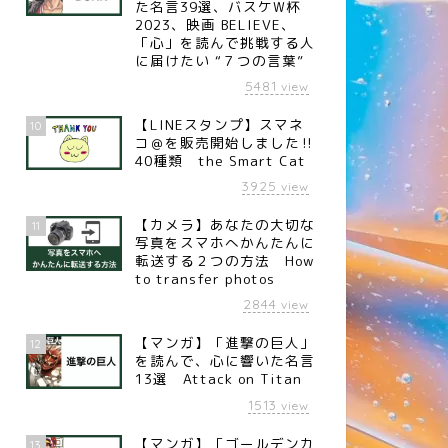
た名言39選、バスケW杯
2023、映画 BELIEVE、
「心」を読んで挑戦する人
に届けたい “７つの言葉”
5481
view
【LINEスタンプ】スマネ
10
コ＠を販売開始しました‼︎
40種類 the Smart Cat
3925
言
名言
view
【カメラ】あなたの大切な
11
写真をスマホへかんたんに
転送する２つの方法 How
to transfer photos
2844
view
名言】妄想（プロゴルファ
【名言】太陽（ドイツの詩人
 青木功）
シラー）
【マンガ】「進撃の巨人」
12
を読んで、心に響いた名言
13選 Attack on Titan
1513
view
【マンガ】「ゴールデンカ
13