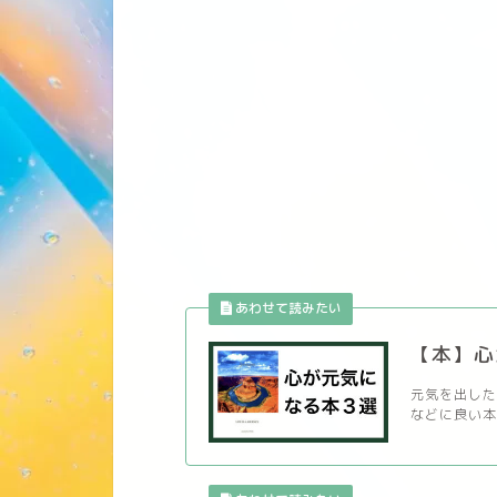
【本】心
元気を出した
などに良い本