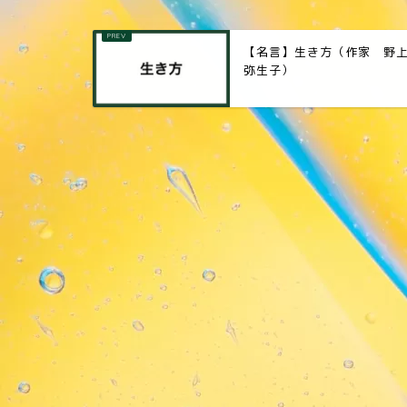
【名言】生き方（作家 野
弥生子）