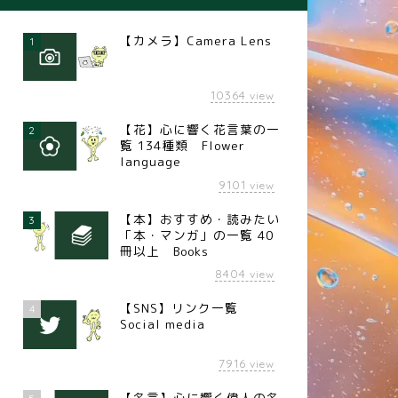
【カメラ】Camera Lens
1
10364
view
【花】心に響く花言葉の一
2
覧 134種類 Flower
language
9101
view
【本】おすすめ・読みたい
3
「本・マンガ」の一覧 40
冊以上 Books
8404
view
【SNS】リンク一覧
4
Social media
7916
view
【名言】心に響く偉人の名