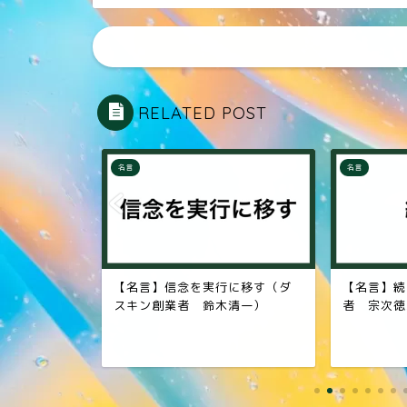
RELATED POST
名言
名言
に移す（ダ
【名言】続ける（壱番屋創業
【名言】人
清一）
者 宗次徳二）
家 坂口安