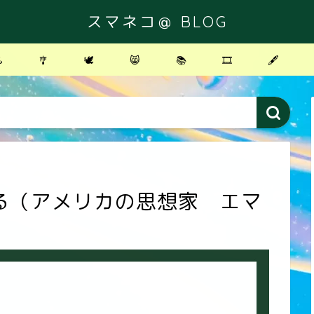
スマネコ＠ BLOG
️
🎐
🕊
😸
📚
🎞
🖋
る（アメリカの思想家 エマ