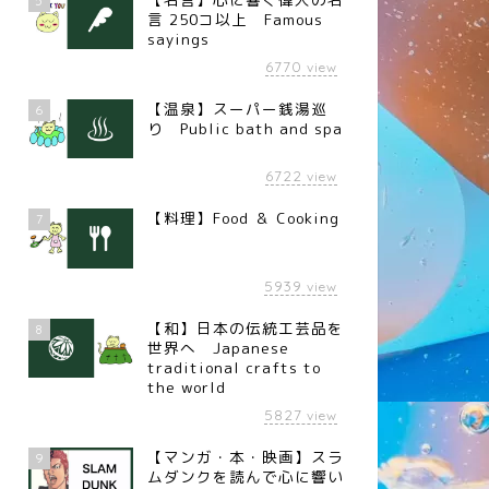
5
言 250コ以上 Famous
sayings
6770
view
【温泉】スーパー銭湯巡
6
り Public bath and spa
6722
view
【料理】Food ＆ Cooking
7
5939
view
【和】日本の伝統工芸品を
8
世界へ Japanese
traditional crafts to
the world
5827
view
【マンガ・本・映画】スラ
9
ムダンクを読んで心に響い