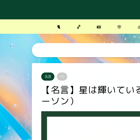
🐈
🏀
📸
🌸
♨
名言
PR
【名言】星は輝いてい
ーソン）