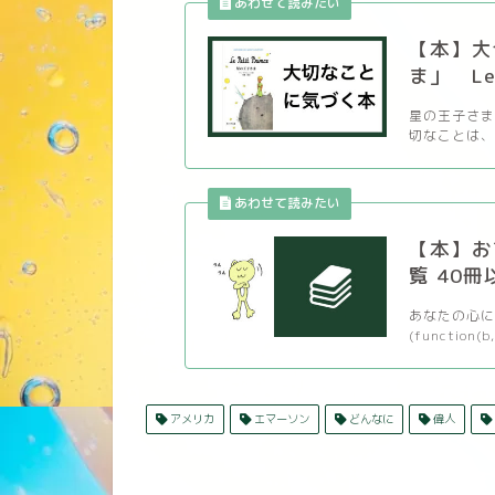
【本】大
ま」 Le P
星の王子さま
切なことは、 
【本】お
覧 40冊
あなたの心に
(function(b,
アメリカ
エマーソン
どんなに
偉人