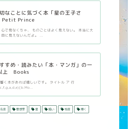
切なことに気づく本「星の王子さ
etit Prince
 心で見なくちゃ、 ものごとはよく見えない。 本当に大
目に見えないんだよ。 ...
すすめ・読みたい「本・マンガ」の一
以上 Books
響く本があれば嬉しいです。 タイトル ア 行
c,f,g,a,d,e){b.Mo...
名言
思想家
星
暗い
格言
輝く