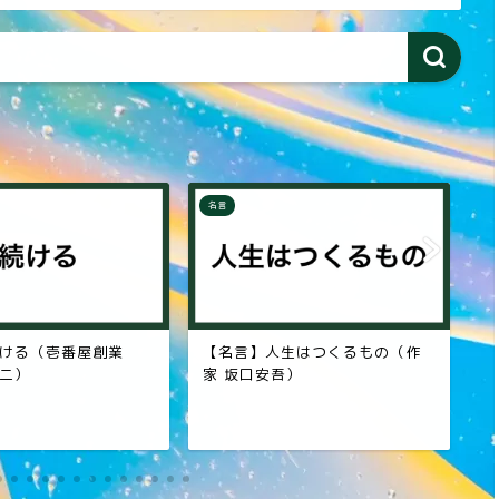
名言
名
生はつくるもの（作
【名言】至誠（日産コンツェル
【
吾）
ン創始者 鮎川義介）
ー