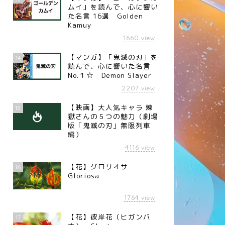
ムイ」を読んで、心に響い
た名言 16選 Golden
Kamuy
1660
view
【マンガ】「鬼滅の刃」を
14
読んで、心に響いた名言
No.１☆ Demon Slayer
2207
view
【映画】大人気キャラ 煉󠄁
15
獄さんの５つの魅力（劇場
版「鬼滅の刃」無限列車
編）
4116
view
【花】グロリオサ
16
Gloriosa
1764
view
【花】彼岸花（ヒガンバ
17