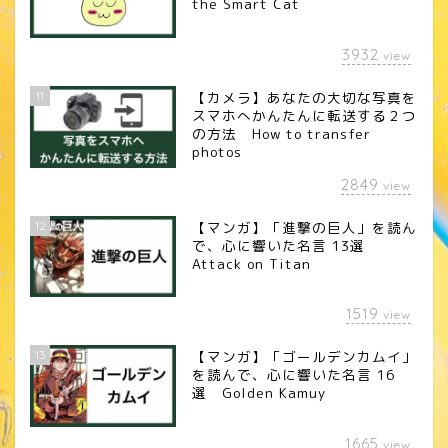
the Smart Cat
3932
view
11
【カメラ】あなたの大切な写真を
スマホへかんたんに転送する２つ
の方法 How to transfer
photos
2849
view
12
【マンガ】「進撃の巨人」を読ん
で、心に響いた名言 13選
Attack on Titan
1519
view
13
【マンガ】「ゴールデンカムイ」
を読んで、心に響いた名言 16
選 Golden Kamuy
1665
view