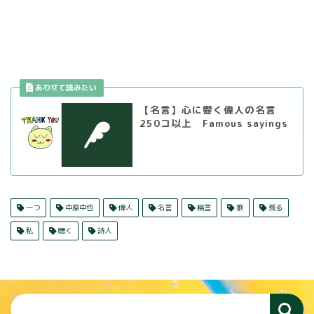
【名言】心に響く偉人の名言
250コ以上 Famous sayings
一つ
中原中也
偉人
名言
格言
歌
残る
私
聴く
詩人