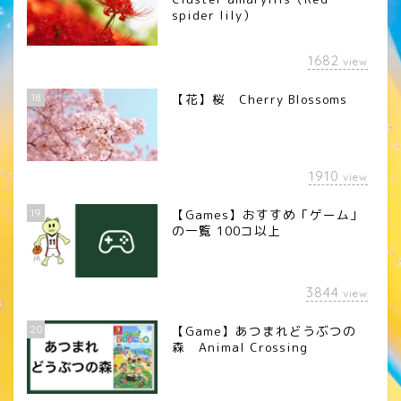
spider lily）
1682
view
18
【花】桜 Cherry Blossoms
1910
view
19
【Games】おすすめ「ゲーム」
の一覧 100コ以上
3844
view
20
【Game】あつまれどうぶつの
森 Animal Crossing