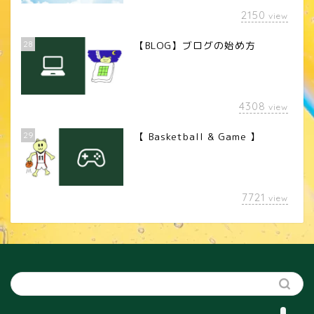
2150
view
28
【BLOG】ブログの始め方
4308
view
29
【 Basketball & Game 】
LINEスタンプ
7721
view
カメラレンズ
YouTube
SNS