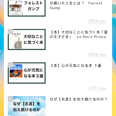
が描いた人生とは？ Forrest
Gump
2406
view
25
【本】大切なことに気づく本「星
の王子さま」 Le Petit Prince
2926
view
26
【本】心が元気になる本 ３選
2771
view
27
なぜ【名言】を伝え続けるのか？