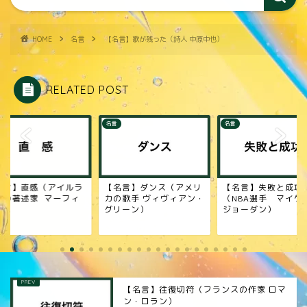
HOME
名言
【名言】歌が残った（詩人 中原中也）
RELATED POST
名言
名言
名言】ダンス（アメリ
【名言】失敗と成功
【名言】一歩踏み出
の歌手 ヴィヴィアン・
（NBA選手 マイケル・
（実業家 大川博）
リーン）
ジョーダン）
【名言】往復切符（フランスの作家 ロマ
ン・ロラン）