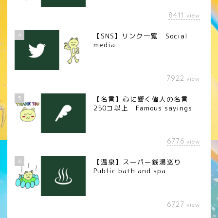
8411
view
4
【SNS】リンク一覧 Social
media
7922
view
5
【名言】心に響く偉人の名言
250コ以上 Famous sayings
6776
view
6
【温泉】スーパー銭湯巡り
Public bath and spa
6727
view