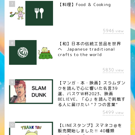
7
【料理】Food ＆ Cooking
5946
view
8
【和】日本の伝統工芸品を世界
へ Japanese traditional
crafts to the world
5830
view
9
【マンガ・本・映画】スラムダン
クを読んで心に響いた名言39
選、バスケW杯2023、映画
BELIEVE、「心」を読んで挑戦す
る人に届けたい “７つの言葉”
5499
view
10
【LINEスタンプ】スマネコ＠を
販売開始しました‼︎ 40種類