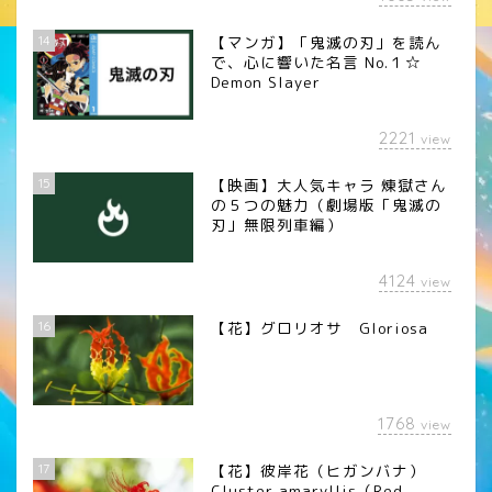
14
【マンガ】「鬼滅の刃」を読ん
で、心に響いた名言 No.１☆
Demon Slayer
2221
view
15
【映画】大人気キャラ 煉󠄁獄さん
の５つの魅力（劇場版「鬼滅の
刃」無限列車編）
4124
view
16
【花】グロリオサ Gloriosa
1768
view
17
【花】彼岸花（ヒガンバナ）
Cluster amaryllis（Red