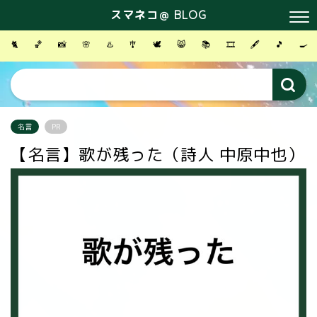
スマネコ＠ BLOG
🐈
🏀
📸
🌸
♨️
🎐
🕊
😸
📚
🎞
🖋
🎵
🍳
名言
PR
【名言】歌が残った（詩人 中原中也）