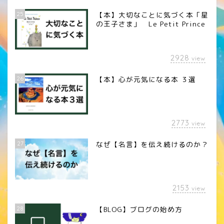
25
【本】大切なことに気づく本「星
の王子さま」 Le Petit Prince
2928
view
26
【本】心が元気になる本 ３選
2773
view
27
なぜ【名言】を伝え続けるのか？
2153
view
28
【BLOG】ブログの始め方