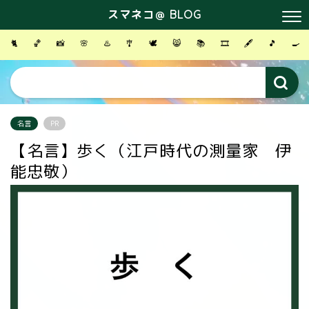
スマネコ＠ BLOG
🐈
🏀
📸
🌸
♨️
🎐
🕊
😸
📚
🎞
🖋
🎵
🍳
名言
PR
【名言】歩く（江戸時代の測量家 伊
能忠敬）