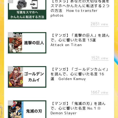
11
【カメラ】あなたの大切な写真を
スマホへかんたんに転送する２つ
の方法 How to transfer
photos
2851
view
12
【マンガ】「進撃の巨人」を読ん
で、心に響いた名言 13選
Attack on Titan
1521
view
13
【マンガ】「ゴールデンカムイ」
を読んで、心に響いた名言 16
選 Golden Kamuy
1667
view
14
【マンガ】「鬼滅の刃」を読ん
で、心に響いた名言 No.１☆
Demon Slayer