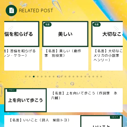
RELATED POST
名言
名言
名言】苦悩を和らげる
【名言】美しい（劇作
【名言】大切なこと
ヘレン・ケラー）
家 別役実）
メリカの小説家 オ
ヘンリー）
【名言】上を向いて歩こう（作詞家 永
六輔）
【名言】いいこと（詩人 柴田トヨ）