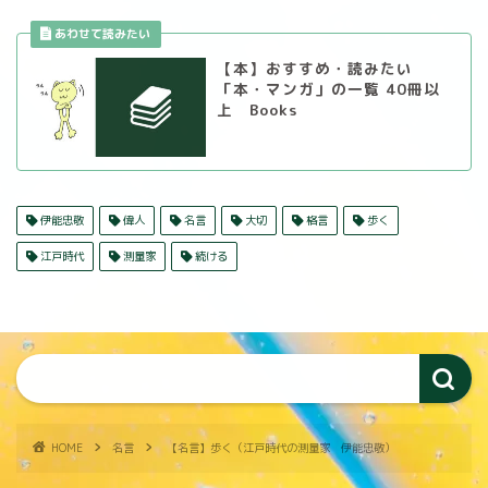
【本】おすすめ・読みたい
「本・マンガ」の一覧 40冊以
上 Books
伊能忠敬
偉人
名言
大切
格言
歩く
江戸時代
測量家
続ける
HOME
名言
【名言】歩く（江戸時代の測量家 伊能忠敬）