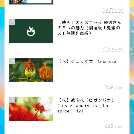
2221
view
15
【映画】大人気キャラ 煉󠄁獄さん
の５つの魅力（劇場版「鬼滅の
刃」無限列車編）
4125
view
16
【花】グロリオサ Gloriosa
1769
view
17
【花】彼岸花（ヒガンバナ）
Cluster amaryllis（Red
spider lily）
1683
view