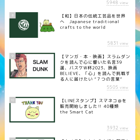
5948
view
8
【和】日本の伝統工芸品を世界
へ Japanese traditional
crafts to the world
5831
view
9
【マンガ・本・映画】スラムダン
クを読んで心に響いた名言39
選、バスケW杯2023、映画
BELIEVE、「心」を読んで挑戦す
る人に届けたい “７つの言葉”
5505
view
10
【LINEスタンプ】スマネコ＠を
販売開始しました‼︎ 40種類
the Smart Cat
3932
view