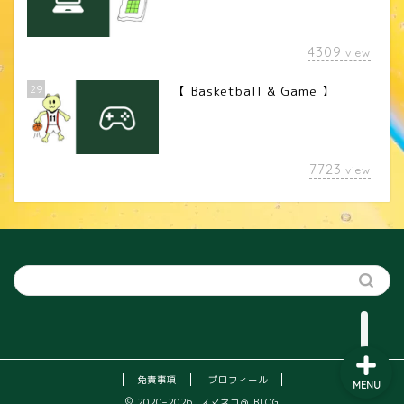
4309
view
29
【 Basketball & Game 】
LINEスタンプ
7723
view
カメラレンズ
YouTube
SNS
免責事項
プロフィール
MENU
2020–2026 スマネコ＠ BLOG