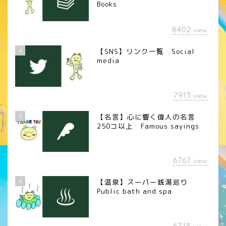
Books
8402
view
4
【SNS】リンク一覧 Social
media
7913
view
5
【名言】心に響く偉人の名言
250コ以上 Famous sayings
6767
view
6
【温泉】スーパー銭湯巡り
Public bath and spa
6718