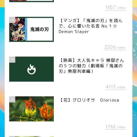
1657
view
14
【マンガ】「鬼滅の刃」を読ん
で、心に響いた名言 No.１☆
Demon Slayer
2206
view
15
【映画】大人気キャラ 煉󠄁獄さん
の５つの魅力（劇場版「鬼滅の
刃」無限列車編）
4113
view
16
【花】グロリオサ Gloriosa
1762
view