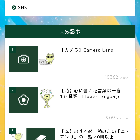
SNS
人気記事
1
【カメラ】Camera Lens
10362
view
2
【花】心に響く花言葉の一覧
134種類 Flower language
9098
view
3
【本】おすすめ・読みたい「本・
マンガ」の一覧 40冊以上