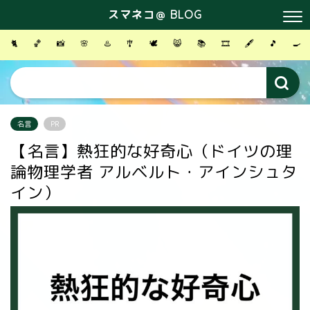
スマネコ＠ BLOG
🐈
🏀
📸
🌸
♨️
🎐
🕊
😸
📚
🎞
🖋
🎵
🍳
名言
PR
【名言】熱狂的な好奇心（ドイツの理
論物理学者 アルベルト・アインシュタ
イン）