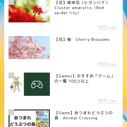
17
【花】彼岸花（ヒガンバナ）
Cluster amaryllis（Red
spider lily）
1675
view
18
【花】桜 Cherry Blossoms
1903
view
19
【Games】おすすめ「ゲーム」
の一覧 100コ以上
3841
view
20
【Game】あつまれどうぶつの
森 Animal Crossing