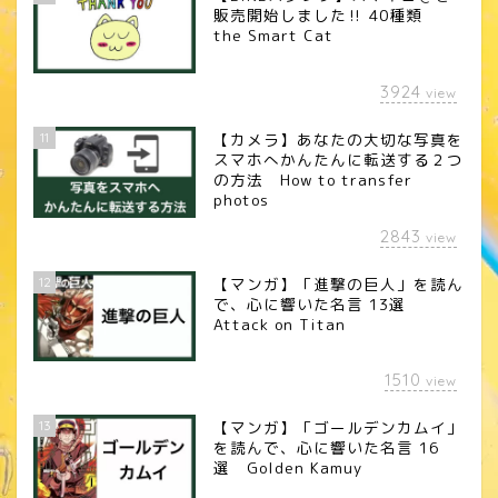
販売開始しました‼︎ 40種類
the Smart Cat
3924
view
11
【カメラ】あなたの大切な写真を
スマホへかんたんに転送する２つ
の方法 How to transfer
photos
2843
view
12
【マンガ】「進撃の巨人」を読ん
で、心に響いた名言 13選
Attack on Titan
1510
view
13
【マンガ】「ゴールデンカムイ」
を読んで、心に響いた名言 16
選 Golden Kamuy