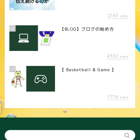
2143
view
28
【BLOG】ブログの始め方
4302
view
29
【 Basketball & Game 】
LINEスタンプ
7716
view
カメラレンズ
YouTube
SNS