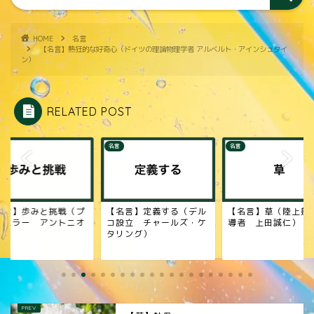
HOME
名言
【名言】熱狂的な好奇心（ドイツの理論物理学者 アルベルト・アインシュタイ
ン）
RELATED POST
名言
名言
名言】歩みと挑戦（プ
【名言】定義する（デル
【名言】草（陸上競
レスラー アントニオ
コ設立 チャールズ・ケ
導者 上田誠仁）
木）
タリング）