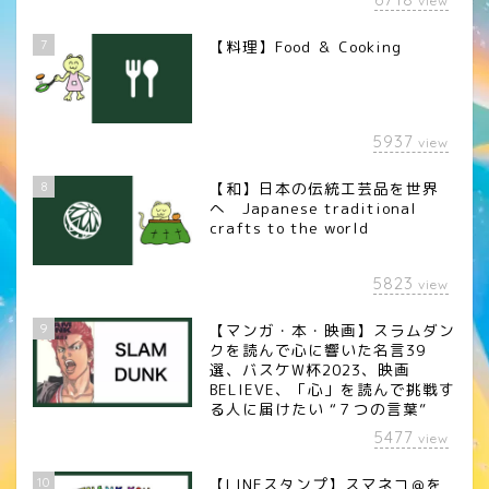
view
7
【料理】Food ＆ Cooking
5937
view
8
【和】日本の伝統工芸品を世界
へ Japanese traditional
crafts to the world
5823
view
9
【マンガ・本・映画】スラムダン
クを読んで心に響いた名言39
選、バスケW杯2023、映画
BELIEVE、「心」を読んで挑戦す
る人に届けたい “７つの言葉”
5477
view
10
【LINEスタンプ】スマネコ＠を