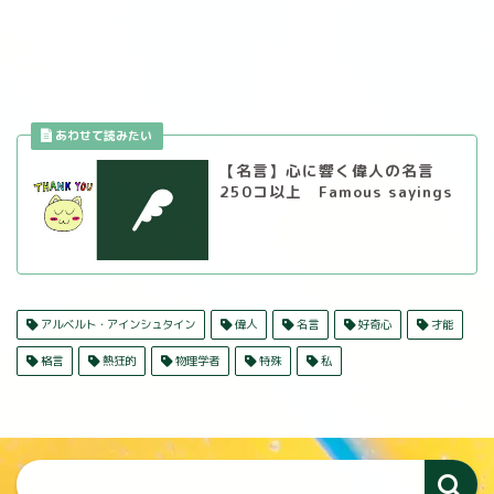
【名言】心に響く偉人の名言
250コ以上 Famous sayings
アルベルト・アインシュタイン
偉人
名言
好奇心
才能
格言
熱狂的
物理学者
特殊
私