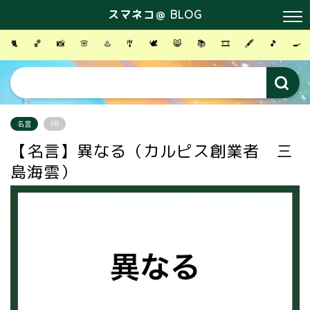
スマネコ＠ BLOG
🐈
🏀
📸
🌸
♨️
🎐
🕊
😸
📚
🎞
🖋
🎵
🍳
名言
PR
【名言】異なる（カルピス創業者 三
島海雲）