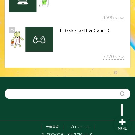
4308
view
29
【 Basketball & Game 】
LINEスタンプ
7720
view
カメラレンズ
YouTube
SNS
免責事項
プロフィール
MENU
2020–2026 スマネコ＠ BLOG