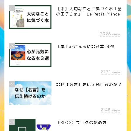
25
【本】大切なことに気づく本「星
の王子さま」 Le Petit Prince
2926
view
26
【本】心が元気になる本 ３選
2771
view
27
なぜ【名言】を伝え続けるのか？
2148
view
28
【BLOG】ブログの始め方