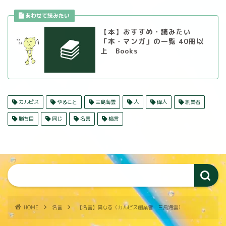
【本】おすすめ・読みたい
「本・マンガ」の一覧 40冊以
上 Books
カルピス
やること
三島海雲
人
偉人
創業者
勝ち目
同じ
名言
格言
HOME
名言
【名言】異なる（カルピス創業者 三島海雲）