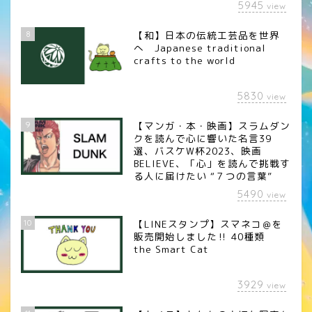
5945
view
8
【和】日本の伝統工芸品を世界
へ Japanese traditional
crafts to the world
5830
view
9
【マンガ・本・映画】スラムダン
クを読んで心に響いた名言39
選、バスケW杯2023、映画
BELIEVE、「心」を読んで挑戦す
る人に届けたい “７つの言葉”
5490
view
10
【LINEスタンプ】スマネコ＠を
販売開始しました‼︎ 40種類
the Smart Cat
3929
view