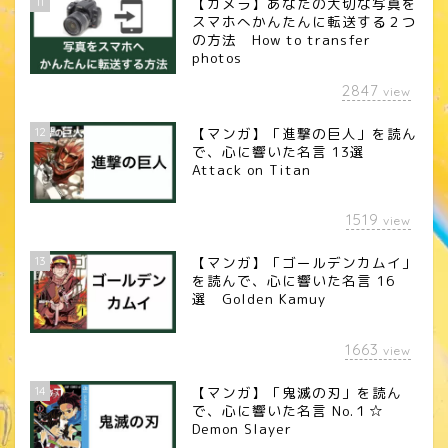
11
【カメラ】あなたの大切な写真を
スマホへかんたんに転送する２つ
の方法 How to transfer
photos
2847
view
12
【マンガ】「進撃の巨人」を読ん
で、心に響いた名言 13選
Attack on Titan
1519
view
13
【マンガ】「ゴールデンカムイ」
を読んで、心に響いた名言 16
選 Golden Kamuy
1663
view
14
【マンガ】「鬼滅の刃」を読ん
で、心に響いた名言 No.１☆
Demon Slayer