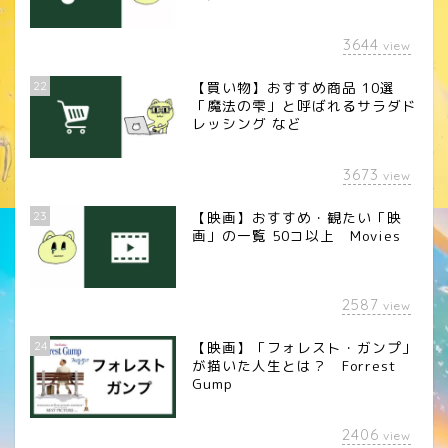
3644
view
22
【買い物】おすすめ商品 10選
「魔法の雫」と呼ばれるサラダド
レッシング など
3673
view
23
【映画】おすすめ・観たい「映
画」の一覧 50コ以上 Movies
2587
view
24
【映画】「フォレスト・ガンプ」
が描いた人生とは？ Forrest
Gump
2406
view