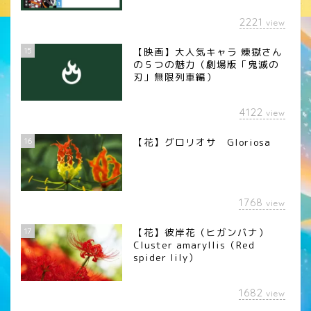
2221
view
15
【映画】大人気キャラ 煉󠄁獄さん
の５つの魅力（劇場版「鬼滅の
刃」無限列車編）
4122
view
16
【花】グロリオサ Gloriosa
1768
view
17
【花】彼岸花（ヒガンバナ）
Cluster amaryllis（Red
spider lily）
1682
view