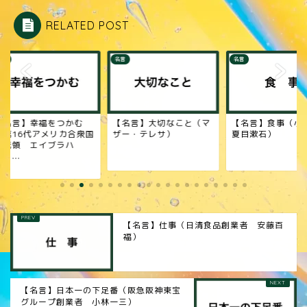
RELATED POST
名言
名言
名言】幸福をつかむ
【名言】大切なこと（マ
【名言】食事（小
第16代アメリカ合衆国
ザー・テレサ）
夏目漱石）
統領 エイブラハ
...
【名言】仕事（日清食品創業者 安藤百
福）
【名言】日本一の下足番（阪急阪神東宝
グループ創業者 小林一三）