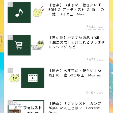
21
【音楽】おすすめ・聴きたい「
BGM ＆ アーティスト ＆ 曲 」の
一覧 50曲以上 Music
3644
view
22
【買い物】おすすめ商品 10選
「魔法の雫」と呼ばれるサラダド
レッシング など
3673
view
23
【映画】おすすめ・観たい「映
画」の一覧 50コ以上 Movies
2587
view
24
【映画】「フォレスト・ガンプ」
が描いた人生とは？ Forrest
Gump