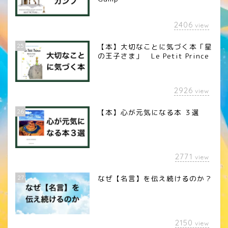
2406
view
25
【本】大切なことに気づく本「星
の王子さま」 Le Petit Prince
2926
view
26
【本】心が元気になる本 ３選
2771
view
27
なぜ【名言】を伝え続けるのか？
2150
view