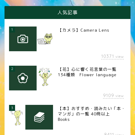
人気記事
1
【カメラ】Camera Lens
10371
view
2
【花】心に響く花言葉の一覧
134種類 Flower language
9109
view
3
【本】おすすめ・読みたい「本・
マンガ」の一覧 40冊以上
Books
8411
view