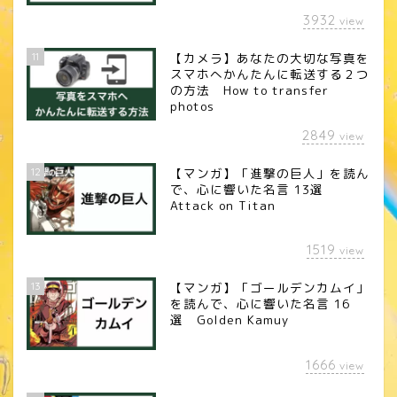
3932
view
11
【カメラ】あなたの大切な写真を
スマホへかんたんに転送する２つ
の方法 How to transfer
photos
2849
view
12
【マンガ】「進撃の巨人」を読ん
で、心に響いた名言 13選
Attack on Titan
1519
view
13
【マンガ】「ゴールデンカムイ」
を読んで、心に響いた名言 16
選 Golden Kamuy
1666
view