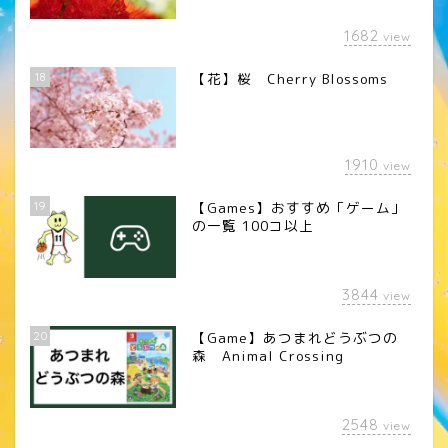
1682
view
18
【花】桜 Cherry Blossoms
1910
view
19
【Games】おすすめ「ゲーム」
の一覧 100コ以上
3844
view
20
【Game】あつまれどうぶつの
森 Animal Crossing
2548
view