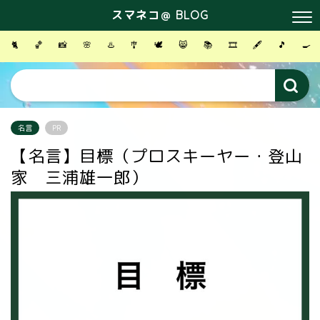
スマネコ＠ BLOG
🐈
🏀
📸
🌸
♨️
🎐
🕊
😸
📚
🎞
🖋
🎵
🍳
名言
PR
【名言】目標（プロスキーヤー・登山
家 三浦雄一郎）