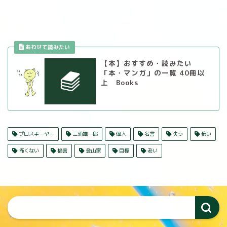
【本】おすすめ・読みたい
「本・マンガ」の一覧 40冊以
上 Books
プロスキーヤー
三浦雄一郎
偉人
名言
失う
怖い
怖くない
格言
登山家
目標
老い