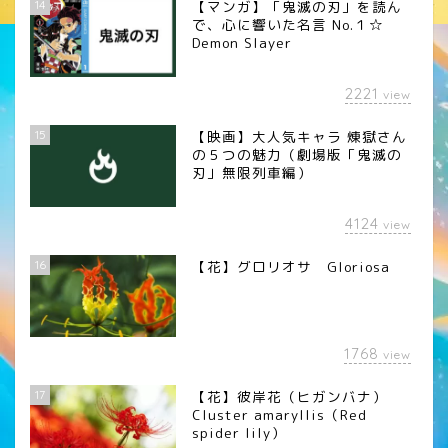
14
【マンガ】「鬼滅の刃」を読ん
で、心に響いた名言 No.１☆
Demon Slayer
2221
view
15
【映画】大人気キャラ 煉󠄁獄さん
の５つの魅力（劇場版「鬼滅の
刃」無限列車編）
4124
view
16
【花】グロリオサ Gloriosa
1768
view
17
【花】彼岸花（ヒガンバナ）
Cluster amaryllis（Red
spider lily）