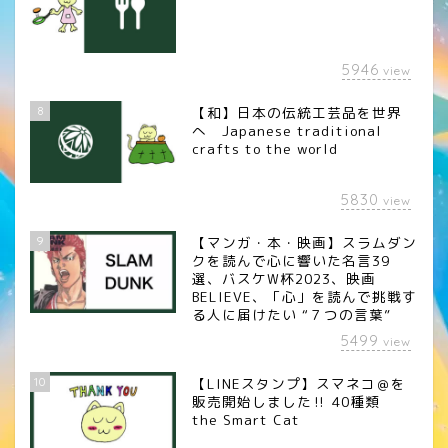
5946
view
8
【和】日本の伝統工芸品を世界
へ Japanese traditional
crafts to the world
5830
view
9
【マンガ・本・映画】スラムダン
クを読んで心に響いた名言39
選、バスケW杯2023、映画
BELIEVE、「心」を読んで挑戦す
る人に届けたい “７つの言葉”
5499
view
10
【LINEスタンプ】スマネコ＠を
販売開始しました‼︎ 40種類
the Smart Cat