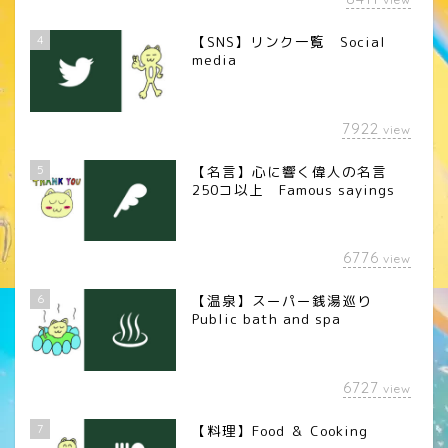
4
【SNS】リンク一覧 Social
media
7922
view
5
【名言】心に響く偉人の名言
250コ以上 Famous sayings
6776
view
6
【温泉】スーパー銭湯巡り
Public bath and spa
6727
view
7
【料理】Food ＆ Cooking