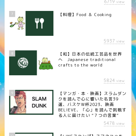
6719
view
7
【料理】Food ＆ Cooking
5937
view
8
【和】日本の伝統工芸品を世界
へ Japanese traditional
crafts to the world
5824
view
9
【マンガ・本・映画】スラムダン
クを読んで心に響いた名言39
選、バスケW杯2023、映画
BELIEVE、「心」を読んで挑戦す
る人に届けたい “７つの言葉”
5478
view
10