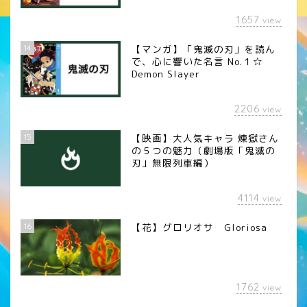
1657
view
14
【マンガ】「鬼滅の刃」を読ん
で、心に響いた名言 No.１☆
Demon Slayer
2206
view
15
【映画】大人気キャラ 煉󠄁獄さん
の５つの魅力（劇場版「鬼滅の
刃」無限列車編）
4114
view
16
【花】グロリオサ Gloriosa
1762
view