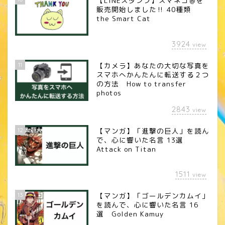
【LINEスタンプ】スマネコ＠を
販売開始しました‼︎ 40種類
the Smart Cat
3924
view
11
【カメラ】あなたの大切な写真を
スマホへかんたんに転送する２つ
の方法 How to transfer
photos
2843
view
12
【マンガ】「進撃の巨人」を読ん
で、心に響いた名言 13選
Attack on Titan
1511
view
13
【マンガ】「ゴールデンカムイ」
を読んで、心に響いた名言 16
選 Golden Kamuy