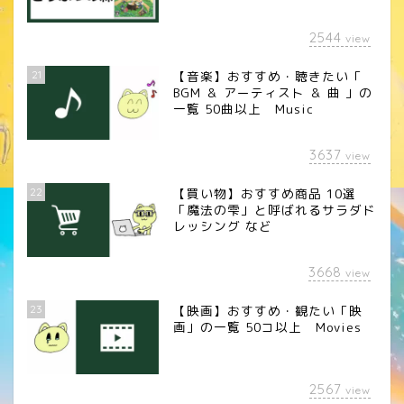
2544
view
21
【音楽】おすすめ・聴きたい「
BGM ＆ アーティスト ＆ 曲 」の
一覧 50曲以上 Music
3637
view
22
【買い物】おすすめ商品 10選
「魔法の雫」と呼ばれるサラダド
レッシング など
3668
view
23
【映画】おすすめ・観たい「映
画」の一覧 50コ以上 Movies
2567
view