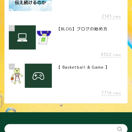
2143
view
28
【BLOG】ブログの始め方
4302
view
29
【 Basketball & Game 】
LINEスタンプ
7716
view
カメラレンズ
YouTube
SNS