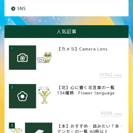
SNS
人気記事
1
【カメラ】Camera Lens
10362
view
2
【花】心に響く花言葉の一覧
134種類 Flower language
9098
view
3
【本】おすすめ・読みたい「本・
マンガ」の一覧 40冊以上