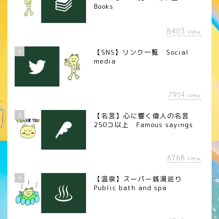
Books
8403
view
4
【SNS】リンク一覧 Social
media
7914
view
5
【名言】心に響く偉人の名言
250コ以上 Famous sayings
6768
view
6
【温泉】スーパー銭湯巡り
Public bath and spa