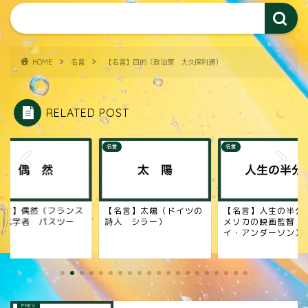
HOME
名言
【名言】目的（政治家 大久保利通）
RELATED POST
名言
名言
名言】太陽（ドイツの
【名言】人生の半分（ア
【名言】生きている
人 シラー）
メリカの映画監督 リンゼ
（小説家 アガサ・ク
イ・アンダーソン）
ティ）