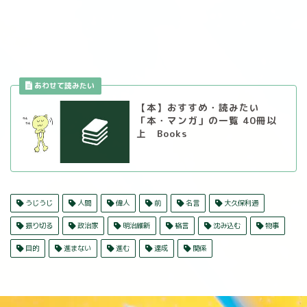
【本】おすすめ・読みたい
「本・マンガ」の一覧 40冊以
上 Books
うじうじ
人間
偉人
前
名言
大久保利通
振り切る
政治家
明治維新
格言
沈み込む
物事
目的
進まない
進む
達成
関係