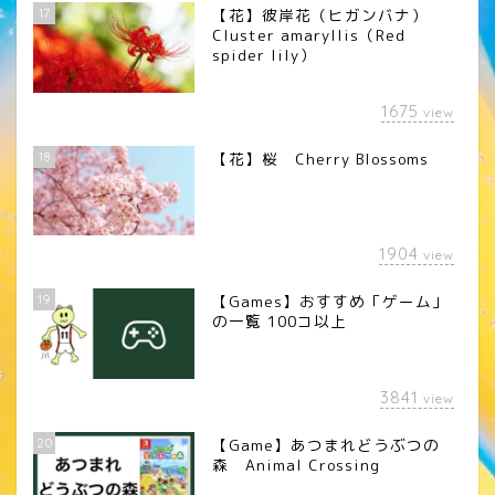
17
【花】彼岸花（ヒガンバナ）
Cluster amaryllis（Red
spider lily）
1675
view
18
【花】桜 Cherry Blossoms
1904
view
19
【Games】おすすめ「ゲーム」
の一覧 100コ以上
3841
view
20
【Game】あつまれどうぶつの
森 Animal Crossing