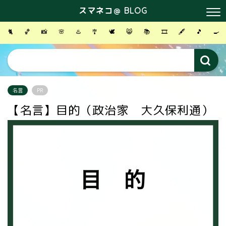
スマネコ＠ BLOG
🐈
🏀
📸
🌸
♨️
🎐
🕊
😸
📚
🎞
🖋
🎵
🍳
名言
PR
【名言】目的（政治家 大久保利通）