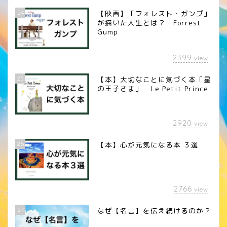
24
【映画】「フォレスト・ガンプ」
が描いた人生とは？ Forrest
Gump
2399
view
25
【本】大切なことに気づく本「星
の王子さま」 Le Petit Prince
2920
view
26
【本】心が元気になる本 ３選
2766
view
27
なぜ【名言】を伝え続けるのか？